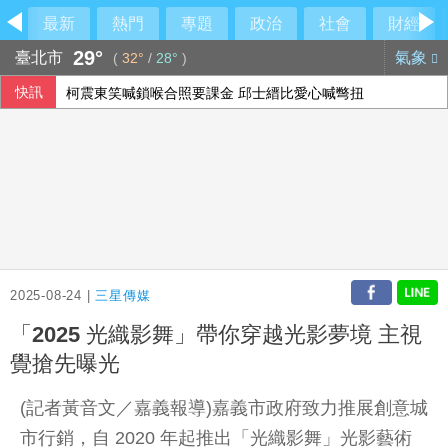
最新
熱門
專題
政治
社會
財經
29°
臺北市
氣象
(
32°
/
28°
)
快訊
柯震東笑喊鎖喉合照要課金 邱士縉比愛心喊彆扭
3C新品、暑假需求挹注 電商雙雄7月營收齊成長
國票金副董年薪2千萬惹議 大股東第一銀行說話了
高溫旺季助攻 統一企業、超商雙雄7月營收齊創高
2025-08-24 |
三星傳媒
「2025 光織影舞」帶你穿越光影夢境 主視
覺搶先曝光
(記者黃音文／嘉義報導)嘉義市政府致力推展創意城
市行銷，自 2020 年起推出「光織影舞」光影藝術