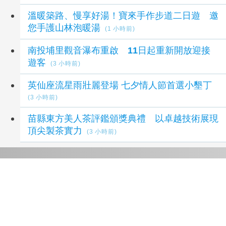
溫暖築路、慢享好湯！寶來手作步道二日遊 邀
您手護山林泡暖湯
(1 小時前)
南投埔里觀音瀑布重啟 11日起重新開放迎接
遊客
(3 小時前)
英仙座流星雨壯麗登場 七夕情人節首選小墾丁
(3 小時前)
苗縣東方美人茶評鑑頒獎典禮 以卓越技術展現
頂尖製茶實力
(3 小時前)
延伸閱讀
中秋甜點玩出新花樣 亞尼克推阿薩姆紅茶三顆
布丁生乳捲
1 秒前
「台東數位旅人生成站」成台東博覽會人氣亮
點 展期倒數緊來鬥陣玩