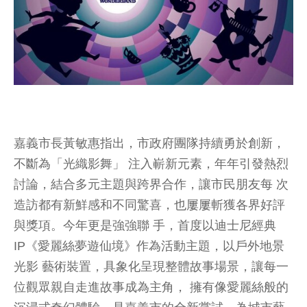
嘉義市長黃敏惠指出，市政府團隊持續勇於創新，
不斷為「光織影舞」 注入嶄新元素，年年引發熱烈
討論，結合多元主題與跨界合作，讓市民朋友每 次
造訪都有新鮮感和不同驚喜，也屢屢斬獲各界好評
與獎項。今年更是強強聯 手，首度以迪士尼經典
IP《愛麗絲夢遊仙境》作為活動主題，以戶外地景
光影 藝術裝置，具象化呈現整體故事場景，讓每一
位觀眾親自走進故事成為主角， 擁有像愛麗絲般的