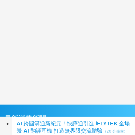
最新消費新聞
AI 跨國溝通新紀元！快譯通引進 iFLYTEK 全場
景 AI 翻譯耳機 打造無界限交流體驗
(20 分鐘前)