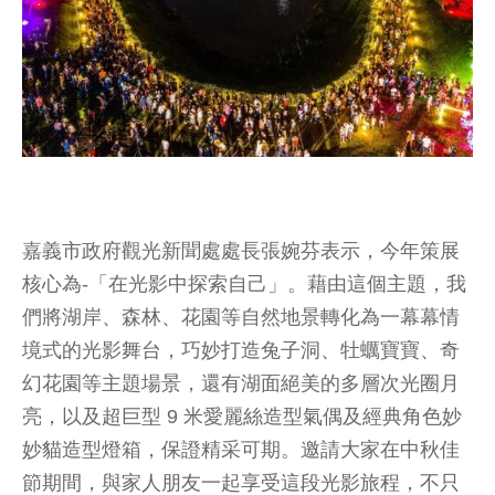
嘉義市政府觀光新聞處處長張婉芬表示，今年策展
核心為-「在光影中探索自己」。藉由這個主題，我
們將湖岸、森林、花園等自然地景轉化為一幕幕情
境式的光影舞台，巧妙打造兔子洞、牡蠣寶寶、奇
幻花園等主題場景，還有湖面絕美的多層次光圈月
亮，以及超巨型 9 米愛麗絲造型氣偶及經典角色妙
妙貓造型燈箱，保證精采可期。邀請大家在中秋佳
節期間，與家人朋友一起享受這段光影旅程，不只