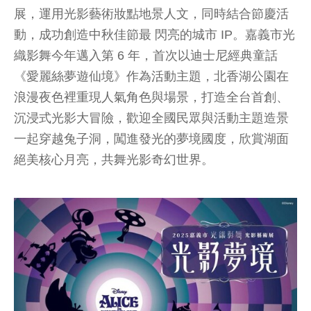
展，運用光影藝術妝點地景人文，同時結合節慶活
動，成功創造中秋佳節最 閃亮的城市 IP。嘉義市光
織影舞今年邁入第 6 年，首次以迪士尼經典童話
《愛麗絲夢遊仙境》作為活動主題，北香湖公園在
浪漫夜色裡重現人氣角色與場景，打造全台首創、
沉浸式光影大冒險，歡迎全國民眾與活動主題造景
一起穿越兔子洞，闖進發光的夢境國度，欣賞湖面
絕美核心月亮，共舞光影奇幻世界。