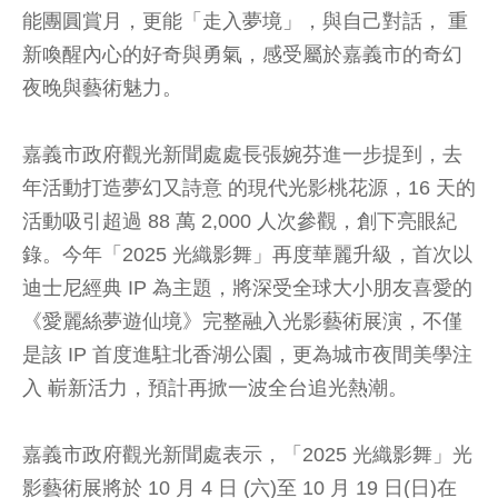
能團圓賞月，更能「走入夢境」，與自己對話， 重
新喚醒內心的好奇與勇氣，感受屬於嘉義市的奇幻
夜晚與藝術魅力。
嘉義市政府觀光新聞處處長張婉芬進一步提到，去
年活動打造夢幻又詩意 的現代光影桃花源，16 天的
活動吸引超過 88 萬 2,000 人次參觀，創下亮眼紀
錄。今年「2025 光織影舞」再度華麗升級，首次以
迪士尼經典 IP 為主題，將深受全球大小朋友喜愛的
《愛麗絲夢遊仙境》完整融入光影藝術展演，不僅
是該 IP 首度進駐北香湖公園，更為城市夜間美學注
入 嶄新活力，預計再掀一波全台追光熱潮。
嘉義市政府觀光新聞處表示，「2025 光織影舞」光
影藝術展將於 10 月 4 日 (六)至 10 月 19 日(日)在