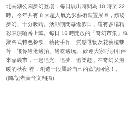
北香湖公園夢幻登場，每日展出時間為 18 時至 22
時。今年共有 8 大超人氣光影藝術裝置展區，繽紛
夢幻、十分吸睛。活動期間每逢假日，還有多場精
彩表演輪番上陣。每日 16 時開放的「奇幻市集」匯
聚各式特色餐飲、藝術手作、質感選物及花藝植栽
等，讓你邊逛邊拍、邊吃邊玩。 歡迎大家呼朋引伴
來嘉義市，一起追光、追夢、追樂趣，在奇幻又溫
暖的秋夜 裡，創造一段屬於自己的童話回憶！。
(圖/記者黃音文翻攝)