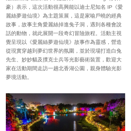
豪）表示，這次活動很高興能以迪士尼知名 IP《愛
麗絲夢遊仙境》為主題策展，這是家喻戶曉的經典
故事，故事主角愛麗絲掉進兔子洞，遇到各種會說
話的動物，就此展開一段奇幻冒險旅程。活動主視
覺呈現以《愛麗絲夢遊仙境》故事作為靈感，營造
從現實穿越到夢幻世界的氛圍，並於現場打造白兔
先生、妙妙貓及撲克士兵等光影藝術裝置，歡迎大
家在活動期間走訪一趟北香湖公園，親身體驗光影
夢境活動。