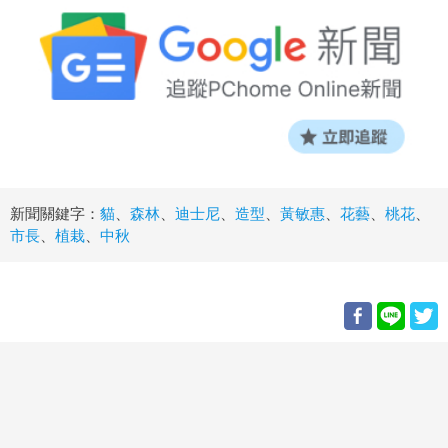
新聞關鍵字：
貓
、
森林
、
迪士尼
、
造型
、
黃敏惠
、
花藝
、
桃花
、
市長
、
植栽
、
中秋