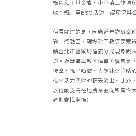
綠色和平基金會、小豆苗工作坊
收空瓶」等ESG活動，讓環保與
值得關注的是，因應近年詐騙案
戰」體驗區，現場除了教導民眾辨
請台北市警察局信義分局現身說
識。為營造母親節溫馨節慶氣氛
按摩、親子噴繪、人像速寫等貼心
帶來活力四射的精采演出。此外
以行動支持在地農業並向所有偉
者鄭賽梅翻攝）