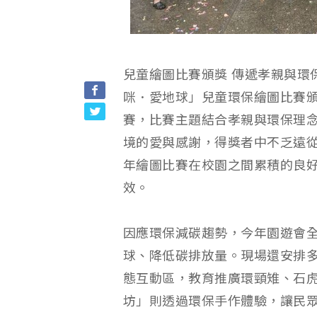
兒童繪圖比賽頒獎 傳遞孝親與環
咪．愛地球」兒童環保繪圖比賽頒
賽，比賽主題結合孝親與環保理
境的愛與感謝，得獎者中不乏遠
年繪圖比賽在校園之間累積的良
效。
因應環保減碳趨勢，今年園遊會
球、降低碳排放量。現場還安排多
態互動區，教育推廣環頸雉、石
坊」則透過環保手作體驗，讓民