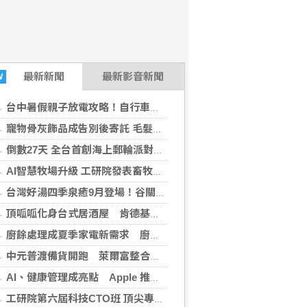
最新
新聞
最新影音新聞
W
台中暑假親子放電攻略！自行車、熱氣球、熱門電影接力嗨玩到8月底
寵物骨灰飾品成告別後寄託 毛髮琉璃珠讓毛孩回憶留在生活中
倒數27天 全台首創海上郵輪派對最後報名 3天2夜沖繩狂歡吸引年輕族群搶登船
AI智慧牧場升級 工研院發表畜牧專用保全機器人
台灣好湯四季泉癒9月登場！谷關「山谷巡禮・星空樂章」健行音樂會開放報名 健行、泡湯、星空一次滿足
頂呱呱化身台式居酒屋 肯德基聯名EVA攻漫迷
廚餘處理成夏季家電新需求 廚餘機優惠搭地方補助最高省近萬元
中元普渡備貨開跑 萊爾富整合祭拜供品與民生補貨需求
AI、健康管理成亮點 Apple 推薦多元裝置迎接父親
工研院第六屆科技CTO班 頂尖專家齊聚開放報名