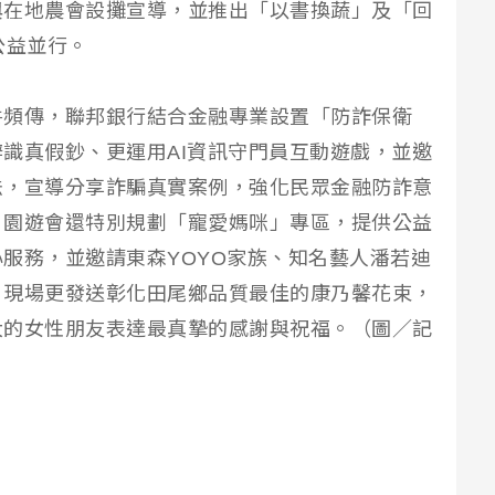
與在地農會設攤宣導，並推出「以書換蔬」及「回
公益並行。
件頻傳，聯邦銀行結合金融專業設置「防詐保衛
識真假鈔、更運用AI資訊守門員互動遊戲，並邀
法，宣導分享詐騙真實案例，強化民眾金融防詐意
，園遊會還特別規劃「寵愛媽咪」專區，提供公益
服務，並邀請東森YOYO家族、知名藝人潘若迪
，現場更發送彰化田尾鄉品質最佳的康乃馨花束，
大的女性朋友表達最真摯的感謝與祝福。（圖／記