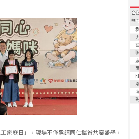
員工家庭日」，現場不僅邀請同仁攜眷共襄盛舉，