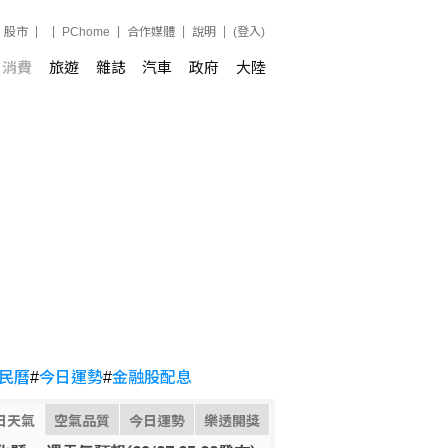
股市
PChome
合作媒體
說明
(登入)
消費
旅遊
雜誌
汽車
政府
大陸
民曆
#
今日運勢
#
金融股配息
日天氣
空氣品質
今日運勢
樂透開獎