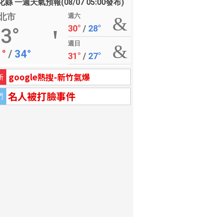
縣 一週天氣預報(08/07 05:00發布)
北市
週六
30°
/
28°
3°
週日
1°
/
34°
31°
/
27°
google熱搜-新竹氣爆
新
名人被打臉事件
門