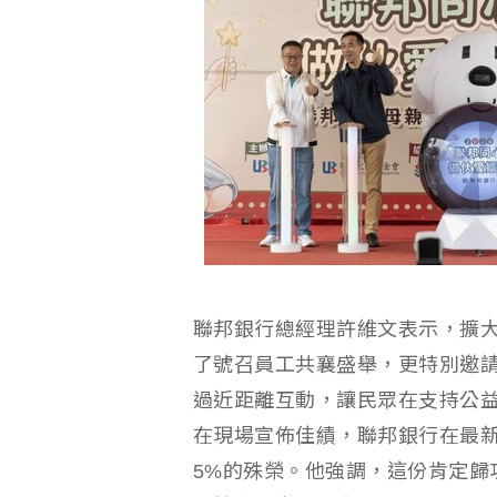
聯邦銀行總經理許維文表示，擴
了號召員工共襄盛舉，更特別邀
過近距離互動，讓民眾在支持公
在現場宣佈佳績，聯邦銀行在最
5%的殊榮。他強調，這份肯定歸