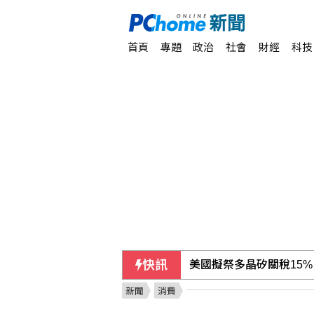
首頁
專題
政治
社會
財經
科技
快訊
美國擬祭多晶矽關稅15
新聞
消費
尼泊爾政府傳在中國壓力