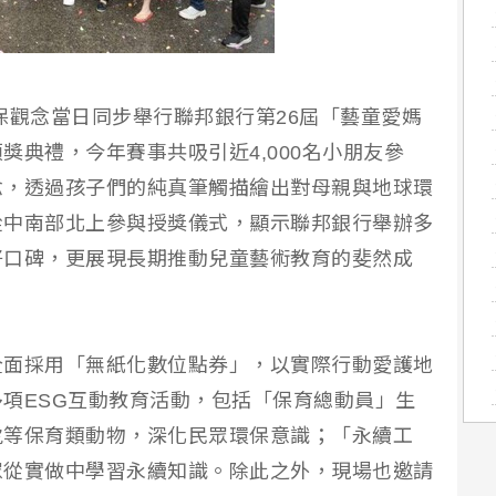
保觀念當日同步舉行聯邦銀行第26屆「藝童愛媽
獎典禮，今年賽事共吸引近4,000名小朋友參
念，透過孩子們的純真筆觸描繪出對母親與地球環
從中南部北上參與授獎儀式，顯示聯邦銀行舉辦多
好口碑，更展現長期推動兒童藝術教育的斐然成
全面採用「無紙化數位點券」，以實際行動愛護地
項ESG互動教育活動，包括「保育總動員」生
虎等保育類動物，深化民眾環保意識；「永續工
眾從實做中學習永續知識。除此之外，現場也邀請