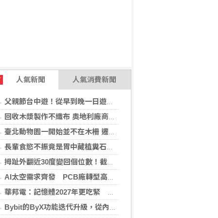
人氣新聞
人氣消費新聞
T
父親節台中遊！從早到晚一日遊行程推薦，美食、美景一次滿足！
回收木漿製作不織布 奧地利廠商得獎
臺北動物園一開始並不在木柵 遷園40周年之際，舉辧「與象同在、迎象未來」特展！
長輩食慾不振竟是胃中藏植糞石？醫用「可樂」化解危機
拇趾外翻近30度變回個位數！截骨矯正助重返登山活動
AI太空需求齊發 PCB廠轉型高階產品迎收成
華邦電：記憶體2027年更吃緊 啟動高雄廠模組B擴建計畫
Bybit的ByX功能迭代升級，從內容平台全面進化為社交交易樞紐，新增多項特色功能