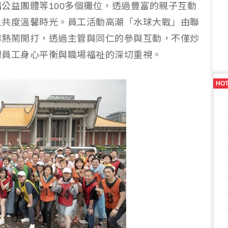
公益團體等100多個攤位，透過豐富的親子互動
人共度溫馨時光。員工活動高潮「水球大戰」由聯
隊熱鬧開打，透過主管與同仁的參與互動，不僅炒
對員工身心平衡與職場福祉的深切重視。
HO