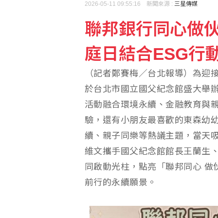
2026-05-11 09:55:16 新聞來源 :
三星傳媒
聯邦銀行同心做
採購疫苗遭詐 慈濟委任
庭日結合ESG行
石崇良、姜至剛真請辭？
（記者鄭賽梅／台北報導）為迎
於台北市國立國父紀念館盛大舉辦
活動融合環境永續、金融教育與
驗，還有小朋友最喜歡的東森幼幼
續、親子同樂等熱議主題，當天
維文攜手國父紀念館館長王蘭生
同啟動光柱，點亮「聯邦同心 做
前行的永續願景。