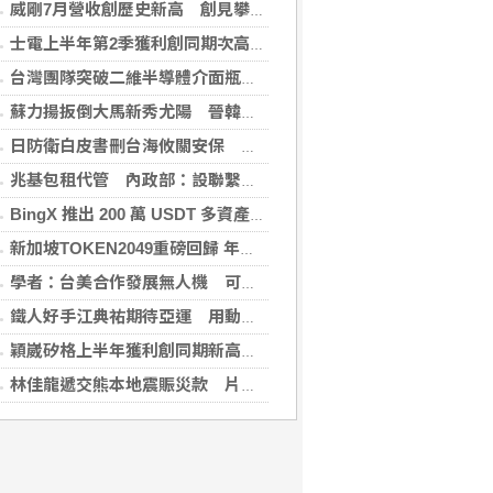
威剛7月營收創歷史新高 創見攀同期高點
士電上半年第2季獲利創同期次高 看好AIDC拉貨需求
台灣團隊突破二維半導體介面瓶頸 成果登國際頂尖期刊
蘇力揚扳倒大馬新秀尤陽 晉韓國羽球大師賽8強
日防衛白皮書刪台海攸關安保 學者：未淡化中國威脅論述
兆基包租代管 內政部：設聯繫諮詢窗口統一受理
BingX 推出 200 萬 USDT 多資產交易活動，聚焦當前最受關注的市場趨勢
新加坡TOKEN2049重磅回歸 年度行業頂級盛會再度啟幕
學者：台美合作發展無人機 可降對中依賴強化嚇阻
鐵人好手江典祐期待亞運 用動漫名言激勵自己
穎崴矽格上半年獲利創同期新高 AI先進製程需求帶動
林佳龍遞交熊本地震賑災款 片山和之：患難見真情