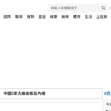
國際
職場
運勢
星座
健康
娛樂
體育
生活
上班族
% 中國8家大廠表態反內捲
#
農
今
下取消國際藏學研討會