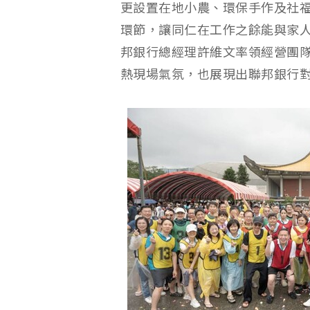
更設置在地小農、環保手作及社福
環節，讓同仁在工作之餘能與家
邦銀行總經理許維文率領經營團
熱現場氣氛，也展現出聯邦銀行