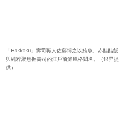
「Hakkoku」壽司職人佐藤博之以鮪魚、赤醋醋飯
與純粹聚焦握壽司的江戶前鮨風格聞名。（銀昇提
供）