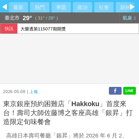
最新
熱門
專題
政治
社會
財經
29°
臺北市
氣象
(
31°
/
28°
)
快訊
大樂透第115077期開獎
AI助攻 宏碁7月營收269億元創13年同期新高
法總統大選倒數8個月 親俄網絡針對3名參選人造謠
慈濟遭詐綠營「見獵心喜」？ 藍營：別想將陳時中捧回神壇
2026-05-08 |
上報
東京銀座預約困難店「Hakkoku」首度來
台！壽司大師佐藤博之客座高雄「銀昇」打
造限定旬味餐會
高雄日本壽司餐廳「
銀昇
」將於 2026 年 6 月 2、