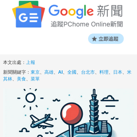
本文出處：
上報
新聞關鍵字：
東京
、
高雄
、
AI
、
全國
、
台北市
、
料理
、
日本
、
米
其林
、
美食
、
菜單