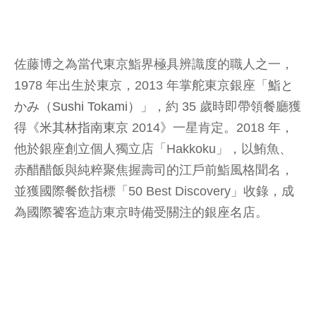
佐藤博之為當代東京鮨界極具辨識度的職人之一，
1978 年出生於東京，2013 年掌舵東京銀座「
鮨と
かみ（Sushi Tokami）
」，約 35 歲時即帶領餐廳獲
得《
米其林指南東京
2014》一星肯定。2018 年，
他於銀座創立個人獨立店「Hakkoku」，以鮪魚、
赤醋醋飯與純粹聚焦握壽司的江戶前鮨風格聞名，
並獲國際餐飲指標「50 Best Discovery」收錄，成
為國際饕客造訪東京時備受關注的銀座名店。