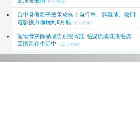
節浪漫放閃
(4 小時前)
台中暑假親子放電攻略！自行車、熱氣球、熱門
電影接力嗨玩到8月底
(9 小時前)
寵物骨灰飾品成告別後寄託 毛髮琉璃珠讓毛孩
回憶留在生活中
(10 小時前)
延伸閱讀
影/士林路邊天降麻將牌險砸路人 警調監視器
追來源
36 分鐘前
陳時中要藍白道歉 民眾黨反擊：別拿慈濟遭詐
洗記憶
2 小時前
議員獻策「換掉沈伯洋」：讓陳時中再輸一次
3
小時前
北市房價高漲帶動外溢 永慶房屋：淡水成新北