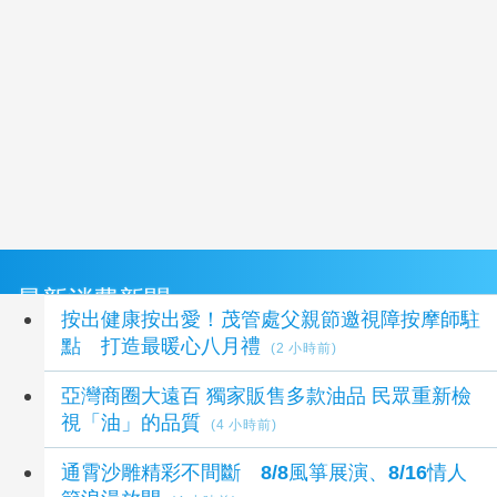
最新消費新聞
按出健康按出愛！茂管處父親節邀視障按摩師駐
點 打造最暖心八月禮
(2 小時前)
亞灣商圈大遠百 獨家販售多款油品 民眾重新檢
視「油」的品質
(4 小時前)
通霄沙雕精彩不間斷 8/8風箏展演、8/16情人