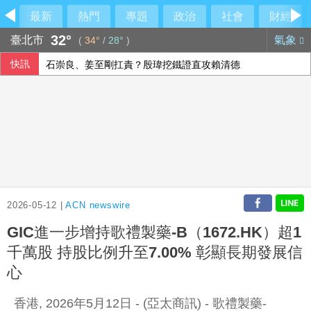
最新
熱門
專題
政治
社會
財經
32°
臺北市
氣象
(
34°
/
28°
)
快訊
石崇良、姜至剛扛責？殷瑋挖鐵證直攻賴清德
今是關聖帝君聖誕 李四川曝辦公室的關公像是「侯友宜親傳
府：總統與團隊進行萬鈞演練 檢視指揮體系應變
上洋分散式能源走入紙業 導入燃氣發電機組
2026-05-12 |
ACN newswire
GIC進一步增持歌禮製藥-B（1672.HK）超1
千萬股 持股比例升至7.00% 彰顯長期發展信
心
香港, 2026年5月12日 - (亞太商訊) - 歌禮製藥-