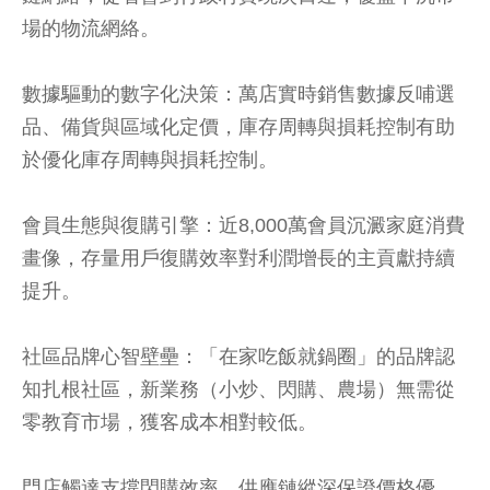
場的物流網絡。
數據驅動的數字化決策：萬店實時銷售數據反哺選
品、備貨與區域化定價，庫存周轉與損耗控制有助
於優化庫存周轉與損耗控制。
會員生態與復購引擎：近8,000萬會員沉澱家庭消費
畫像，存量用戶復購效率對利潤增長的主貢獻持續
提升。
社區品牌心智壁壘：「在家吃飯就鍋圈」的品牌認
知扎根社區，新業務（小炒、閃購、農場）無需從
零教育市場，獲客成本相對較低。
門店觸達支撐閃購效率，供應鏈縱深保證價格優