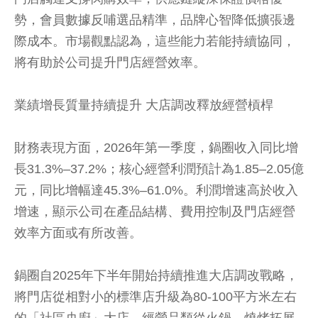
勢，會員數據反哺選品精準，品牌心智降低擴張邊
際成本。市場觀點認為，這些能力若能持續協同，
將有助於公司提升門店經營效率。
業績增長質量持續提升 大店調改釋放經營槓桿
財務表現方面，2026年第一季度，鍋圈收入同比增
長31.3%–37.2%；核心經營利潤預計為1.85–2.05億
元，同比增幅達45.3%–61.0%。利潤增速高於收入
增速，顯示公司在產品結構、費用控制及門店經營
效率方面或有所改善。
鍋圈自2025年下半年開始持續推進大店調改戰略，
將門店從相對小的標準店升級為80-100平方米左右
的「社區央廚」大店，經營品類從火鍋、燒烤拓展