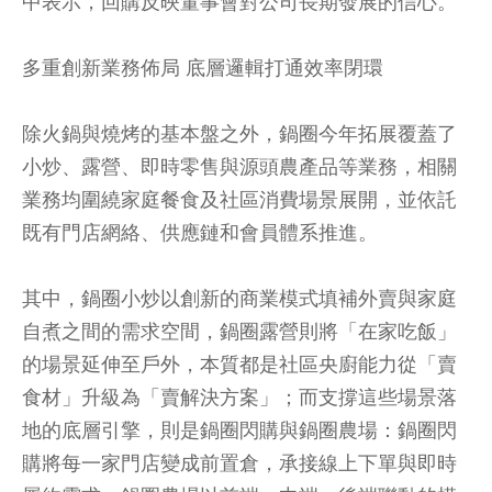
中表示，回購反映董事會對公司長期發展的信心。
多重創新業務佈局 底層邏輯打通效率閉環
除火鍋與燒烤的基本盤之外，鍋圈今年拓展覆蓋了
小炒、露營、即時零售與源頭農產品等業務，相關
業務均圍繞家庭餐食及社區消費場景展開，並依託
既有門店網絡、供應鏈和會員體系推進。
其中，鍋圈小炒以創新的商業模式填補外賣與家庭
自煮之間的需求空間，鍋圈露營則將「在家吃飯」
的場景延伸至戶外，本質都是社區央廚能力從「賣
食材」升級為「賣解決方案」；而支撐這些場景落
地的底層引擎，則是鍋圈閃購與鍋圈農場：鍋圈閃
購將每一家門店變成前置倉，承接線上下單與即時