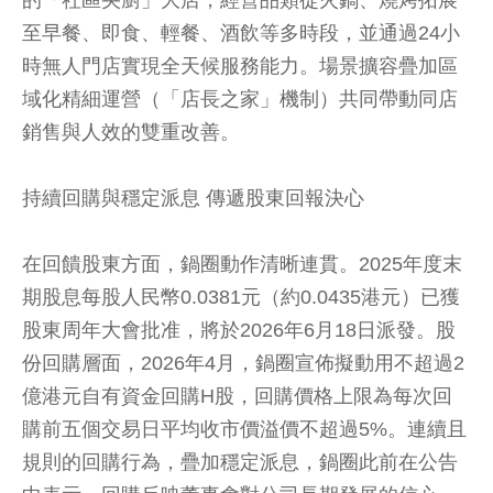
至早餐、即食、輕餐、酒飲等多時段，並通過24小
時無人門店實現全天候服務能力。場景擴容疊加區
域化精細運營（「店長之家」機制）共同帶動同店
銷售與人效的雙重改善。
持續回購與穩定派息 傳遞股東回報決心
在回饋股東方面，鍋圈動作清晰連貫。2025年度末
期股息每股人民幣0.0381元（約0.0435港元）已獲
股東周年大會批准，將於2026年6月18日派發。股
份回購層面，2026年4月，鍋圈宣佈擬動用不超過2
億港元自有資金回購H股，回購價格上限為每次回
購前五個交易日平均收市價溢價不超過5%。連續且
規則的回購行為，疊加穩定派息，鍋圈此前在公告