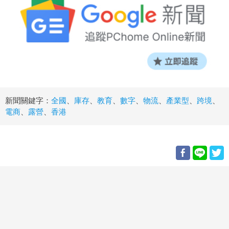
新聞關鍵字：
全國
、
庫存
、
教育
、
數字
、
物流
、
產業型
、
跨境
、
電商
、
露營
、
香港