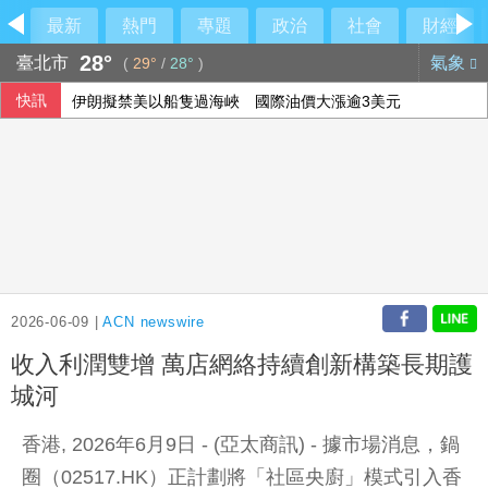
最新
熱門
專題
政治
社會
財經
28°
臺北市
氣象
(
29°
/
28°
)
快訊
伊朗擬禁美以船隻過海峽 國際油價大漲逾3美元
美媒：北京不滿對台軍售 美國防官員訪中受阻
美公布就業報告前夕 美股多收黑
2026-06-09 |
ACN newswire
收入利潤雙增 萬店網絡持續創新構築長期護
城河
香港, 2026年6月9日 - (亞太商訊) - 據市場消息，鍋
圈（02517.HK）正計劃將「社區央廚」模式引入香