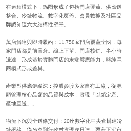
在這種模式下，鍋圈形成了包括門店覆蓋、供應鏈
整合、冷鏈物流、數字化覆蓋、會員數據及社區品
牌認知這六大結構性壁壘。
萬店觸達與即時履約：11,758家門店覆蓋全國，每
家門店都是前置倉。線上下單、門店核銷、半小時
送達，形成基於實體門店的末端響應能力，與純電
商模式形成差異。
產業型供應鏈縱深：控股參股多家自有工廠，從源
頭管理核心品類的品質與成本，實現「以銷定產、
產地直送」。
物流下沉與全鏈條交付：20座數字化中央倉構建冷
鏈網絡，從省會到行政村實現次日達，覆蓋下沉市