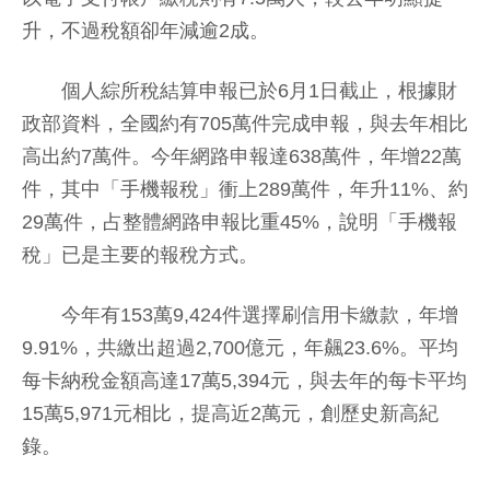
升，不過稅額卻年減逾2成。
個人綜所稅結算申報已於6月1日截止，根據財
政部資料，全國約有705萬件完成申報，與去年相比
高出約7萬件。今年網路申報達638萬件，年增22萬
件，其中「手機報稅」衝上289萬件，年升11%、約
29萬件，占整體網路申報比重45%，說明「手機報
稅」已是主要的報稅方式。
今年有153萬9,424件選擇刷信用卡繳款，年增
9.91%，共繳出超過2,700億元，年飆23.6%。平均
每卡納稅金額高達17萬5,394元，與去年的每卡平均
15萬5,971元相比，提高近2萬元，創歷史新高紀
錄。