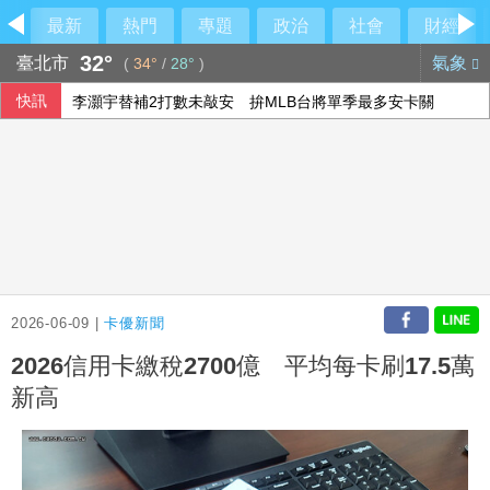
最新
熱門
專題
政治
社會
財經
32°
臺北市
氣象
(
34°
/
28°
)
快訊
李灝宇替補2打數未敲安 拚MLB台將單季最多安卡關
盧秀燕反酸賴清德：關心我勝過關心食安
宇樹科技確定發行價 發行後市值約2911億元
115年度總預算案卡關 蔡其昌喊話趕快協商討論
2026-06-09 |
卡優新聞
2026信用卡繳稅2700億 平均每卡刷17.5萬
新高