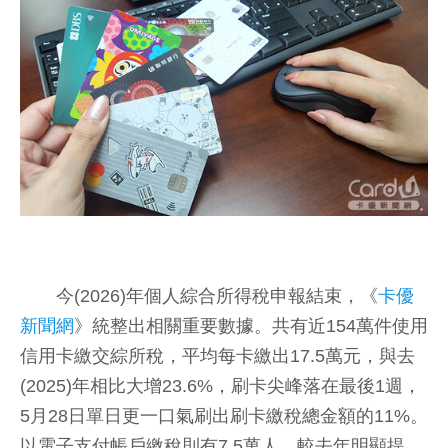
今(2026)年個人綜合所得稅申報結束，《
卡優
新聞網
》統整出相關重要數據。共有近154萬件使用
信用卡繳交綜所稅，平均每卡繳出17.5萬元，與去
(2025)年相比大增23.6%，刷卡尖峰落在最後1週，
5月28日單日更一口氣刷出刷卡繳稅總金額的11%。
以電子支付帳戶繳稅則有7.5萬人，較去年明顯提