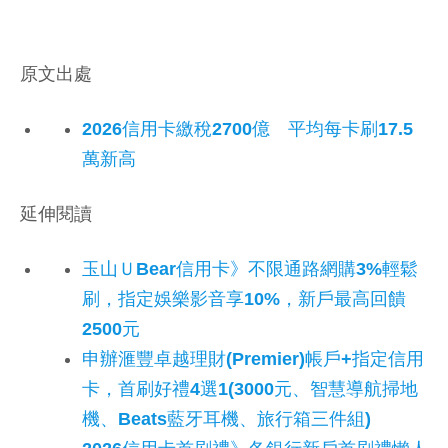
原文出處
2026信用卡繳稅2700億 平均每卡刷17.5
萬新高
延伸閱讀
玉山ＵBear信用卡》不限通路網購3%輕鬆
刷，指定娛樂影音享10%，新戶最高回饋
2500元
申辦滙豐卓越理財(Premier)帳戶+指定信用
卡，首刷好禮4選1(3000元、智慧導航掃地
機、Beats藍牙耳機、旅行箱三件組)