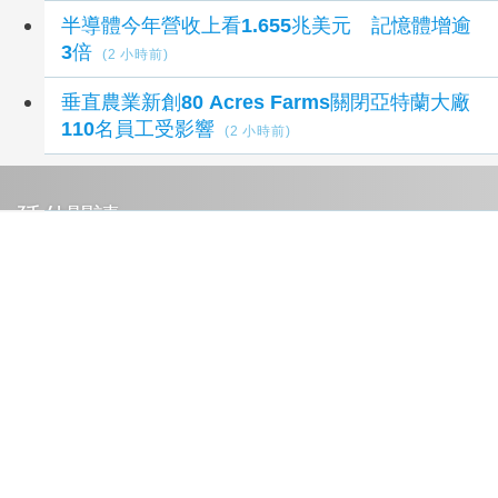
半導體今年營收上看1.655兆美元 記憶體增逾
3倍
(2 小時前)
垂直農業新創80 Acres Farms關閉亞特蘭大廠
110名員工受影響
(2 小時前)
延伸閱讀
盧秀燕反酸賴清德：關心我勝過關心食安
29 分鐘
前
文化大學商學院通過ACCBE認證 全國私校唯一
獲4年認證
36 分鐘前
近6成國人逾半年沒量腰圍！專家籲每月量1
次 幫助揪出代謝症候群
41 分鐘前
中企署舉辦北中南「AI趨勢系列論壇」 協助中
小企業加速數位轉型
53 分鐘前