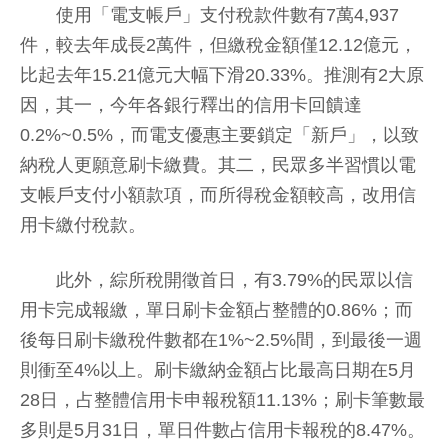
使用「電支帳戶」支付稅款件數有7萬4,937
件，較去年成長2萬件，但繳稅金額僅12.12億元，
比起去年15.21億元大幅下滑20.33%。推測有2大原
因，其一，今年各銀行釋出的信用卡回饋達
0.2%~0.5%，而電支優惠主要鎖定「新戶」，以致
納稅人更願意刷卡繳費。其二，民眾多半習慣以電
支帳戶支付小額款項，而所得稅金額較高，改用信
用卡繳付稅款。
此外，綜所稅開徵首日，有3.79%的民眾以信
用卡完成報繳，單日刷卡金額占整體的0.86%；而
後每日刷卡繳稅件數都在1%~2.5%間，到最後一週
則衝至4%以上。刷卡繳納金額占比最高日期在5月
28日，占整體信用卡申報稅額11.13%；刷卡筆數最
多則是5月31日，單日件數占信用卡報稅的8.47%。