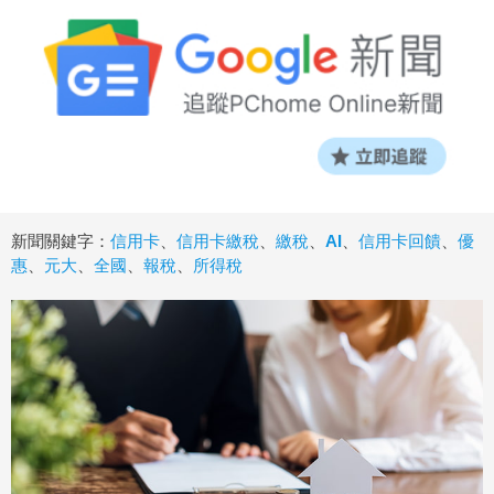
新聞關鍵字：
信用卡
、
信用卡繳稅
、
繳稅
、
AI
、
信用卡回饋
、
優
惠
、
元大
、
全國
、
報稅
、
所得稅