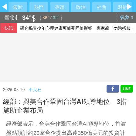
最新
熱門
專題
政治
社會
財經
34°
臺北市
氣象
(
36°
/
32°
)
快訊
研究揭青少年心理健康可能受同儕影響 專家籲「勿貼標籤」
台灣迎最大繼承潮 保經提醒留意傳承2挑戰
雪佛蘭中國銷量崩跌 上半年僅賣36輛、暫停新車銷售
台積電Sony擬合資生產影像晶片 專家：深化研發合作
2026-05-10 |
中央社
經部：與美合作鞏固台灣AI領導地位 3措
施助企業布局
經濟部表示，台美合作鞏固台灣AI領導地位，首波
盤點預計約20家台企提出高達350億美元的投資計