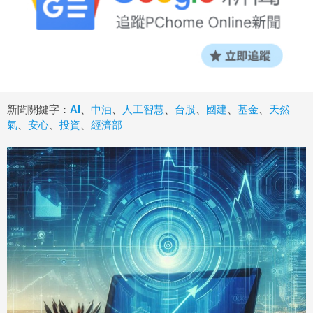
新聞關鍵字：
AI
、
中油
、
人工智慧
、
台股
、
國建
、
基金
、
天然
氣
、
安心
、
投資
、
經濟部