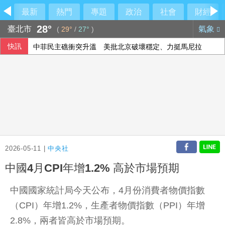
最新
熱門
專題
政治
社會
財經
28°
臺北市
氣象
(
29°
/
27°
)
快訊
中菲民主礁衝突升溫 美批北京破壞穩定、力挺馬尼拉
2026-05-11 |
中央社
中國4月CPI年增1.2% 高於市場預期
中國國家統計局今天公布，4月份消費者物價指數
（CPI）年增1.2%，生產者物價指數（PPI）年增
2.8%，兩者皆高於市場預期。