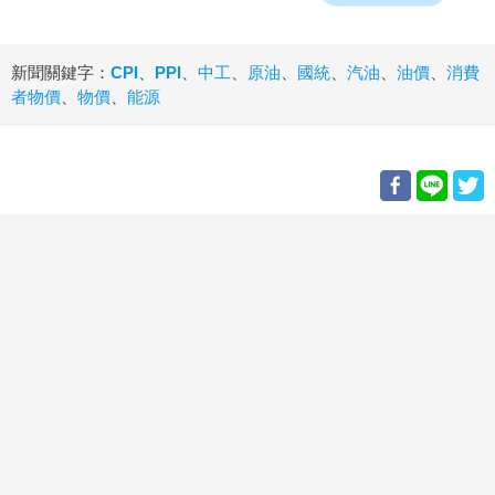
新聞關鍵字：
CPI
、
PPI
、
中工
、
原油
、
國統
、
汽油
、
油價
、
消費
者物價
、
物價
、
能源