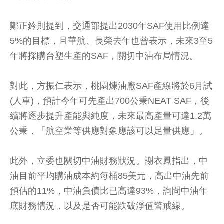
鄭正鈐則提到，交通部提出2030年SAF使用比例達
5%的目標，且華航、長榮去年也曾表示，未來3至5
年將採購台塑生產的SAF，關切中油布局情況。
對此，方振仁表示，桃園煉油廠SAF產線將於6月試
(人車)，預計今年可先產出700公秉NEAT SAF，後
續將逐步提升產能與純度，未來最高產量可達1.2萬
公秉，「航空業等供應對象應該可以足量供應」。
此外，立委也關切中油財務狀況。謝衣鳳指出，中
油目前平均購油成本約每桶85美元，高出中油先前
預估的11%，中油負債比已高達93%，詢問中油年
底財務情況，以及是否可能跌破淨值警戒線。