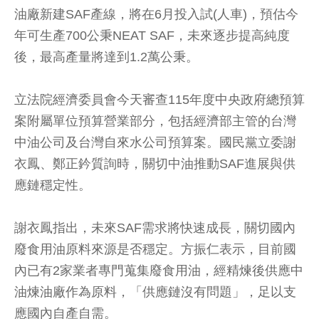
油廠新建SAF產線，將在6月投入試(人車)，預估今
年可生產700公秉NEAT SAF，未來逐步提高純度
後，最高產量將達到1.2萬公秉。
立法院經濟委員會今天審查115年度中央政府總預算
案附屬單位預算營業部分，包括經濟部主管的台灣
中油公司及台灣自來水公司預算案。國民黨立委謝
衣鳳、鄭正鈐質詢時，關切中油推動SAF進展與供
應鏈穩定性。
謝衣鳳指出，未來SAF需求將快速成長，關切國內
廢食用油原料來源是否穩定。方振仁表示，目前國
內已有2家業者專門蒐集廢食用油，經精煉後供應中
油煉油廠作為原料，「供應鏈沒有問題」，足以支
應國內自產自需。