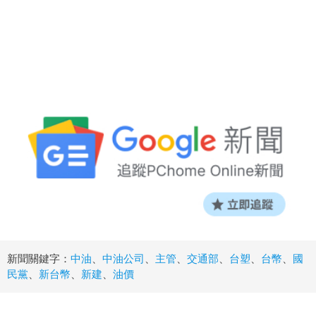
新聞關鍵字：
中油
、
中油公司
、
主管
、
交通部
、
台塑
、
台幣
、
國
民黨
、
新台幣
、
新建
、
油價