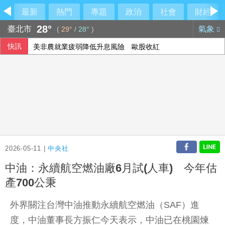
最新
熱門
專題
政治
社會
財經
28°
臺北市
氣象
(
29°
/
28°
)
快訊
美非農就業疲弱降低升息風險 歐股收紅
2026-05-11 |
中央社
中油：永續航空燃油廠6月試(人車) 今年估
產700公秉
外界關注台灣中油推動永續航空燃油（SAF）進
度，中油董事長方振仁今天表示，中油已在桃園煉