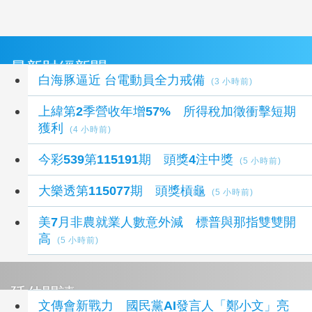
最新財經新聞
白海豚逼近 台電動員全力戒備
(3 小時前)
上緯第2季營收年增57% 所得稅加徵衝擊短期
獲利
(4 小時前)
今彩539第115191期 頭獎4注中獎
(5 小時前)
大樂透第115077期 頭獎槓龜
(5 小時前)
美7月非農就業人數意外減 標普與那指雙雙開
高
(5 小時前)
延伸閱讀
文傳會新戰力 國民黨AI發言人「鄭小文」亮