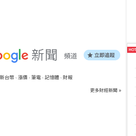
HO
新台幣
漲價
筆電
記憶體
財報
、
、
、
、
更多財經新聞 »