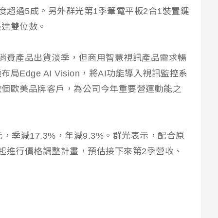
度超過5成。另外群光第1季筆電平板2合1裝置鍵
長達雙位數。
消費產品出貨淡季，但商用智慧視訊產品需求暢
dge AI Vision，將AI功能導入視訊監控系
數個歐美品牌客戶，為公司今年重要營運動能之
元，季減17.3%，年減9.3%。群光表示，配合原
起進行價格調整計畫，預估接下來第2季營收、