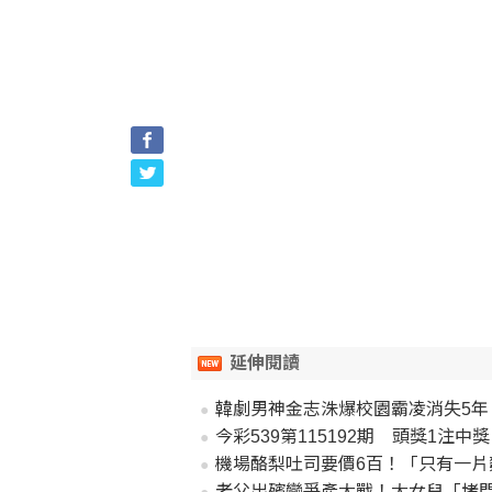
延伸閱讀
韓劇男神金志洙爆校園霸凌消失5年
今彩539第115192期 頭獎1注中獎
機場酪梨吐司要價6百！「只有一
老父出殯變爭產大戰！大女兒「堵