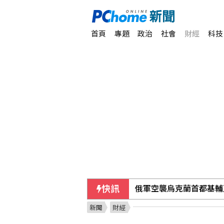
首頁
專題
政治
社會
財經
科技
俄軍空襲烏克蘭首都基輔
快訊
今彩539第115192期 
新聞
財經