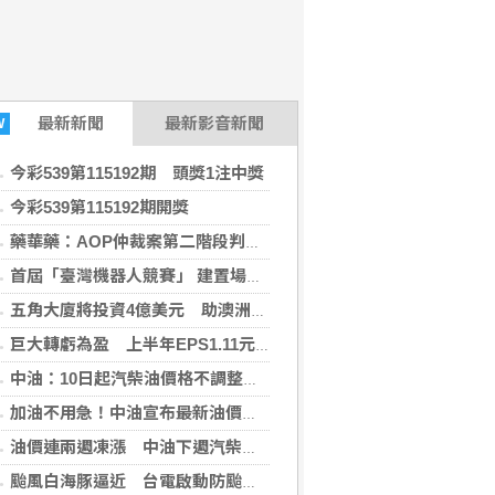
最新
新聞
最新影音新聞
W
今彩539第115192期 頭獎1注中獎
今彩539第115192期開獎
藥華藥：AOP仲裁案第二階段判斷出爐 財務無重大影響
首屆「臺灣機器人競賽」 建置場域驗證環境
五角大廈將投資4億美元 助澳洲開發稀土礦物
巨大轉虧為盈 上半年EPS1.11元H2審慎樂觀
中油：10日起汽柴油價格不調整 95無鉛維持32元
加油不用急！中油宣布最新油價 下周汽、柴油「凍漲」
油價連兩週凍漲 中油下週汽柴油價格不調整
颱風白海豚逼近 台電啟動防颱整備