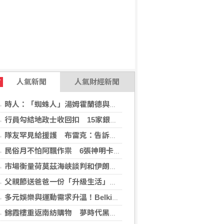
人氣新聞
人氣財經新聞
T
時人：「蜘蛛人」湯姆霍蘭德與辛蒂亞已辦派對慶祝結婚
行員勾結地政士收回扣 15家銀行60多人涉案
隊友罕見給援護 布雷克：告訴自己不要搞砸
民俗月不怕阿飄作祟 6張神明卡護佑平安
市場衡量荷莫茲海峽談判和伊朗局勢 油價走高
父親節送爸爸一份「升級生活」的禮物！全國電子仁德中山店盛大開幕 家電9折、滿千抽好禮
多元娛樂與運動需求升溫！Belkin 打造多情境科技配件生態系全新推出 Nintendo Switch 2 系列配件 升級遊戲體驗
錦霞樓重返南紡購物 夢時代黑毛屋新開張