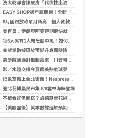
洗太乾淨會讓皮膚「代償性出油」？2招擺脫外油內乾的穩膚對策
EASY SHOP週年慶開跑！全新「戀戀星光」雙爆款買一送一！讓你轉身即是焦點
6月國銀放款單月新高 個人貸款暴增2575億
美官員：伊朗與阿曼預期很快就荷莫茲海峽達成協議
每6人就有1人罹患腦中風！如何預防中風？危險因子與治療新進展
美就業數據遜於預期升息風險降低 美股收紅
美參院通過對俄制裁案 川普可課俄商品最高500%關稅
影／水陸交織今夏最美熱氣球夢幻聯動水舞展演 點亮池上大坡池
把臥室搬上台北街頭！Nespresso 打造期間限定《早咖起居室》
臺北花博農民市集 8/8雲林海味登場
不被看好但超搭？肯德基青花椒從炸雞跨界甜點，全新「青花椒花生蛋撻」8/11限時兩周開賣
【美股盤後】就業數據遜於預期升息風險降 收紅