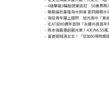
4槍擊破3輪胎逮肇逃犯 50歲男
颱風逼近基隆海水倒灌 愛四路積水
南投青年躍上國際 旭光高中「黃
IEAT迎80週年首辦「永續共善嘉
熊本強震重創觀光業！4天內6.55
富婆砸錢演女主！「狂加60場吻戲