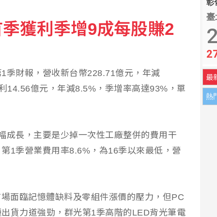
彰化
臺
季獲利季增9成每股賺2
2
2
季財報，營收新台幣228.71億元，年減
最
利14.56億元，年減8.5%，季增率高達93%，單
熱
幅成長，主要是少掉一次性工廠整併的費用干
1季營業費用率8.6%，為16季以來最低，營
市場面臨記憶體缺料及零組件漲價的壓力，但PC
出貨力道強勁，群光第1季高階的LED背光筆電