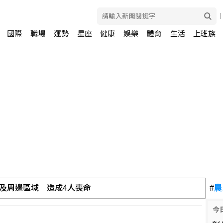
國際
職場
運勢
星座
健康
娛樂
體育
生活
上班族
及周邊區域 造成4人喪命
#
農
頭獎1注中獎
今