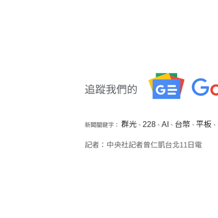
群光
228
AI
台幣
平板
新聞關鍵字：
、
、
、
、
、
記者：中央社記者曾仁凱台北11日電