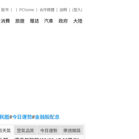
股市
PChome
合作媒體
說明
(登入)
消費
旅遊
雜誌
汽車
政府
大陸
民曆
#
今日運勢
#
金融股配息
日天氣
空氣品質
今日運勢
樂透開獎