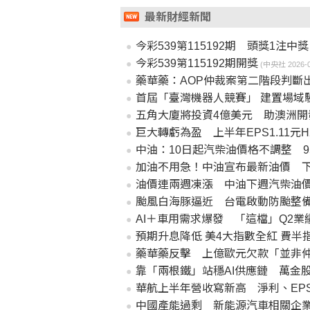
最新財經新聞
今彩539第115192期 頭獎1注中獎
今彩539第115192期開獎
(中央社 2026-08
藥華藥：AOP仲裁案第二階段判斷
首屆「臺灣機器人競賽」 建置場域
五角大廈將投資4億美元 助澳洲開
巨大轉虧為盈 上半年EPS1.11元
中油：10日起汽柴油價格不調整 9
加油不用急！中油宣布最新油價 
油價連兩週凍漲 中油下週汽柴油
颱風白海豚逼近 台電啟動防颱整
AI＋車用需求爆發 「這檔」Q2業
預期升息降低 美4大指數全紅 費半指
藥華藥反擊 上億歐元欠款「並非
靠「兩根鐵」站穩AI供應鏈 萬金
華航上半年營收寫新高 淨利、EP
中國產能過剩 新能源汽車相關企業