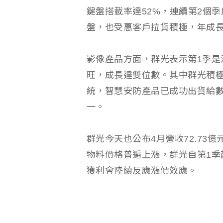
鍵盤搭載率達52%，連續第2個季
盤，也受惠客戶拉貨積極，年成
影像產品方面，群光表示第1季是
旺，成長達雙位數。其中群光積極布局E
統，智慧安防產品已成功出貨給
一。
群光今天也公布4月營收72.73億
物料價格普遍上漲，群光自第1季
獲利會陸續反應漲價效應。