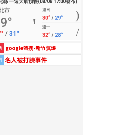
縣 一週天氣預報(08/08 17:00發布)
北市
週日
30°
/
29°
9°
週一
7°
/
31°
32°
/
28°
google熱搜-新竹氣爆
新
名人被打臉事件
門