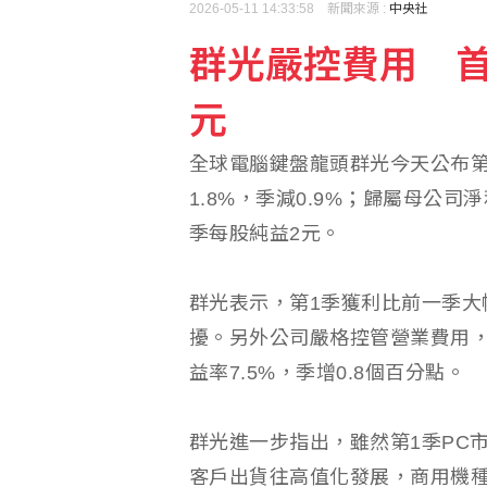
2026-05-11 14:33:58 新聞來源 :
中央社
群光嚴控費用 首
元
全球電腦鍵盤龍頭群光今天公布第1
1.8%，季減0.9%；歸屬母公司淨
季每股純益2元。
群光表示，第1季獲利比前一季大
擾。另外公司嚴格控管營業費用，第
益率7.5%，季增0.8個百分點。
群光進一步指出，雖然第1季PC
客戶出貨往高值化發展，商用機種