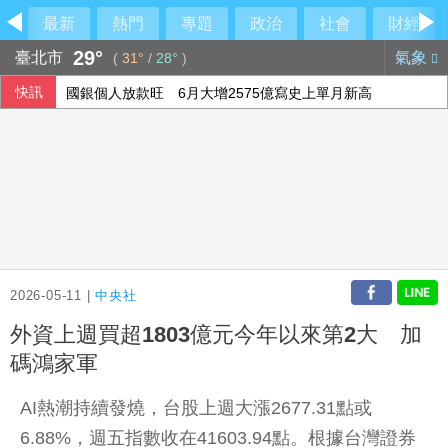
最新
熱門
專題
政治
社會
財經
29°
臺北市
氣象
(
31°
/
28°
)
快訊
國銀個人放款旺 6月大增2575億寫史上單月新高
本國銀行上半年大賺3583億 年增2成寫同期新高
軟銀首季淨利優於預期 投資英特爾獲豐厚回報
15家銀行、60多行員涉收地政士回扣 金管會祭專案金檢最重
2026-05-11 |
中央社
外資上週買超1803億元今年以來第2大 加
碼鴻家軍
AI熱潮持續發燒，台股上週大漲2677.31點或
6.88%，週五指數收在41603.94點。根據台灣證券