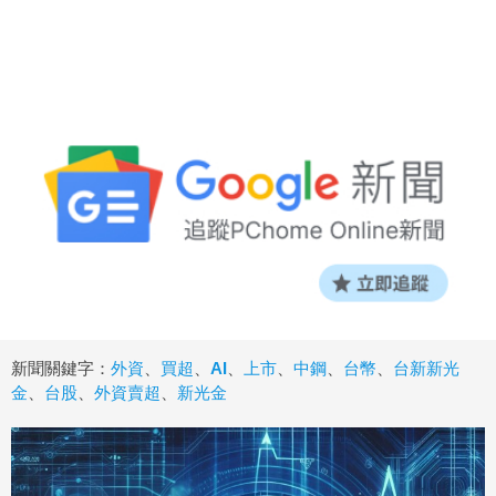
新聞關鍵字：
外資
、
買超
、
AI
、
上市
、
中鋼
、
台幣
、
台新新光
金
、
台股
、
外資賣超
、
新光金