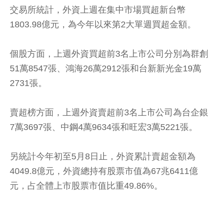
交易所統計，外資上週在集中市場買超新台幣
1803.98億元，為今年以來第2大單週買超金額。
個股方面，上週外資買超前3名上市公司分別為群創
51萬8547張、鴻海26萬2912張和台新新光金19萬
2731張。
賣超榜方面，上週外資賣超前3名上市公司為台企銀
7萬3697張、中鋼4萬9634張和旺宏3萬5221張。
另統計今年初至5月8日止，外資累計賣超金額為
4049.8億元，外資總持有股票市值為67兆6411億
元，占全體上市股票市值比重49.86%。