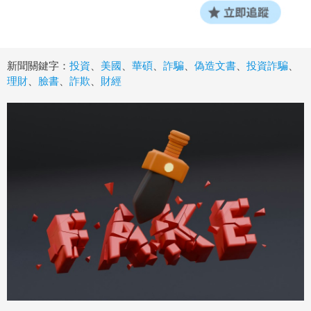
新聞關鍵字：
投資
、
美國
、
華碩
、
詐騙
、
偽造文書
、
投資詐騙
、
理財
、
臉書
、
詐欺
、
財經