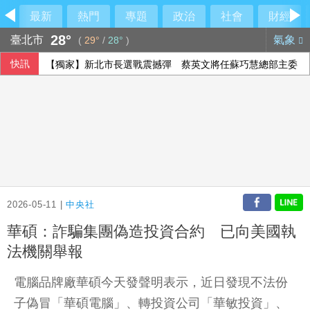
最新
熱門
專題
政治
社會
財經
28°
臺北市
氣象
(
29°
/
28°
)
快訊
【獨家】新北市長選戰震撼彈 蔡英文將任蘇巧慧總部主委
2026-05-11 |
中央社
華碩：詐騙集團偽造投資合約 已向美國執
法機關舉報
電腦品牌廠華碩今天發聲明表示，近日發現不法份
子偽冒「華碩電腦」、轉投資公司「華敏投資」、