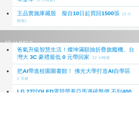
王品實施庫藏股 擬自10日起買回1500張
(3 小
時前)
延伸閱讀
爸氣升級智慧生活！燦坤滿額抽折疊旗艦機、台
灣大 3C 豪禮最低 0 元帶回家
22 小時前
把AI帶進校園圖書館！ 佛光大學打造AI自學區
1 天前
LG 27吋OLED電競螢幕亞馬遜破盤價 不到400
美元輕鬆入手
2 天前
【直直撞】到底買了什麼要台幣43萬！ROG20
週年紀念特展！！Mr.Joe Hobby.tv - 密斯特喬
2 天前