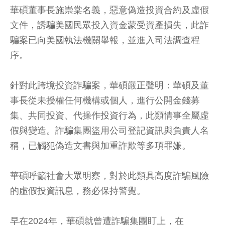
華碩董事長施崇棠名義，惡意偽造投資合約及虛假
文件，誘騙美國民眾投入資金蒙受資產損失，此詐
騙案已向美國執法機關舉報，並進入司法調查程
序。
針對此跨境投資詐騙案，華碩嚴正聲明：華碩及董
事長從未授權任何機構或個人，進行公開金錢募
集、共同投資、代操作投資行為，此類情事全屬虛
假與變造。詐騙集團盜用公司登記資訊與負責人名
稱，已觸犯偽造文書與加重詐欺等多項罪嫌。
華碩呼籲社會大眾明察，對於此類具高度詐騙風險
的虛假投資訊息，務必保持警覺。
早在2024年，華碩就曾遭詐騙集團盯上，在