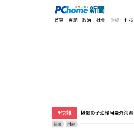
首頁
專題
政治
社會
財經
科技
快訊
疑俄影子油輪阿曼外海漏
新聞
財經
總統視導漢光演習 登八