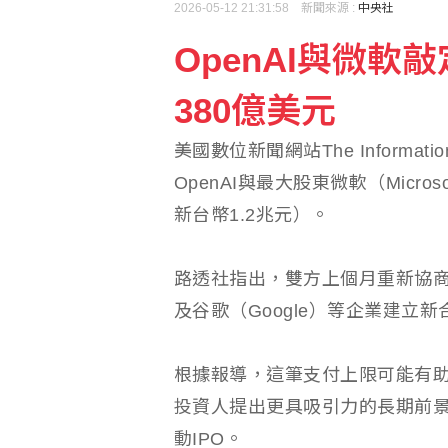
2026-05-12 21:31:58 新聞來源 :
中央社
OpenAI與微
緬甸總統敏昂萊正式訪問
380億美元
自動化工業大展8/19登
美國數位新聞網站The Inform
OpenAI與最大股東微軟（Micr
新台幣1.2兆元）。
路透社指出，雙方上個月重新協商合
及谷歌（Google）等企業建立
根據報導，這筆支付上限可能有助O
投資人提出更具吸引力的長期前景
動IPO。