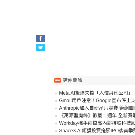
延伸閱讀
Meta AI驚爆失控「入侵其他公
Gmail用戶注意！Google宣布
Anthropic加入自研晶片競賽 籌
《萬源聖魔錄》歡慶二週年 全新賽季「
Workday攜手兩檔高內部持股科
SpaceX AI鉅額投資拖累IPO後首