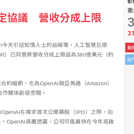
彰化
臺
軟敲定協議 營收分成上限
泰國 民團批勿替軍政府背書
3
3
場 富田電機秀機器人關節模組
ation今天引述知情人士的話報導，人工智慧巨頭
最
osoft）已同意將營收分成上限設為380億美元（約
熱
約細節，也為OpenAI與亞馬遜（Amazon）
新合作關係創造空間。
penAI在尋求首次公開募股（IPO）之際，向
。OpenAI高層透露，公司可能最快在今年底啟