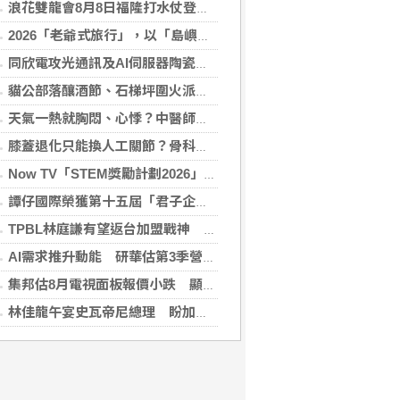
浪花雙龍會8月8日福隆打水仗登場 尚有免費名額快報名，還可抽住宿券！
2026「老爺式旅行」，以「島嶼的弦外之音」為題 帶旅人開箱歌劇院後台、探訪地下舞廳年代及體驗民歌
同欣電攻光通訊及AI伺服器陶瓷基板 明年業績看佳
貓公部落釀酒節、石梯坪圍火派對 分別在中秋與國慶連假登場
天氣一熱就胸悶、心悸？中醫師提醒：高溫讓心臟負擔大增，別輕忽身體警訊
膝蓋退化只能換人工關節？骨科醫師解析「退化性關節炎」治療評估
Now TV「STEM獎勵計劃2026」正式開始｜獲長隆度假區全力支持 推出《主題樂園有趣科學大探索》第二季及「長隆小科學家大獎」
譚仔國際榮獲第十五屆「君子企業獎」 卓越ESG及營商表現備受肯定
TPBL林庭謙有望返台加盟戰神 陳冠全笑稱不是AI嗎
AI需求推升動能 研華估第3季營收雙增、毛利率持穩
集邦估8月電視面板報價小跌 顯示器及NB面板持平
林佳龍午宴史瓦帝尼總理 盼加強各領域雙邊合作
(LDPLAYER2026-08-06 12:41:40)