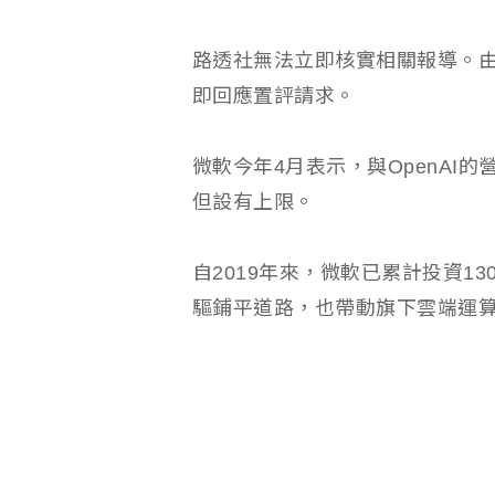
路透社無法立即核實相關報導。由
即回應置評請求。
微軟今年4月表示，與OpenAI
但設有上限。
自2019年來，微軟已累計投資13
驅鋪平道路，也帶動旗下雲端運算業