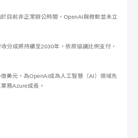
於目前非正常辦公時間，OpenAI與微軟並未立
的營收分成將持續至2030年，依原協議比例支付，
0億美元，為OpenAI成為人工智慧（AI）領域先
務Azure成長。