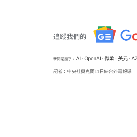
AI
OpenAI
微軟
美元
A
新聞關鍵字：
、
、
、
、
記者：中央社奧克蘭11日綜合外電報導