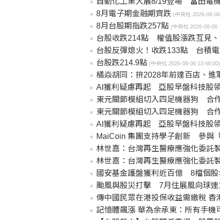
自動化工業大展8/19登場 富田電
8月電子期金融期齊跌
(中央社 2026-08-06 
8月台股期指跌257點
(中央社 2026-08-06 1
台股收跌214點 權值股漲跌互見
台股反彈熄火！收跌133點 台積電
台股跌214.9點
(中央社 2026-08-06 13:48:00)
橘焱胡同：拚2028年前達百店、進
AI獲利疑慮再起 亞股早盤科技股
東元關節模組切入四足機器狗 合
東元關節模組切入四足機器狗 合
AI獲利疑慮再起 亞股早盤科技股
MaiCoin 集團支持學子創新 參與「2026 雲湧智生臺灣生
林世嘉：台灣再生醫療應強化委託
林世嘉：台灣再生醫療應強化委託
國安基金護盤獲利近百億 8檔個股
颱風與股災打擊 7月住展風向球連
傳中國民眾在港投保收益需繳稅 香
記憶體飆漲 華為余承東：所有手機