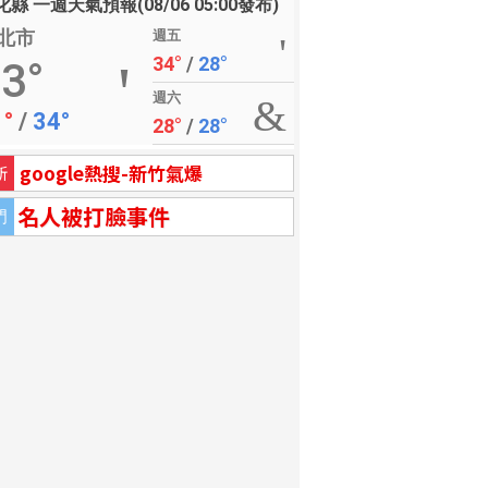
縣 一週天氣預報(08/06 05:00發布)
北市
週五
34°
/
28°
3°
週六
1°
/
34°
28°
/
28°
google熱搜-新竹氣爆
新
名人被打臉事件
門