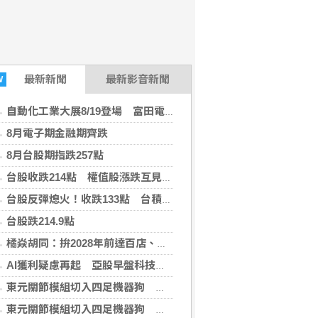
最新
新聞
最新影音新聞
W
自動化工業大展8/19登場 富田電機秀機器人關節模組
8月電子期金融期齊跌
8月台股期指跌257點
台股收跌214點 權值股漲跌互見、雙萬金再現
台股反彈熄火！收跌133點 台積電跌40元
(Knowing新聞 2026-
台股跌214.9點
橘焱胡同：拚2028年前達百店、進軍美國穩紮穩打
AI獲利疑慮再起 亞股早盤科技股領跌多數走低
東元關節模組切入四足機器狗 合作開發人形機器人
東元關節模組切入四足機器狗 合作開發人形機器人