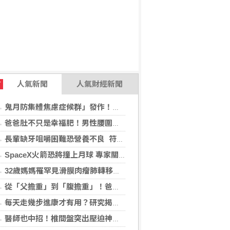
人氣新聞
人氣財經新聞
T
鬼月防集體焦慮症候群」發作！醫揭：安度民俗月2大「認知調適」對策
爸爸肚不只是幸福肥！男性腰圍逾90公分 醫籲留意脂肪肝風險
長輩缺牙咀嚼困難恐營養不良 符合「這二身分」可申請假牙補助
SpaceX火箭恐將撞上月球 專家關注衝擊後果
32歲媽媽罹罕見滑膜肉瘤肺轉移！立體定位精準放療SBRT，控制轉移病灶
從「父擔重」到「腹擔重」！爸爸肚恐暗藏中年男性健康危機
每天走幾步進康才有用？研究揭：5000步即可降低37%死亡風險
醫師也中招！椎間盤突出壓迫神經 微創內視鏡手術助重返正常生活