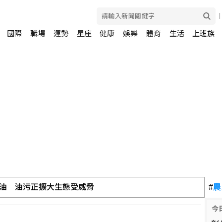
國際
職場
運勢
星座
健康
娛樂
體育
生活
上班族
油 油污正擴大生態受威脅
#
農
今
里艦檢視戰力防護及應變作為