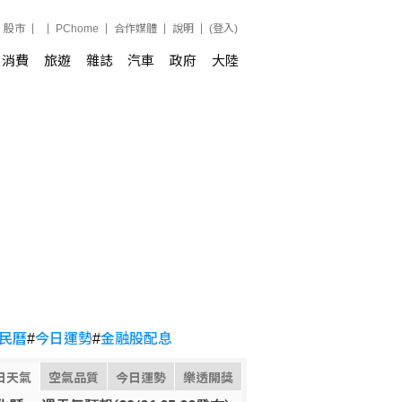
股市
PChome
合作媒體
說明
(登入)
消費
旅遊
雜誌
汽車
政府
大陸
民曆
#
今日運勢
#
金融股配息
日天氣
空氣品質
今日運勢
樂透開獎