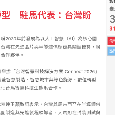
彰化
臺
轉型 駐馬代表：台灣盼
% 經部：尚待公告適用範圍
3
3
擬配息2.3元
盼2030年前發展為以人工智慧（AI）為核心國
最
，台灣在先進晶片與半導體供應鏈具關鍵優勢，盼
熱
要合作夥伴。
辦「台灣智慧科技解決方案 Connect 2026」
涵蓋智慧製造、智慧城市與綠色能源、數位轉型
深化台馬智慧科技生態系合作。
代表連玉蘋致詞表示，台灣與馬來西亞在半導體供
晶圓製造與先進製程領導者，大馬則在封裝測試與