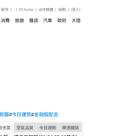
股市
PChome
合作媒體
說明
(登入)
消費
旅遊
雜誌
汽車
政府
大陸
民曆
#
今日運勢
#
金融股配息
日天氣
空氣品質
今日運勢
樂透開獎