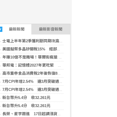
最新
新聞
最新影音新聞
W
士電上半年第2季獲利創同期次高 看好AIDC拉貨需求
美國擬祭多晶矽關稅15% 經部：尚待公告適用範圍
年賺10億不是賭場！華爾街瘋搶 Polymarket，但它憑什麼值200億美元？
華邦電：記憶體2027年更吃緊 啟動高雄廠擴建計畫
高市重申食品消費稅2年後恢復8% 稱與是否連任無關
7月CPI年增2.54% 連3月突破通膨警戒線
7月CPI年增2.54% 連3月突破通膨警戒線
新台幣升5.4分 收32.261元
新台幣升5.4分 收32.261元
長榮、星宇跟進 17日起調漲貨運燃油附加費