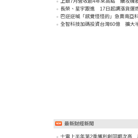
上銀7月營收創4年來高點 續攻機器
長榮、星宇跟進 17日起調漲貨運
巴逆逆喊「感覺怪怪的」急賣南亞
全智科技加碼投資台灣60億 擴大
最新財經新聞
士電上半年第2季獲利創同期次高 看