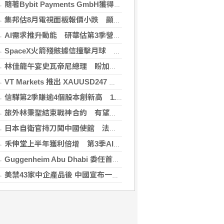
隨著Bybit Payments GmbH獲得電子貨幣機構牌照，Bybit.eu進一步拓展其在歐洲的業務布局
集邦估8月電視面板報價小跌 顯示器及NB面板持平
AI需求推升動能 研華估第3季營收雙增、毛利率持穩
SpaceX火箭殘骸據信撞擊月球 無即時畫面暫難確認
林佳龍午宴史瓦帝尼總理 盼加強各領域雙邊合作
VT Markets 推出 XAUUSD247 重新定義黃金交易時間
信驊第2季賺逾4個股本創新高 1.87億元參與M31私募
旅外林秉聖結束戰神合約 有望加盟PLG洋基工程
日本自衛官持刀闖中國使館 法庭上稱促中國改變外交
禾伸堂上半年獲利倍增 第3季AI用MLCC需求看旺
Guggenheim Abu Dhabi 委任首任館長
美禁43家中企產品後 中國宣布一連串反制措施