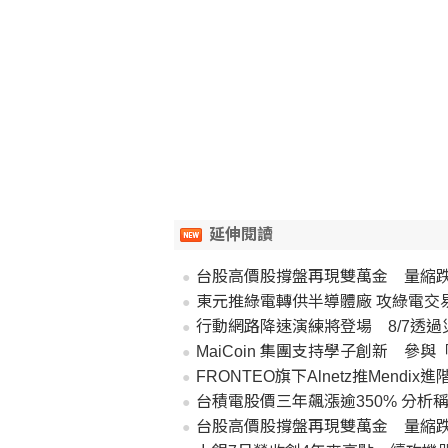
延伸閱讀
台股高價股撐盤再現雙萬金 量縮跌
東元推綠電轉供半導體廠 攻綠電交
行動網路降速演練將登場 8/7透
MaiCoin 集團支持學子創新 參與「2026 雲湧智生臺灣
FRONTEO旗下Alnetz推Mend
台積電股價三年飆漲逾350% 分析
台股高價股撐盤再現雙萬金 量縮跌