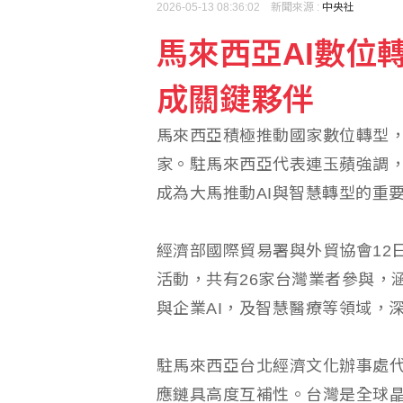
2026-05-13 08:36:02 新聞來源 :
中央社
馬來西亞AI數位
美國擬祭多晶矽關稅15
成關鍵夥伴
宏正上半年每股賺2.5元 
馬來西亞積極推動國家數位轉型，
家。駐馬來西亞代表連玉蘋強調
成為大馬推動AI與智慧轉型的重
經濟部國際貿易署與外貿協會12日舉
活動，共有26家台灣業者參與，
與企業AI，及智慧醫療等領域，
駐馬來西亞台北經濟文化辦事處
應鏈具高度互補性。台灣是全球