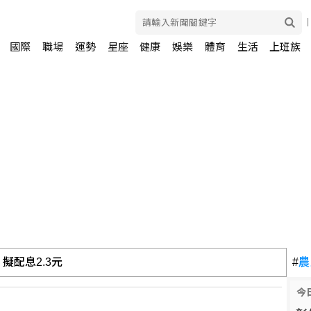
國際
職場
運勢
星座
健康
娛樂
體育
生活
上班族
彈 日防衛省：今年第6次
#
農
今
著落 日本社福面臨考驗