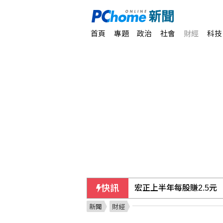
首頁
專題
政治
社會
財經
科技
快訊
北韓疑朝日本海射彈道飛
新聞
財經
日媒：調降消費稅財源無