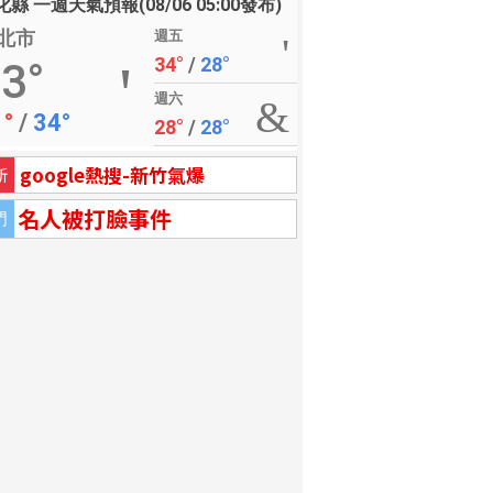
縣 一週天氣預報(08/06 05:00發布)
北市
週五
34°
/
28°
3°
週六
1°
/
34°
28°
/
28°
google熱搜-新竹氣爆
新
名人被打臉事件
門