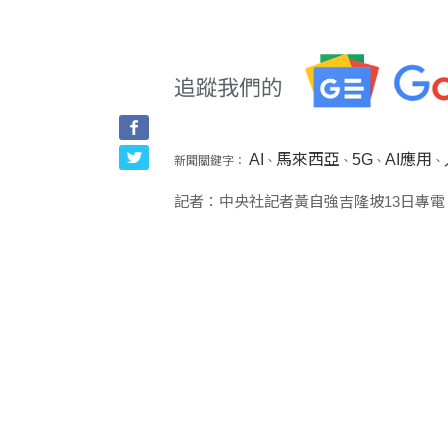
AI
馬來西亞
5G
AI應用
新聞關鍵字：
、
、
、
、
記者：中央社記者黃自強吉隆坡13日專電