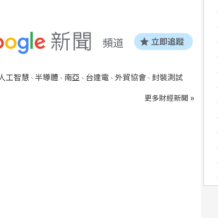
人工智慧
半導體
南亞
台達電
外貿協會
封裝測試
、
、
、
、
、
更多財經新聞 »