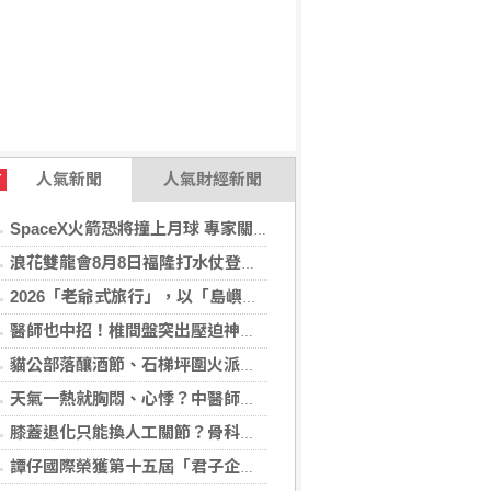
人氣新聞
人氣財經新聞
T
SpaceX火箭恐將撞上月球 專家關注衝擊後果
浪花雙龍會8月8日福隆打水仗登場 尚有免費名額快報名，還可抽住宿券！
2026「老爺式旅行」，以「島嶼的弦外之音」為題 帶旅人開箱歌劇院後台、探訪地下舞廳年代及體驗民歌
醫師也中招！椎間盤突出壓迫神經 微創內視鏡手術助重返正常生活
貓公部落釀酒節、石梯坪圍火派對 分別在中秋與國慶連假登場
天氣一熱就胸悶、心悸？中醫師提醒：高溫讓心臟負擔大增，別輕忽身體警訊
膝蓋退化只能換人工關節？骨科醫師解析「退化性關節炎」治療評估
譚仔國際榮獲第十五屆「君子企業獎」 卓越ESG及營商表現備受肯定