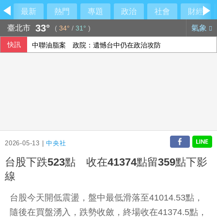
最新
熱門
專題
政治
社會
財經
33°
臺北市
氣象
(
34°
/
31°
)
快訊
中聯油脂案 政院：遺憾台中仍在政治攻防
藍批台糖成毒油事件破口 質疑「綠友友」掌權籲卓榮泰、石
台東農業處長許家豪涉圖利 法院更裁提高交保金
雄獅上半年EPS 7.27元 下半年營收獲利可期
2026-05-13 |
中央社
台股下跌523點 收在41374點留359點下影
線
台股今天開低震盪，盤中最低滑落至41014.53點，
隨後在買盤湧入，跌勢收斂，終場收在41374.5點，