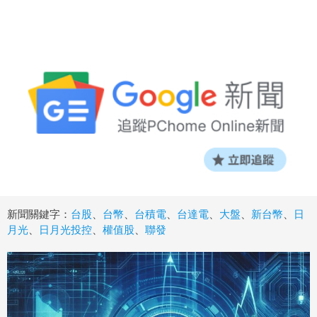
新聞關鍵字：
台股
、
台幣
、
台積電
、
台達電
、
大盤
、
新台幣
、
日
月光
、
日月光投控
、
權值股
、
聯發