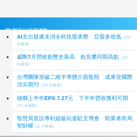
最新財經新聞
AI支出疑慮未消令科技股承壓 亞股多收低
(20
分鐘前)
威剛7月營收創歷史新高 創見攀同期高點
(22
分鐘前)
台灣團隊突破二維半導體介面瓶頸 成果登國際
頂尖期刊
(26 分鐘前)
雄獅上半年EPS 7.27元 下半年營收獲利可期
(41 分鐘前)
智慧局首設專利超級站進駐文博會 助業者布局
智財權
(1 小時前)