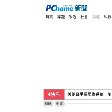
首頁
專題
政治
社會
財經
科技
快訊
前香港民主黨成員涂謹申
新聞
財經
國民黨推AI發言人！「