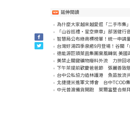
延伸閱讀
為什麼大家越來越愛逛「二手市集
「山谷巡禮・星空樂章」部落健行音
智慧局公布綠商標榜單！統一申請量
台灣好湯四季泉癒9月登場！谷關「山谷巡
德能源巨頭萊茵集團棄風轉氣 美國政
美禁止關鍵礦物廢料外流 力拚回
下午茶提前歡慶爸爸節 張麗善致
台中公私協力造林護港 魚苗放流
北捷捷米進軍文博會 台中TCOD
中元普渡備貨開跑 萊爾富整合祭