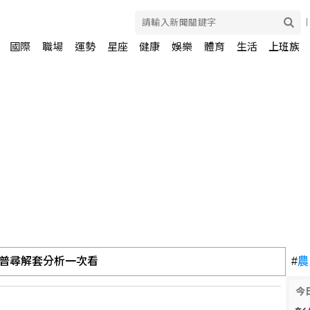
國際
職場
運勢
星座
健康
娛樂
體育
生活
上班族
離港赴英 與家人團聚
#
農
今
鄭小文」首亮相