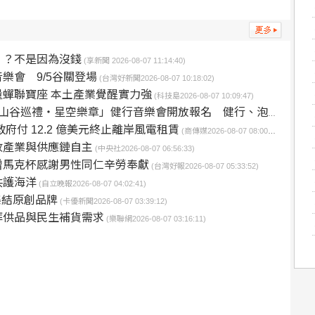
」？不是因為沒錢
(享新聞 2026-08-07 11:14:40)
樂會 9/5谷關登場
(台灣好新聞2026-08-07 10:18:02)
蟬聯寶座 本土產業覺醒實力強
(科技島2026-08-07 10:09:47)
禮・星空樂章」健行音樂會開放報名 健行、泡湯、星空一次滿足
府付 12.2 億美元終止離岸風電租賃
(商傳媒2026-08-07 08:00:52)
收產業與供應鏈自主
(中央社2026-08-07 06:56:33)
贈馬克杯感謝男性同仁辛勞奉獻
(台灣好報2026-08-07 05:33:52)
共護海洋
(自立晚報2026-08-07 04:02:41)
集結原創品牌
(卡優新聞2026-08-07 03:39:12)
拜供品與民生補貨需求
(樂聯網2026-08-07 03:16:11)