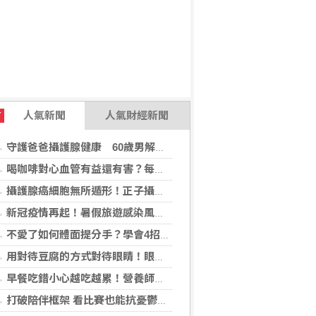
人氣新聞
人氣財經新聞
T
守護爸爸攝護腺健康 60歲男解尿異常 靠PHI檢測及早揪出攝護腺癌
喝咖啡對心血管有益還有害？每日可以喝幾杯咖啡？美心臟協會一次解答
攝護腺癌細胞無所遁形！正子攝影掃描揪出攝護腺癌，精準定位助早期治療
新冠疫情再起！暑假旅遊感染風險增 專家教你這樣做好防護
不愛了如何體面提分手？學會4招重新看待分手：道歉、挽留都沒必要
用對待豆腐的方式對待眼睛！眼科醫揭「4件事」絕不可以對眼睛做
早餐吃錯小心越吃越累！營養師點名3大NG組合：根本「台式安眠藥」
打破陪伴框架 看比賽也能抗憂鬱？日最新研究指出：觀看運動賽事 老年憂鬱症風險降低3成