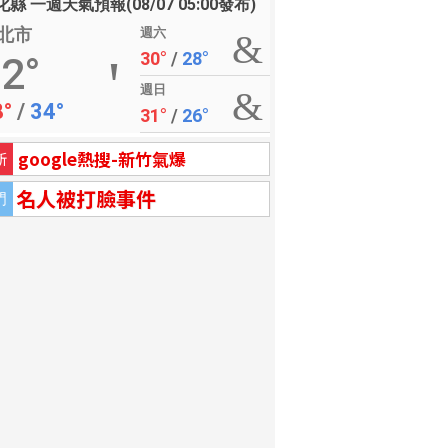
縣 一週天氣預報(08/07 05:00發布)
北市
週六
30°
/
28°
2°
週日
8°
/
34°
31°
/
26°
google熱搜-新竹氣爆
新
名人被打臉事件
門