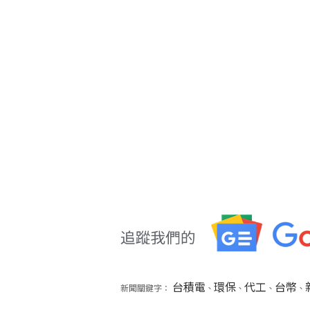
台積電
環保
代工
台幣
新聞關鍵字：
、
、
、
、