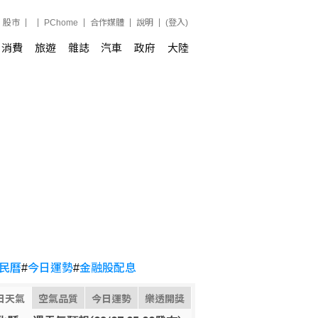
股市
PChome
合作媒體
說明
(登入)
消費
旅遊
雜誌
汽車
政府
大陸
民曆
#
今日運勢
#
金融股配息
日天氣
空氣品質
今日運勢
樂透開獎