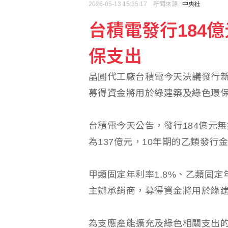
2026-05-13 15:35:17 新聞來源 :
中央社
台積電發行184
7月CPI年增率2.54%
保支出
美伊戰爭僵局傷選情 川
晶圓代工廠台積電今天決議發行新
募得資金將用於綠建築及綠色環
台積電今天公告，發行184億元
為137億元，10年期的乙類發行金
甲類固定年利率1.8%、乙類固定
主辦承銷商，募得資金將用於綠
為支應產能擴充及綠色相關支出的資