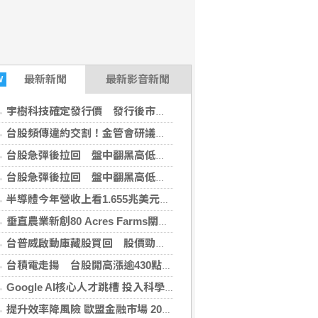
最新
新聞
最新影音新聞
W
宇樹科技確定發行價 發行後市值約2911億元
台股頻傳違約交割！金管會研議祭新制 首次違約恐改採「預收足額款券」
台股急彈後拉回 盤中翻黑高低震盪逾600點
台股急彈後拉回 盤中翻黑高低震盪逾600點
半導體今年營收上看1.655兆美元 記憶體增逾3倍
垂直農業新創80 Acres Farms關閉亞特蘭大廠 110名員工受影響
台普威啟動庫藏股買回 股價勁揚逾8%
台積電走揚 台股開高漲逾430點突破44800點
Google AI核心人才跳槽 投入科學與藥物研發新創
提升效率降風險 歐盟金融市場 2027 年實施 T+1 結算