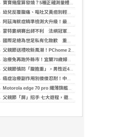
寶寶幾度算發燒？5種正確測量體溫的方法：耳溫測量快、額溫快速便利
幼兒反覆腹痛、嘔吐又黃疸別輕忽 當心罹患罕見先天性膽管囊腫
阿茲海默症精準檢測大升級！最新血液生物標記檢測，不再只能靠「猜」
蒙特婁網賽出師不利 法網冠軍茲韋列夫輸荷蘭對手
國際足總為世足私有化致歉 重申力挺主席英凡提諾
父親節送禮吹新風潮！PChome 24h 購物揭男香 TOP5 與居家健身器材買氣翻倍
(互傳媒2026-08-07 09:56:45)
治療免再跑外縣市！宜蘭70歲婦心房顫動多年 在地接受電燒治療改善心悸
父親節慎防「腹擔重」，男性近4成有脂肪肝！醫籲：別忘量腰圍、檢視健檢報告
癌症治療副作用別傻傻忍耐！中醫個人化體質調理 助癌友緩解疲憊與不適
Motorola edge 70 pro 纖薄旗艦登場 g37 power 7,000mAh 怪獸級電量同步亮相
父親節「屏」招手 七大遊程，邀您陪爸爸一起過節「趣」！