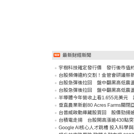
最新財經新聞
宇樹科技確定發行價 發行後市值約2
台股頻傳違約交割！金管會研議祭
台股急彈後拉回 盤中翻黑高低震盪
台股急彈後拉回 盤中翻黑高低震盪
半導體今年營收上看1.655兆美元
垂直農業新創80 Acres Farms
台普威啟動庫藏股買回 股價勁揚逾
台積電走揚 台股開高漲逾430點突破
Google AI核心人才跳槽 投入科