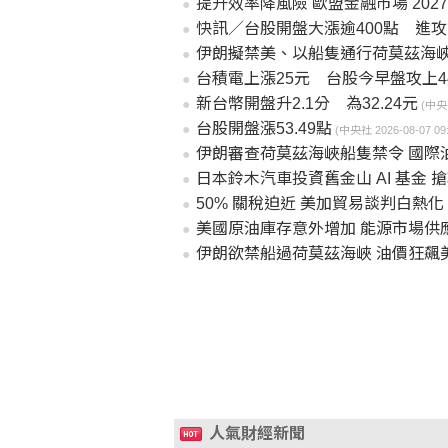
提升效率降風險 歐盟金融市場 2027 
快訊／台股開盤大漲逾400點 進攻
伊朗擬禁美、以船隻通行荷莫茲海峽
台積電上漲25元 台股今早盤攻上44
新台幣開盤升2.1分 為32.24元
(中央社
台股開盤漲53.49點
(中央社 2026-08-07 09:
伊朗審查荷莫茲海峽船隻禁令 國際
日本鈴木汽車投資舊金山 AI 基金 
50% 關稅迫近 美加貿易談判白熱
美國原油庫存意外增加 能源市場供
伊朗欲禁船過荷莫茲海峽 油價狂飆
人氣財經新聞