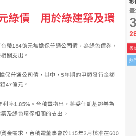
彰化
臺
億元綠債 用於綠建築及環
連3月破通膨警戒線 雞蛋漲幅近10%
3
2
普尋解套分析一次看
台幣184億元無擔保普通公司債，為綠色債券，
最
保相關支出。
熱
無擔保普通公司債，其中，5年期的甲類發行金額
額47億元。
年利率1.85%。台積電指出，將委任凱基證券為
建築及綠色環保相關的支出。
金需求，台積電董事會於115年2月核准在600