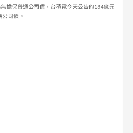
無擔保普通公司債，台積電今天公告的184億元
期公司債。