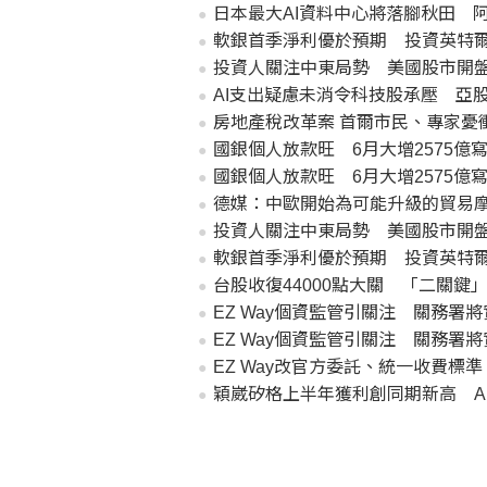
日本最大AI資料中心將落腳秋田 
軟銀首季淨利優於預期 投資英特
投資人關注中東局勢 美國股市開
AI支出疑慮未消令科技股承壓 亞
房地產稅改革案 首爾市民、專家憂
國銀個人放款旺 6月大增2575億
國銀個人放款旺 6月大增2575億
德媒：中歐開始為可能升級的貿易
投資人關注中東局勢 美國股市開
軟銀首季淨利優於預期 投資英特
台股收復44000點大關 「二關鍵
EZ Way個資監管引關注 關務署
EZ Way個資監管引關注 關務署
EZ Way改官方委託、統一收費標
穎崴矽格上半年獲利創同期新高 A