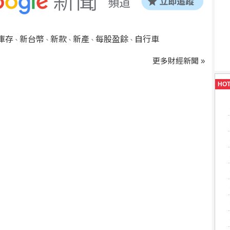
庫存
新台幣
新款
新產
每股盈餘
自行車
、
、
、
、
、
更多財經新聞 »
HO