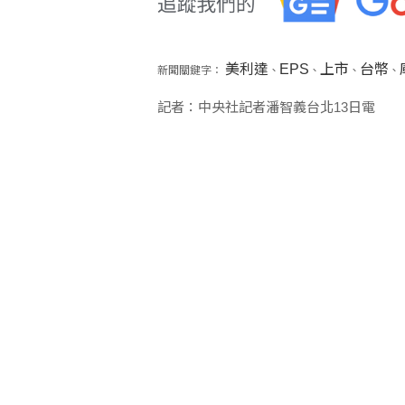
美利達
EPS
上市
台幣
新聞關鍵字：
、
、
、
、
記者：中央社記者潘智義台北13日電