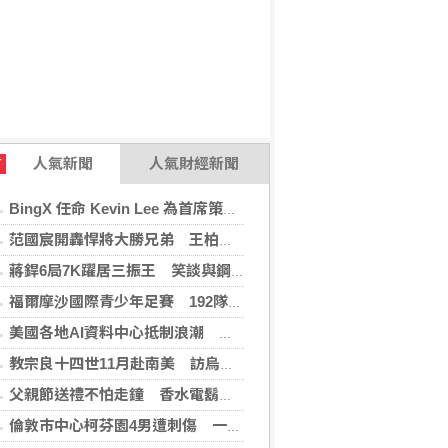
人氣新聞
人氣財經新聞
T
BingX 任命 Kevin Lee 為首席策略長，加速推進多資產、以用戶為核心的發展願景
范國宸開轟悍將大勝兄弟 王柏融再見安雄鷹擒猿
蔣銲6局7K躍居三振王 笑談與鋼龍良性競爭
福爾摩沙國際青少年足賽 192隊參賽規模創新高
美國各地AI資料中心抵制浪潮 川普指控北京煽動
教宗良十四世11月赴南美 訪烏拉圭、阿根廷和秘魯
父親節送禮不怕走鐘 香水電鬍刀千年不敗
倫敦市中心柯芬園4男遭刺傷 一女涉持械攻擊被捕