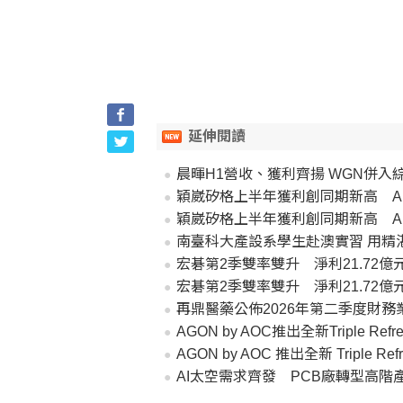
延伸閱讀
晨暉H1營收、獲利齊揚 WGN併入
穎崴矽格上半年獲利創同期新高 A
穎崴矽格上半年獲利創同期新高 A
南臺科大產設系學生赴澳實習 用精
宏碁第2季雙率雙升 淨利21.72
宏碁第2季雙率雙升 淨利21.72
再鼎醫藥公佈2026年第二季度財
AGON by AOC推出全新Triple Ref
AGON by AOC 推出全新 Triple Re
AI太空需求齊發 PCB廠轉型高階