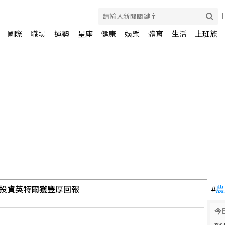
國際
職場
運勢
星座
健康
娛樂
體育
生活
上班族
3億 年增2成寫同期新高
#
農
今
預算 政院：委員全出缺所致