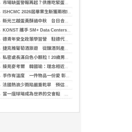
市場缺蛋警報再起？供應吃緊蛋價蠢蠢欲動
ISHCMC 2026屆畢業生斬獲兩枚IB滿分，年級平均分達34.5分
新光三越蛋黃酥過中秋 台日合作開發話題新品
KONST 攜手 SM+ Data Centers、LG Sinar Mas 簽署SMX01資料中心合作協議 算力版圖正式跨足東南亞
德青年安全政策學習營 駐德代表分享台灣韌性經驗
捷克推葡萄酒旅遊 從釀酒到產地體驗引領產業升級
私密處長滿白色小顆粒！20歲男崩潰求診 醫曝5大真相別再誤會
接見麥考爾 韓國瑜：理念相近國應共護民主普世價值
手作有溫度 一件物品一份愛 彰基義賣募集救命愛心
法國熱浪少雨陷嚴重乾旱 預估至10月氣溫仍高於正常
當一座球場成為世界的交會點 威廉瓊斯盃映照台灣籃球邁向國際的新起點