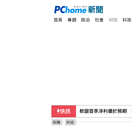
首頁
專題
政治
社會
財經
科技
快訊
本國銀行上半年大賺358
新聞
財經
在野質疑NCC主秘協商