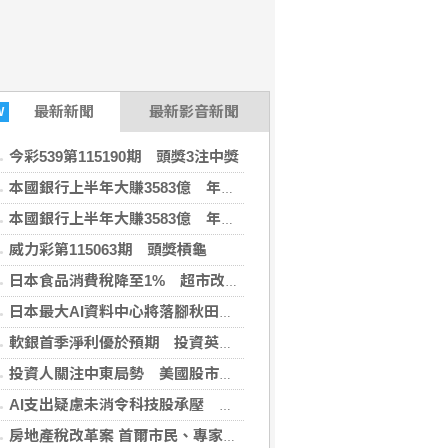
最新
新聞
最新影音新聞
W
今彩539第115190期 頭獎3注中獎
本國銀行上半年大賺3583億 年增2成寫同期新高
本國銀行上半年大賺3583億 年增2成寫同期新高
威力彩第115063期 頭獎槓龜
日本食品消費稅降至1% 超市改收銀系統、餐飲業拚外帶
日本最大AI資料中心將落腳秋田 阿聯酋擬投資2兆日圓
軟銀首季淨利優於預期 投資英特爾獲豐厚回報
投資人關注中東局勢 美國股市開盤漲跌互見
AI支出疑慮未消令科技股承壓 亞股多收低
房地產稅改革案 首爾市民、專家憂衝擊租屋市場