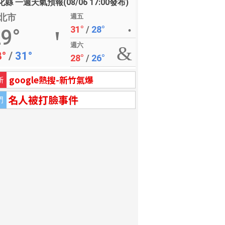
縣 一週天氣預報(08/06 17:00發布)
北市
週五
31°
/
28°
9°
週六
8°
/
31°
28°
/
26°
google熱搜-新竹氣爆
新
名人被打臉事件
門