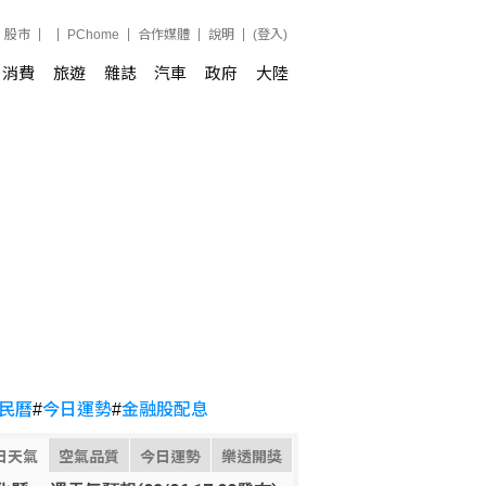
股市
PChome
合作媒體
說明
(登入)
消費
旅遊
雜誌
汽車
政府
大陸
民曆
#
今日運勢
#
金融股配息
日天氣
空氣品質
今日運勢
樂透開獎