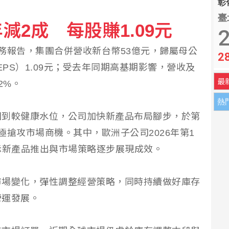
彰化
臺
減2成 每股賺1.09元
前彰化律師公會理事長陳昱瑄續押禁見
2
務報告，集團合併營收新台幣53億元，歸屬母公
2
投資英特爾獲豐厚回報
EPS）1.09元；受去年同期高基期影響，營收及
最
2%。
熱
回到較健康水位，公司加快新產品布局腳步，於第
極搶攻市場商機。其中，歐洲子公司2026年第1
示新產品推出與市場策略逐步展現成效。
市場變化，彈性調整經營策略，同時持續做好庫存
營運發展。