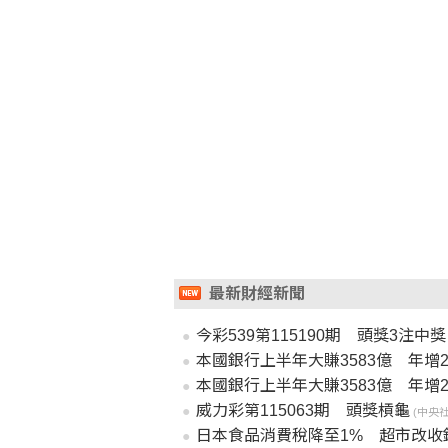
最新財經新聞
今彩539第115190期 頭獎3注中獎
本國銀行上半年大賺3583億 年增
本國銀行上半年大賺3583億 年增
威力彩第115063期 頭獎槓龜
(中央社 2
日本食品消費稅降至1% 超市改收