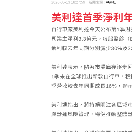
2026-05-13 18:27:59 新聞來源 :
中央社
美利達首季淨利年
設局詐騙慈濟10.6億 
自行車廠美利達今天公布第1季財
軟銀首季淨利優於預期 
司業主淨利3.3億元，每股盈餘（
獲利較去年同期分別減少30%及2
美利達表示，隨著市場庫存逐步
1季末在全球推出新款自行車，積
季營收較去年同期成長16%，顯
美利達指出，將持續關注各區域
與營運風險管理，穩健推動整體