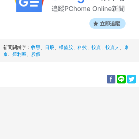
新聞關鍵字：
收黑
、
日股
、
權值股
、
科技
、
投資
、
投資人
、
東
京
、
殖利率
、
股價