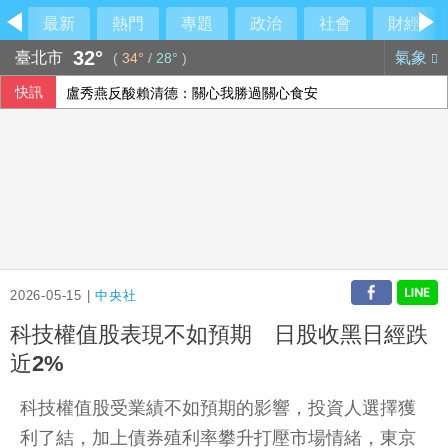
最新
熱門
專題
政治
社會
財經
32°
臺北市
氣象
(
34°
/
28°
)
快訊
盧秀燕反酸賴清德：關心我勝過關心食安
國民黨推AI發言人！「鄭小文」首亮相
李灝宇替補2打數未敲安 拚MLB台將單季最多安卡關
颱風白海豚侵襲日本沖繩3傷 各地實施交管
2026-05-15 |
中央社
科技權值股表現不如預期 日股收黑日經跌
近2%
科技權值股受業績不如預期的影響，投資人選擇獲
利了結，加上債券殖利率攀升打壓市場情緒，東京