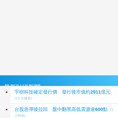
最新財經新聞
宇樹科技確定發行價 發行後市值約2911億元
(23 分鐘前)
台股急彈後拉回 盤中翻黑高低震盪逾600點
(1
小時前)