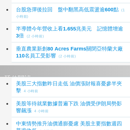
台股急彈後拉回 盤中翻黑高低震盪逾600點
(1
小時前)
半導體今年營收上看1.655兆美元 記憶體增逾
3倍
(2 小時前)
垂直農業新創80 Acres Farms關閉亞特蘭大廠
110名員工受影響
(2 小時前)
延伸閱讀
美股三大指數昨日走低 油價漲財報喜憂參半夾
擊
4 小時前
美股等待就業數據普遍下跌 油價受伊朗局勢影
響飆漲
4 小時前
中東情勢推升油價通膨憂慮 美股主要指數週四