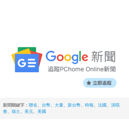
新聞關鍵字：
聯名
、
台幣
、
大量
、
新台幣
、
時報
、
法國
、
演唱
會
、
瑞士
、
美元
、
美國