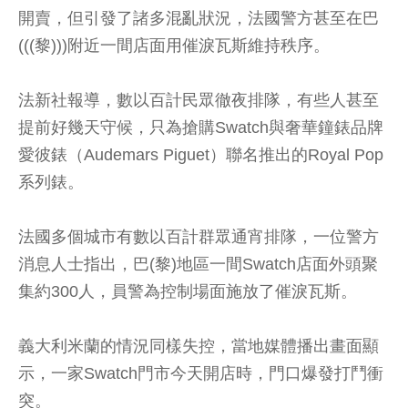
開賣，但引發了諸多混亂狀況，法國警方甚至在巴
(((黎)))附近一間店面用催淚瓦斯維持秩序。
法新社報導，數以百計民眾徹夜排隊，有些人甚至
提前好幾天守候，只為搶購Swatch與奢華鐘錶品牌
愛彼錶（Audemars Piguet）聯名推出的Royal Pop
系列錶。
法國多個城市有數以百計群眾通宵排隊，一位警方
消息人士指出，巴(黎)地區一間Swatch店面外頭聚
集約300人，員警為控制場面施放了催淚瓦斯。
義大利米蘭的情況同樣失控，當地媒體播出畫面顯
示，一家Swatch門市今天開店時，門口爆發打鬥衝
突。