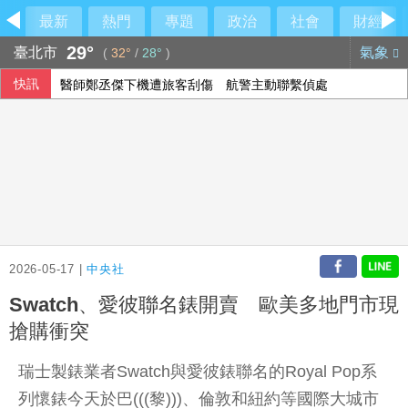
最新
熱門
專題
政治
社會
財經
29°
臺北市
氣象
(
32°
/
28°
)
快訊
醫師鄭丞傑下機遭旅客刮傷 航警主動聯繫偵處
重電四雄7月營收攀同期高峰 AIDC應用拉貨助攻
美升息預期降溫 新台幣量縮升值收32.231元
乾杯7月營收「受惠暑假旺季」
2026-05-17 |
中央社
Swatch、愛彼聯名錶開賣 歐美多地門市現
搶購衝突
瑞士製錶業者Swatch與愛彼錶聯名的Royal Pop系
列懷錶今天於巴(((黎)))、倫敦和紐約等國際大城市