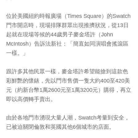
位於美國紐約時報廣場（Times Square）的Swatch
門市開店時，現場排隊群眾出現推擠狀況，從13日
起就在現場等候的44歲男子麥金塔許（John
McIntosh）告訴法新社：「簡直如同演唱會搖滾區
一樣。」
跟許多其他民眾一樣，麥金塔許希望能搶到這款色
彩鮮艷的懷錶，先以門市售價一隻大約400至420美
元（約新台幣1萬2600元至1萬3200元）購得，再立
即以高價轉手賣出。
由於各地門市湧現大量人潮，Swatch考量到安全，
已被迫關閉倫敦和英國其他6個城市的店面。