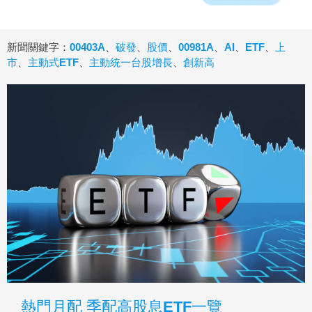
新聞關鍵字：
00403A
、
破發
、
股價
、
00981A
、
AI
、
ETF
、
上
市
、
主動式ETF
、
主動統一台股增長
、
創新高
熱門月配 季配高股息ETF一覽