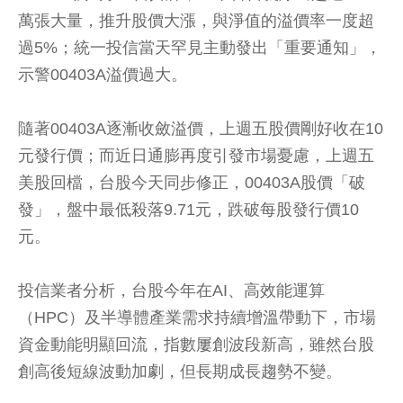
萬張大量，推升股價大漲，與淨值的溢價率一度超
過5%；統一投信當天罕見主動發出「重要通知」，
示警00403A溢價過大。
隨著00403A逐漸收斂溢價，上週五股價剛好收在10
元發行價；而近日通膨再度引發市場憂慮，上週五
美股回檔，台股今天同步修正，00403A股價「破
發」，盤中最低殺落9.71元，跌破每股發行價10
元。
投信業者分析，台股今年在AI、高效能運算
（HPC）及半導體產業需求持續增溫帶動下，市場
資金動能明顯回流，指數屢創波段新高，雖然台股
創高後短線波動加劇，但長期成長趨勢不變。