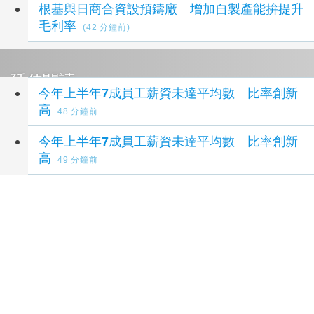
根基與日商合資設預鑄廠 增加自製產能拚提升
毛利率
(42 分鐘前)
延伸閱讀
今年上半年7成員工薪資未達平均數 比率創新
高
48 分鐘前
今年上半年7成員工薪資未達平均數 比率創新
高
49 分鐘前
美就業人數意外減Fed升息疑慮降 亞股多隨美
股收高
50 分鐘前
永豐金7月EPS自結0.3元 前7月EPS創新高
1.96元！
2 小時前
供應鏈重組發酵 南良H1轉盈、旭然營收創新高
3 小時前