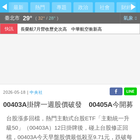
最新
熱門
專題
政治
社會
財經
29°
臺北市
氣象
(
32°
/
28°
)
快訊
長榮航7月營收歷史次高 中華航空衝新高
乾杯7月營收「受惠暑假旺季」
重電四雄7月營收攀同期高峰 AIDC應用拉貨助攻
美升息預期降溫 新台幣量縮升值收32.231元
2026-05-18 |
中央社
00403A掛牌一週股價破發 00405A今開募
台股漲多回檔，熱門主動式台股ETF「主動統一升
級50」（00403A）12日掛牌後，碰上台股修正回
檔，00403A今天早盤股價最低殺至9.71元，跌破每