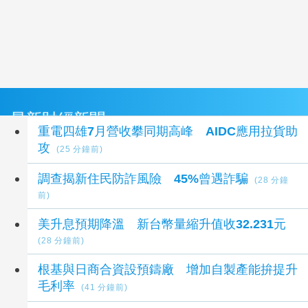
最新財經新聞
重電四雄7月營收攀同期高峰 AIDC應用拉貨助
攻
(25 分鐘前)
調查揭新住民防詐風險 45%曾遇詐騙
(28 分鐘
前)
美升息預期降溫 新台幣量縮升值收32.231元
(28 分鐘前)
根基與日商合資設預鑄廠 增加自製產能拚提升
毛利率
(41 分鐘前)