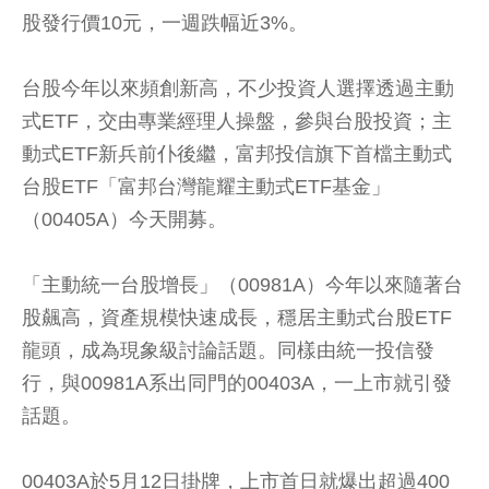
股發行價10元，一週跌幅近3%。
台股今年以來頻創新高，不少投資人選擇透過主動
式ETF，交由專業經理人操盤，參與台股投資；主
動式ETF新兵前仆後繼，富邦投信旗下首檔主動式
台股ETF「富邦台灣龍耀主動式ETF基金」
（00405A）今天開募。
「主動統一台股增長」（00981A）今年以來隨著台
股飆高，資產規模快速成長，穩居主動式台股ETF
龍頭，成為現象級討論話題。同樣由統一投信發
行，與00981A系出同門的00403A，一上市就引發
話題。
00403A於5月12日掛牌，上市首日就爆出超過400