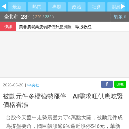
最新
熱門
專題
政治
社會
財經
28°
臺北市
氣象
(
29°
/
28°
)
快訊
美非農就業疲弱降低升息風險 歐股收紅
2026-05-20 |
中央社
被動元件多檔強勢漲停 AI需求旺供應吃緊
價格看漲
台股今天盤中走勢震盪力守4萬點大關，被動元件成
為撐盤要角，國巨飆漲逾9%逼近漲停546元，華新