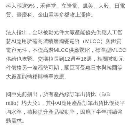
科大漲逾9%，禾伸堂、立隆電、凱美、大毅、日電
貿、臺慶科、金山電等多檔攻上漲停。
法人指出，全球被動元件大廠產能優先供應人工智
慧AI應用所需高階積層陶瓷電容（MLCC）與鉭質
電容元件，不僅高階MLCC供應緊縮，標準型MLCC
供給也吃緊、交期拉長到12週至16週，相關被動元
件價格另一波漲勢可期，國巨可受惠日本與韓國等
大廠產能轉移與轉單效應。
國巨先前指出，所有產品線訂單出貨比（B/B
ratio）均大於1，其中AI應用產品訂單出貨比優於平
均水準，積極提升產品稼動率，因應下半年持續強
勁需求。