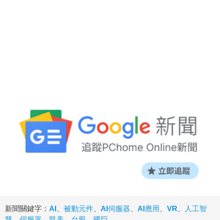
新聞關鍵字：
AI
、
被動元件
、
AI伺服器
、
AI應用
、
VR
、
人工智
慧
、
伺服器
、
凱美
、
台股
、
國巨