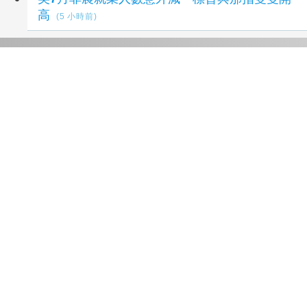
高
(5 小時前)
延伸閱讀
川湖股價大漲四成第三家萬元股 藥華藥取得藥
證漲17％
8 小時前
【台股盤後】震盪逾880點 終場失守季線收
44225點
12 小時前
台股開高走低震盪逾880點 終場失守季線收
44225點
12 小時前
台股開高走低！收跌170點守住4.4萬
13 小時前
台股終場跌170點收44225點 量縮失守季線
13
小時前