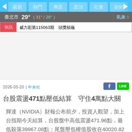
最新
熱門
專題
政治
社會
財經
29°
臺北市
氣象
(
31°
/
28°
)
快訊
威力彩第115063期 頭獎槓龜
在野質疑NCC主秘協商預算 政院：委員全出缺所致
高希均90歲辭世 夥伴王力行給員工公開信、朱立倫也發文悼
德媒：中歐開始為可能升級的貿易摩擦做準備
2026-05-20 |
中央社
台股震盪471點壓低結算 守住4萬點大關
輝達（NVIDIA）財報公布前夕，投資人觀望，加上
台指期今天結算，台股盤中高低震盪471.96點，最
低殺落39967.08點；尾盤壓低權值股收在40020.82