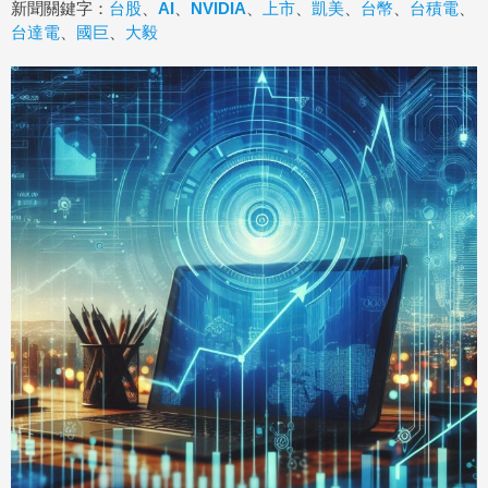
新聞關鍵字：
台股
、
AI
、
NVIDIA
、
上市
、
凱美
、
台幣
、
台積電
、
台達電
、
國巨
、
大毅