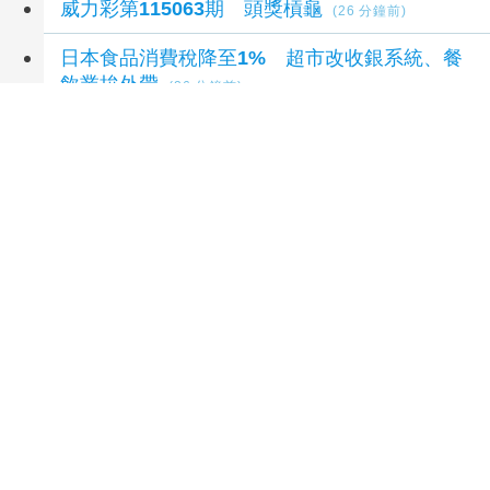
威力彩第115063期 頭獎槓龜
(26 分鐘前)
日本食品消費稅降至1% 超市改收銀系統、餐
飲業拚外帶
(26 分鐘前)
延伸閱讀
野村投信：AI產業長線發展仍值得留意
1 秒前
00881規模逾1278億元 今年規模成長77%
1 秒前
績效大洗牌 台股基金領跑 主動式ETF落後
1 秒
前
大盤回神漲4678點 台股ETF價量齊揚
1 秒前
台股收復44000點大關 「二關鍵」看AI產業長
線發展
46 分鐘前