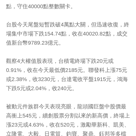
點，守住40000點整數關卡。
台股今天尾盤短暫跌破4萬點大關，但迅速收復，終
場集中市場下跌154.74點，收在40020.82點，成交
值新台幣9789.23億元。
觀察4大權值股表現，台積電終場下跌20元或
0.91%，收在今天最低價2185元。聯發科上漲75元
或2.38%，收3230元，台達電收平盤1915元，鴻海
下跌5元或2.04%，收240元。
被動元件族群今天表現亮眼，龍頭國巨盤中股價最
高衝上545元，續創股票分割以來的新高價，終場上
漲23元或4.63%，收在520元，激勵華新科、凱美、
立隆電、大毅、日電貿、鈞寶、聚鼎、鈺邦等多檔