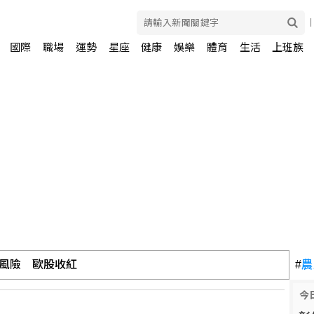
國際
職場
運勢
星座
健康
娛樂
體育
生活
上班族
風險 歐股收紅
#
農
今