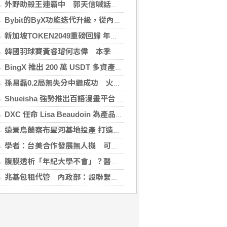
外野助殺王連霸中 郭天信喊話挑戰生涯百助殺
Bybit的ByX功能迭代升級，從內容平台全面進化為社交交易樞紐，新增多項特色功能
新加坡TOKEN2049重磅回歸 年度行業頂級盛會再度啟幕
韓國羽球賽黃睿璿何志偉 本季首闖超級賽男雙8強
BingX 推出 200 萬 USDT 多資產交易活動，聚焦當前最受關注的市場趨勢
孫易磊0.2局無失分中繼成功 火腿擊敗軟銀
Shueisha 強勢推出百語漫畫平台 MANGA MILLION 大舉進軍全球市場
DXC 任命 Lisa Beaudoin 為產品總監，以加速產品導向型增長
遠景烏蘭察布星河基地投產 打造吉瓦級AI基礎設施新模式
學者：台美合作發展無人機 可降對中依賴強化嚇阻
腹膜透析「年紀大學不會」？醫：年齡並非限制 評估還要看3面向
兆基包租代管 內政部：設聯繫諮詢窗口統一受理