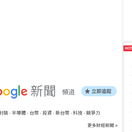
HO
封裝
半導體
台幣
投資
新台幣
科技
競爭力
、
、
、
、
、
、
更多財經新聞 »