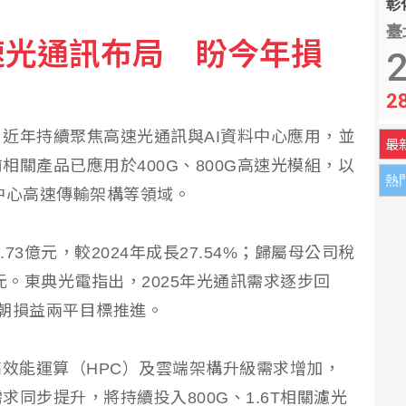
彰化
臺
速光通訊布局 盼今年損
2
2
近年持續聚焦高速光通訊與AI資料中心應用，並
最
關產品已應用於400G、800G高速光模組，以
熱
中心高速傳輸架構等領域。
73億元，較2024年成長27.54%；歸屬母公司稅
7元。東典光電指出，2025年光通訊需求逐步回
朝損益兩平目標推進。
高效能運算（HPC）及雲端架構升級需求增加，
同步提升，將持續投入800G、1.6T相關濾光