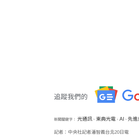
光通訊
東典光電
AI
先進
新聞關鍵字：
、
、
、
記者：中央社記者潘智義台北20日電