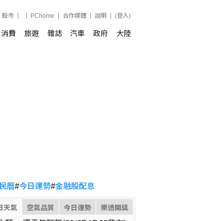
股市
PChome
合作媒體
說明
(登入)
消費
旅遊
雜誌
汽車
政府
大陸
民曆
#
今日運勢
#
金融股配息
日天氣
空氣品質
今日運勢
樂透開獎