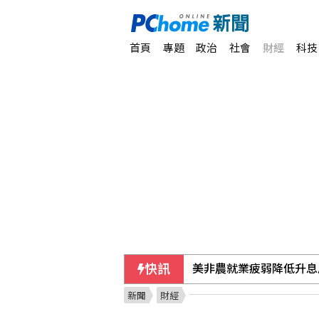
首頁
專題
政治
社會
財經
科技
快訊
美非農就業疲弱降低升息
新聞
財經