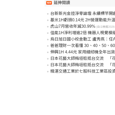
延伸閱讀
台新新光金控淨零論壇 永續標竿開
基米1H虧損0.14元 2H營運動能升
虎山7月營收年減30.99%
(自立晚報2026-08
佳能1H淨利增逾2倍 機器人視覺模
烏日旭日國小校舍動工 盧秀燕：任
爸爸理財一次看懂 30、40、50、6
伸興1H 4.44元 家用縫紉機全年出
日本花藝大師梅垣稔抵台交流 「花
日本花藝大師梅垣稔抵台交流 「花
精湛交通工業於七股科技工業區投資5