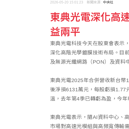
2026-05-20 15:01:23 新聞來源 :
中央社
東典光電深化高
益兩平
東典光電科技今天在股東會表示，
深化高階光學鍍膜技術布局。目前相
及無源光纖網路（PON）及資料
東典光電2025年合併營收新台幣1.
後淨損6131萬元，每股虧損1.7
溫，去年第4季已轉虧為盈，今年
東典光電表示，隨AI資料中心、
市場對高速光模組與高頻寬傳輸需求