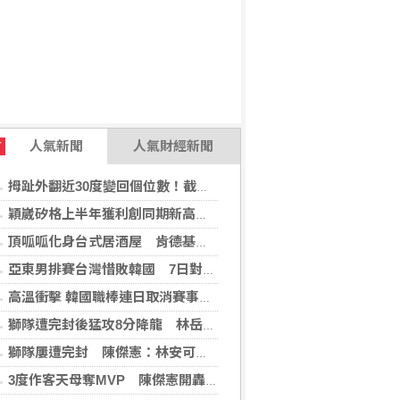
人氣新聞
人氣財經新聞
T
拇趾外翻近30度變回個位數！截骨矯正助重返登山活動
穎崴矽格上半年獲利創同期新高 AI先進製程需求帶動
頂呱呱化身台式居酒屋 肯德基聯名EVA攻漫迷
亞東男排賽台灣惜敗韓國 7日對戰日本拚4強
高溫衝擊 韓國職棒連日取消賽事、11日起晚間7時開打
獅隊遭完封後猛攻8分降龍 林岳平：總是要發揮
獅隊屢遭完封 陳傑憲：林安可這種天才也願改變
3度作客天母奪MVP 陳傑憲開轟擊退雙殺心魔