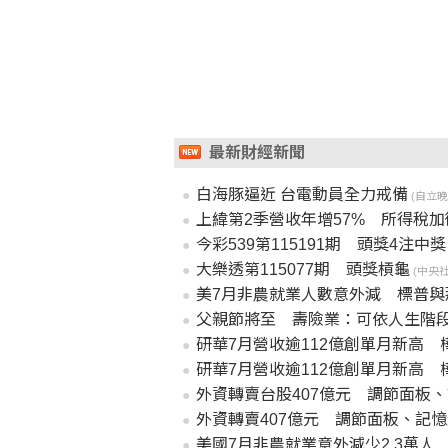
最新財經新聞
白海豚逼近 台電動員全力戒備
(自立晚報 
上緯第2季營收年增57% 所得稅
今彩539第115191期 頭獎4注中獎
大樂透第115077期 頭獎槓龜
(中央社 2
美7月非農就業人數意外減 標普與
父親節將至 壽險業：可依人生階
研華7月營收逾112億創單月新高 
研華7月營收逾112億創單月新高 
外資轉賣台股407億元 調節面板、
外資轉賣407億元 調節面板、記憶
美國7月非農就業意外減少2.3萬人 