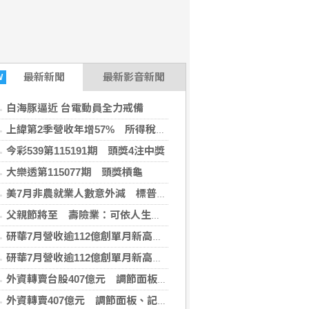
最新
新聞
最新影音新聞
W
白海豚逼近 台電動員全力戒備
上緯第2季營收年增57% 所得稅加徵衝擊短期獲利
今彩539第115191期 頭獎4注中獎
大樂透第115077期 頭獎槓龜
美7月非農就業人數意外減 標普與那指雙雙開高
父親節將至 壽險業：可依人生階段、特定疾病做補強
研華7月營收逾112億創單月新高 樺漢164億登同期高
研華7月營收逾112億創單月新高 樺漢164億登同期高
外資轉賣台股407億元 調節面板、記憶體與主動式ETF
外資轉賣407億元 調節面板、記憶體與主動式ETF