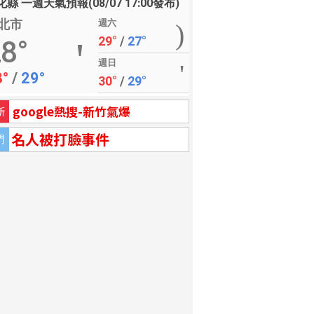
縣 一週天氣預報(08/07 17:00發布)
北市
週六
29°
/
27°
8°
週日
8°
/
29°
30°
/
29°
google熱搜-新竹氣爆
新
名人被打臉事件
門