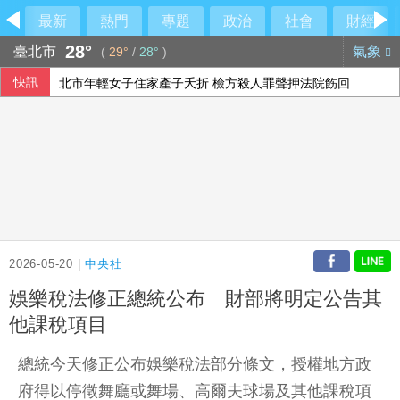
最新
熱門
專題
政治
社會
財經
28°
臺北市
氣象
(
29°
/
28°
)
快訊
北市年輕女子住家產子夭折 檢方殺人罪聲押法院飭回
蔣萬安堅稱政府擋疫苗 沈伯洋：不好好說明反而造更多的謠
日本擬引進AI強化網攻防禦 自衛隊最快明年導入防護軟體
全台連抗議長崎原爆典禮矮化台灣 質疑中國施壓
2026-05-20 |
中央社
娛樂稅法修正總統公布 財部將明定公告其
他課稅項目
總統今天修正公布娛樂稅法部分條文，授權地方政
府得以停徵舞廳或舞場、高爾夫球場及其他課稅項