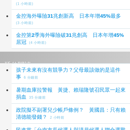
(1 小時前)
金控海外曝險31兆創新高 日本年增45%最多
(3 小時前)
金控第2季海外曝險破31兆創高 日本年增45%
居冠
(4 小時前)
延伸閱讀
孩子未來有沒有競爭力？父母最該做的是這件
事
6 分鐘前
暑期血庫拉警報 黃捷、賴瑞隆號召民眾一起來
捐血
35 分鐘前
政院擬不副署兒少帳戶條例？ 黃國昌：只有賴
清德能發錢？
2 小時前
民進黨「台南市長候選人與議員候選人聯合選戰