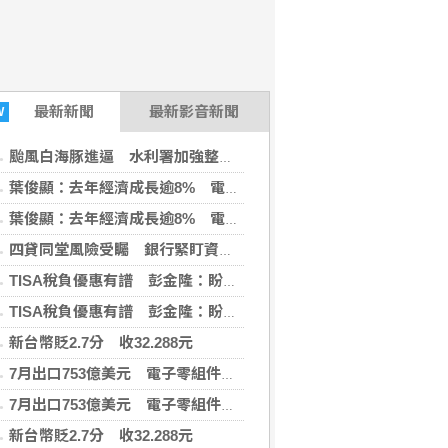
最新
新聞
最新影音新聞
W
颱風白海豚進逼 水利署加強整備嚴防二次災害
葉俊顯：去年經濟成長逾8% 電力排放係數仍下降
葉俊顯：去年經濟成長逾8% 電力排放係數仍下降
四貸同堂風險受矚 銀行緊盯資金用途強化風控
TISA稅負優惠有譜 彭金隆：盼很快宣布好消息
TISA稅負優惠有譜 彭金隆：盼很快宣布好消息
新台幣貶2.7分 收32.288元
7月出口753億美元 電子零組件出口創單月新高
7月出口753億美元 電子零組件出口創單月新高
新台幣貶2.7分 收32.288元