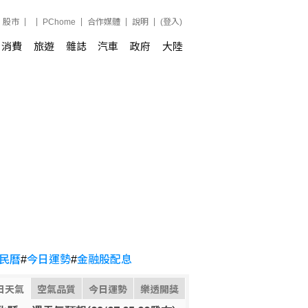
股市
PChome
合作媒體
說明
(登入)
消費
旅遊
雜誌
汽車
政府
大陸
民曆
#
今日運勢
#
金融股配息
日天氣
空氣品質
今日運勢
樂透開獎