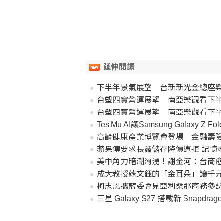
延伸閱讀
下半年景氣展望 台新新光金總座
台塑四寶營運展望 南亞樂觀看下
台塑四寶營運展望 南亞樂觀看下
TestMu AI讓Samsung Galaxy Z Fol
高齡健康產業博覽會登場 金融壽
蘋果傳要求長鑫儲存降價遭拒 記憶
美中角力暗潮洶湧！謝金河：台商
成大教授蘇文鈺的「金耳朵」讓千
柯志恩攜藍委會見亞利桑那商務參
三星 Galaxy S27 搭載新 Snapd