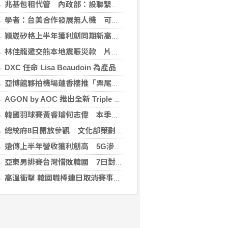
兆基包租代管 內政部：設聯繫諮詢窗口統一受理
學者：台美合作發展無人機 可降對中依賴強化嚇阻
穎崴矽格上半年獲利創同期新高 AI先進製程需求帶動
林佳龍遞交熊本地震賑災款 片山和之：患難見真情
DXC 任命 Lisa Beaudoin 為產品總監，以加速產品導向型增長
亞博館夥拍機場蓮香樓推「票尾優惠」
AGON by AOC 推出全新 Triple Refresh Rate 電競顯示器
韓國羽球賽黃睿璿何志偉 本季首闖超級賽男雙8強
總統府8日開放參觀 文化部策劃科幻漫畫特展
遠傳上半年營收獲利創高 5G滲透率居電信業之冠
亞東男排賽台灣惜敗韓國 7日對戰日本拚4強
高溫衝擊 韓國職棒連日取消賽事、11日起晚間7時開打