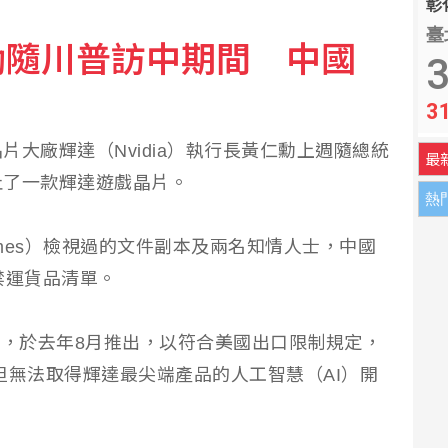
彰化
臺
勳隨川普訪中期間 中國
樂觀看下半年更上層樓
3
3
嗆石崇良貴人多忘事
大廠輝達（Nvidia）執行長黃仁勳上週隨總統
最
止了一款輝達遊戲晶片。
熱
 Times）檢視過的文件副本及兩名知情人士，中國
禁運貨品清單。
 V2，於去年8月推出，以符合美國出口限制規定，
但無法取得輝達最尖端產品的人工智慧（AI）開