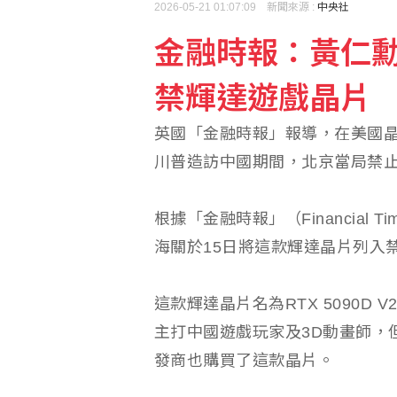
2026-05-21 01:07:09 新聞來源 :
中央社
金融時報：黃仁
台塑四寶營運展望 南亞
禁輝達遊戲晶片
資料早就上網了！中市府
英國「金融時報」報導，在美國晶片
川普造訪中國期間，北京當局禁
根據「金融時報」（Financial
海關於15日將這款輝達晶片列入
這款輝達晶片名為RTX 5090D
主打中國遊戲玩家及3D動畫師，
發商也購買了這款晶片。