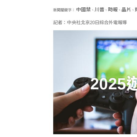
中國禁
川普
時報
晶片
新聞關鍵字：
、
、
、
、
記者：中央社北京20日綜合外電報導
202