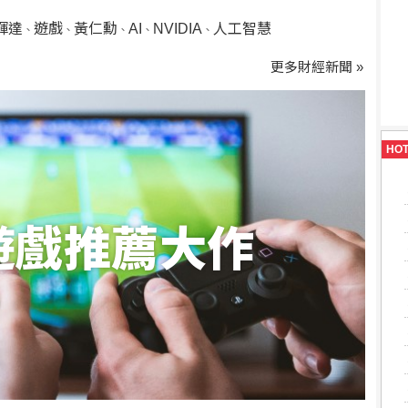
輝達
遊戲
黃仁勳
AI
NVIDIA
人工智慧
、
、
、
、
、
更多財經新聞 »
HO
5遊戲推薦大作