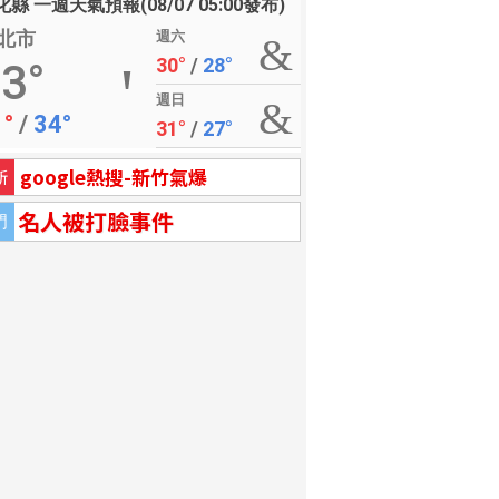
縣 一週天氣預報(08/07 05:00發布)
北市
週六
30°
/
28°
3°
週日
1°
/
34°
31°
/
27°
google熱搜-新竹氣爆
新
名人被打臉事件
門