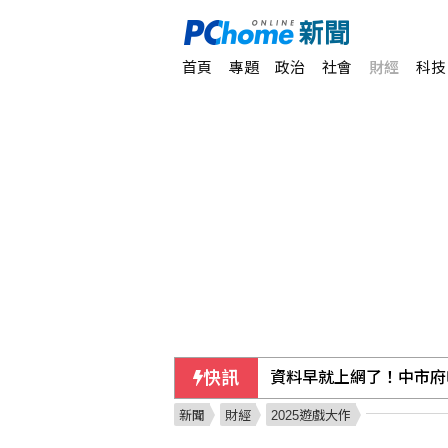
首頁
專題
政治
社會
財經
科技
快訊
香港記協改選 保安局長
新聞
財經
2025遊戲大作
綠指鄭習會後中共侵擾升