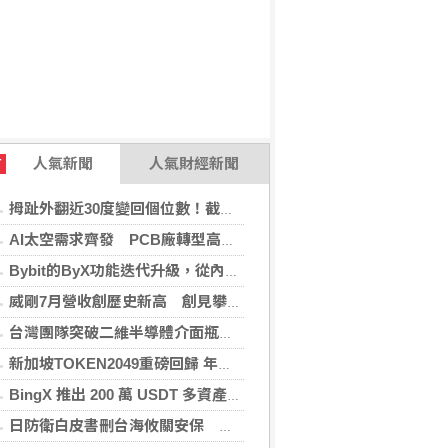
人氣新聞
人氣財經新聞
T
拇趾外翻近30度變回個位數！截骨矯正助重返登山活動
AI太空需求齊發 PCB廠轉型高階產品迎收成
Bybit的ByX功能迭代升級，從內容平台全面進化為社交交易樞紐，新增多項特色功能
威剛7月營收創歷史新高 創見攀同期高點
台灣團隊突破二維半導體介面瓶頸 成果登國際頂尖期刊
新加坡TOKEN2049重磅回歸 年度行業頂級盛會再度啟幕
BingX 推出 200 萬 USDT 多資產交易活動，聚焦當前最受關注的市場趨勢
日防衛白皮書刪台海攸關安保 學者：未淡化中國威脅論述