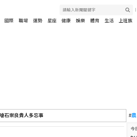
國際
職場
運勢
星座
健康
娛樂
體育
生活
上班族
聲稱不可勾結外國勢力
#
農
今
高 藍：鄭麗文開創和平新局