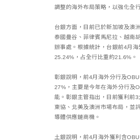
調整的海外布局策略，以強化全
台銀方面，目前已於新加坡及澳洲
泰國曼谷、菲律賓馬尼拉、越南胡
辦事處。根據統計，台銀前4月海
25.24%，占全行比重約21.6%。
彰銀說明，前4月海外分行及OB
27%，主要是今年在海外分行及
能。彰銀主管指出，目前獲利前3
東協、北美及澳洲市場布局，並
導體供應鏈商機。
土銀說明，前4月海外獲利含OBU