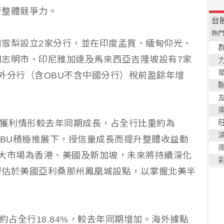
行整體競爭力。
雪梨設立2家分行，並在印度孟買、緬甸仰光、
志明市、印尼雅加達及馬來西亞吉隆坡設有7家
外分行（含OBU不含中國分行）稅前盈餘年增
U獲利情形較去年同期成長，占全行比重約為
OBU積極推展下，授信量成長而提升整體收益動
大市場為香港、美國及新加坡，未來將持續深化
評估於美國亞利桑那州鳳凰城設點，以掌握北美半
約占全行18.84%，較去年同期增加。海外據點