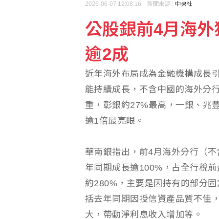
2026-06-07 12:08:16 新聞來源 :
中央社
公股銀前4月海外
賴總統盼深化台日安全韌
逾2成
台股7月去槓桿 有交易戶
近年海外布局成為金融機構成長引
能持續成長，不含中國的海外分行
重，彰銀約27%最高，一銀、兆
逾1倍最亮眼。
華南銀指出，前4月海外分行（不
年同期成長逾100%，占全行稅前
約280%，主要是因持有的部分
括去年同期因授信資產品質不佳
大，帶動淨利息收入增加等。