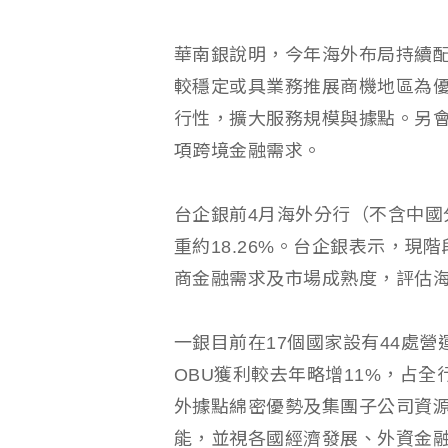
華南銀說明，今年海外布局持續
較穩定或具業務推展商機地區為
行性，擴大服務規模與據點。另會
項跨境金融需求。
台企銀前4月海外分行（不含中國
重約18.26%。台企銀表示，
商金融需求及市場成熟度，評估
一銀目前在17個國家設有44處
OBU獲利較去年略增11%，占
外據點綿密優勢及集團子公司資
能，並視各國經濟發展、外資金