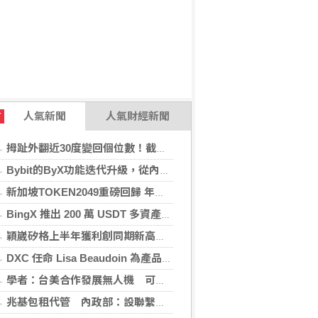
人氣新聞
人氣財經新聞
T
拇趾外翻近30度變回個位數！截骨矯正助重返登山活動
Bybit的ByX功能迭代升級，從內容平台全面進化為社交交易樞紐，新增多項特色功能
新加坡TOKEN2049重磅回歸 年度行業頂級盛會再度啟幕
BingX 推出 200 萬 USDT 多資產交易活動，聚焦當前最受關注的市場趨勢
穎崴矽格上半年獲利創同期新高 AI先進製程需求帶動
DXC 任命 Lisa Beaudoin 為產品總監，以加速產品導向型增長
學者：台美合作發展無人機 可降對中依賴強化嚇阻
兆基包租代管 內政部：設聯繫諮詢窗口統一受理