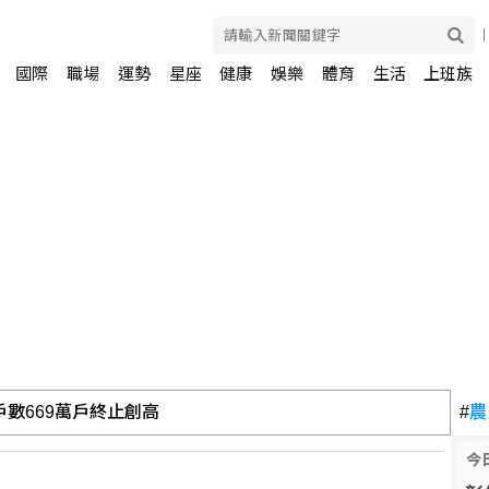
國際
職場
運勢
星座
健康
娛樂
體育
生活
上班族
罪 新竹地檢提上訴
#
農
今
：讓陳時中再輸一次