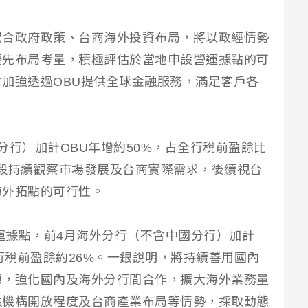
配合政府政策、台商海外投資布局，將以政經情勢
優先布局考量，積極評估於當地申設營運據點的可
加強透過OBU提供全球金融服務，滿足客戶各
分行）加計OBU年增約50%，占全行稅前盈餘比
現階段持續觀察市場發展及台商實際需求，後續視台
海外拓點的可行性。
營運據點，前4月海外分行（不含中國分行）加計
全行稅前盈餘約26%。一銀說明，將持續善用國內
源，強化國內及海外分行間合作，擴大海外業務量
融機構開放程度及台商產業布局等情勢，採取動態