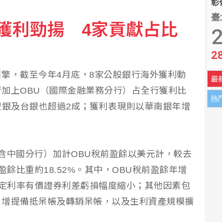
彰化
臺
獲利勁揚 4家貢獻占比
性合作 實現自由開放印太
2
2
數669萬戶終止創高
擎，截至今年4月底，8家公股銀行海外獲利動
最
加上OBU（國際金融業務分行）占全行獲利比
熱
豐銀及台銀也超過2成；獲利表現則以華南銀年增
含中國分行）加計OBU稅前盈餘以美元計，較去
盈餘比重約18.52%。其中，OBU稅前盈餘年增
固定利率有價證券利差虧損幅度縮小；其他因素包
，增提備抵呆帳及轉銷呆帳，以及生利資產規模擴