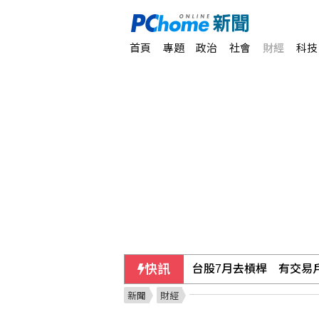
首頁
專題
政治
社會
財經
科技
快訊
竹北天坑案楊文科一審無
新聞
財經
議員獻策「換掉沈伯洋」