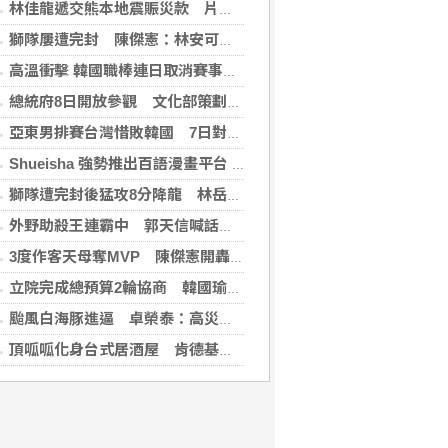
林佳龍遞交熊本地震賑災款 片山和之：患難見真情
獅隊屢遭完封 陳傑憲：林安可這種天才也願改變
高溫衝擊 韓國職棒連日取消賽事、11日起晚間7時開打
總統府8日開放參觀 文化部策劃科幻漫畫特展
亞東男排賽台灣惜敗韓國 7日對戰日本拚4強
Shueisha 強勢推出百語漫畫平台 MANGA MILLION 大舉進軍全球市場
獅隊遭完封後猛攻8分降龍 林岳平：總是要發揮
外野助殺王連霸中 郭天信喊話挑戰生涯百助殺
3度作客天母奪MVP 陳傑憲開轟擊退雙殺心魔
立院完成總預算2輪協商 韓國瑜：下週進行後續處理
颱風白海豚進逼 卓榮泰：高災害潛勢區加強預防性整備
頂呱呱化身台式居酒屋 肯德基聯名EVA攻漫迷