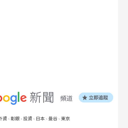
外資
彰銀
投資
日本
曼谷
東京
、
、
、
、
、