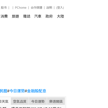
股市
PChome
合作媒體
說明
(登入)
消費
旅遊
雜誌
汽車
政府
大陸
民曆
#
今日運勢
#
金融股配息
日天氣
空氣品質
今日運勢
樂透開獎