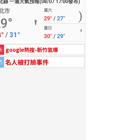
縣 一週天氣預報(08/07 17:00發布)
北市
週六
29°
/
27°
9°
週日
8°
/
31°
30°
/
29°
google熱搜-新竹氣爆
新
名人被打臉事件
門