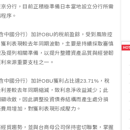
東京分行，目前正積極準備日本當地設立分行所需
請程序。
含中國分行）加計OBU的稅前盈餘，受到風險控
，獲利表現較去年同期波動，主要是持續採取審慎
HO
理及提列相關準備，以提升整體資產品質與經營韌
獲利來源重要支柱之一。
中國分行）加計OBU獲利占比達23.71%，稅
後利差較去年同期縮減，致利息淨收益減少；此
明顯收斂，因此調整投資債券結構而產生處分損
帳費用增加，對獲利表現形成壓力。
際經貿趨勢，並與台商母公司保持密切聯繫，掌握