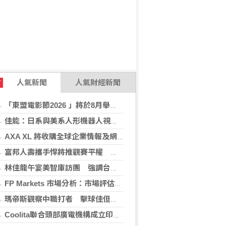
人氣新聞
人氣財經新聞
T
「東盟電影節2026 」將於8月舉行 歷來最大規模 以電影連繫文化交流
佳能：日系與美系人形機器人視覺模組 下半年出貨
AXA XL 將收購全球企業情報及網絡安全顧問公司 S-RM
富邦人壽攜手悍將推觀賽平權 邀身障、親子看球
林佳龍午宴美智庫訪團 強調台灣是不可或缺夥伴
FP Markets 市場分析：市場評估下一步走勢，日圓再臨十字路口
瑪帝斯觀察中職打者 擊球佳但長打少「閃掉就好」
Coolita聯合頭部廣電機構成立印尼首個FAST媒體聯盟