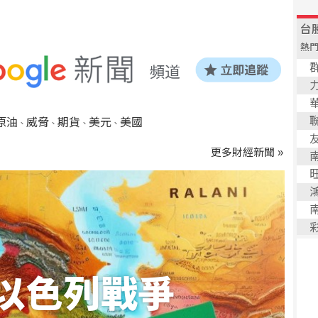
原油
威脅
期貨
美元
美國
、
、
、
、
更多財經新聞 »
以色列戰爭