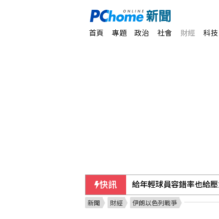
首頁
專題
政治
社會
財經
科技
快訊
給年輕球員容錯率也給壓
新聞
財經
伊朗以色列戰爭
馬拉度納「上帝之手」足