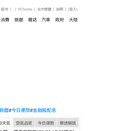
股市
PChome
合作媒體
說明
(登入)
消費
旅遊
雜誌
汽車
政府
大陸
民曆
#
今日運勢
#
金融股配息
日天氣
空氣品質
今日運勢
樂透開獎