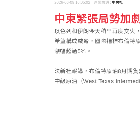
2026-06-08 16:05:02 新聞來源 :
中央社
中東緊張局勢加劇
美參院50票對49票通
以色列和伊朗今天稍早再度交火
年輕人周末補眠！研究：
希望構成威脅，國際指標布倫特原油（
漲幅超過5%。
法新社報導，布倫特原油8月期貨盤
中級原油（West Texas Interme