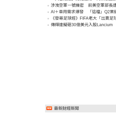
涉洩空軍一號機密 前美空軍部長
AI＋車用需求爆發 「這檔」Q2業
《發哥足球經》FIFA老大「出賣
傳輝達擬砸30億美元入股Lanciu
最新財經新聞