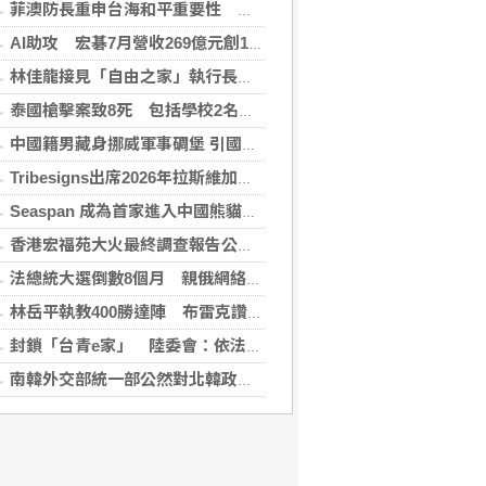
菲澳防長重申台海和平重要性 林佳龍表達肯定
AI助攻 宏碁7月營收269億元創13年同期新高
林佳龍接見「自由之家」執行長 盼台成印太INGO樞紐
泰國槍擊案致8死 包括學校2名教師3名職員
中國籍男藏身挪威軍事碉堡 引國安疑慮遭驅逐
Tribesigns出席2026年拉斯維加斯家具展，擴大與美國領先家居零售商的合作
Seaspan 成為首家進入中國熊貓債券市場的國際船東及營運商
香港宏福苑大火最終調查報告公布 菸頭引燃施工雜物
法總統大選倒數8個月 親俄網絡針對3名參選人造謠
林岳平執教400勝達陣 布雷克讚獲球員愛戴
封鎖「台青e家」 陸委會：依法封鎖違法網站
南韓外交部統一部公然對北韓政策意見相左 暴露內部歧見