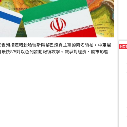
以色列接連暗殺哈瑪斯與黎巴嫩真主黨的兩名領袖，中東局
HO
最快8/5對以色列發動報復攻擊。戰爭對經濟、股市影響