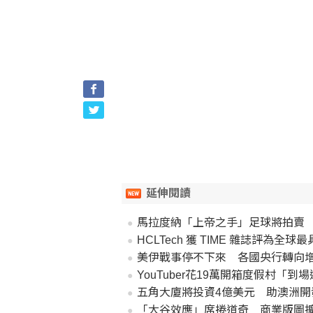
延伸閱讀
馬拉度納「上帝之手」足球將拍賣 
HCLTech 獲 TIME 雜誌評為
美伊戰事停不下來 各國央行轉向
YouTuber花19萬開箱度假村「
五角大廈將投資4億美元 助澳洲開
「大谷效應」席捲道奇 商業版圖擴