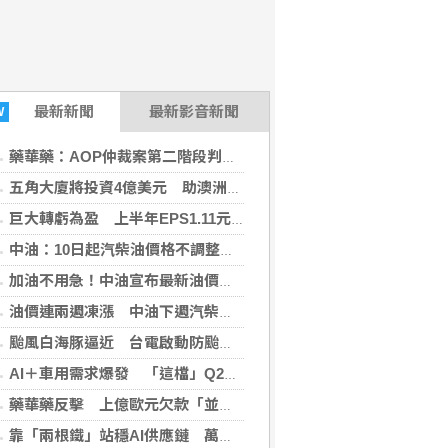
最新
新聞
最新影音新聞
W
藥華藥：AOP仲裁案第二階段判斷出爐 財務無重大影響
五角大廈將投資4億美元 助澳洲開發稀土礦物
巨大轉虧為盈 上半年EPS1.11元H2審慎樂觀
中油：10日起汽柴油價格不調整 95無鉛維持32元
加油不用急！中油宣布最新油價 下周汽、柴油「凍漲」
油價連兩週凍漲 中油下週汽柴油價格不調整
颱風白海豚逼近 台電啟動防颱整備
AI＋車用需求爆發 「這檔」Q2業績亮眼股價狂飆8%
藥華藥反擊 上億歐元欠款「並非仲裁裁定」
靠「兩根鐵」站穩AI供應鏈 萬金股7日飆漲停