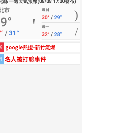
縣 一週天氣預報(08/08 17:00發布)
北市
週日
30°
/
29°
9°
週一
7°
/
31°
32°
/
28°
google熱搜-新竹氣爆
新
名人被打臉事件
門