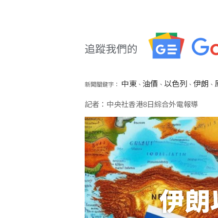
中東
油價
以色列
伊朗
新聞關鍵字：
、
、
、
、
記者：中央社香港8日綜合外電報導
伊朗