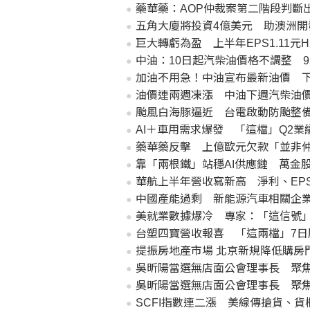
藥華藥：AOP仲裁案第二階段判斷
五角大廈將投資4億美元 助澳洲開
巨大轉虧為盈 上半年EPS1.11元
中油：10日起汽柴油價格不調整 9
加油不用急！中油宣布最新油價 
油價連兩週凍漲 中油下週汽柴油
颱風白海豚逼近 台電啟動防颱整
AI＋車用需求爆發 「這檔」Q2業
藥華藥反擊 上億歐元欠款「並非
靠「兩根鐵」站穩AI供應鏈 萬金
華航上半年營收寫新高 淨利、EP
中國產能過剩 新能源汽車相關企業
美就業數據爆冷 專家：「這信號」
台塑四寶營收報喜 「這兩檔」7日
提振房地產市場 北京新規降低購房
吳昕陽當選無店面公會理事長 聚焦
吳昕陽當選無店面公會理事長 聚焦
SCFI指數連二漲 美線傳搶貨、