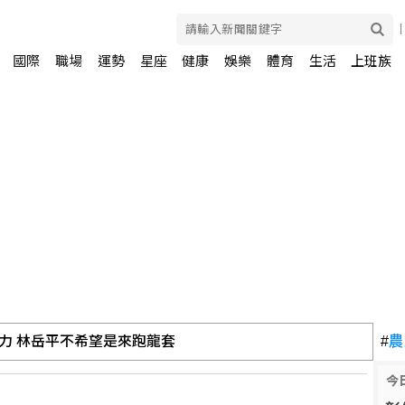
國際
職場
運勢
星座
健康
娛樂
體育
生活
上班族
力 林岳平不希望是來跑龍套
#
農
今
球將拍賣 估計成交價達3.2億