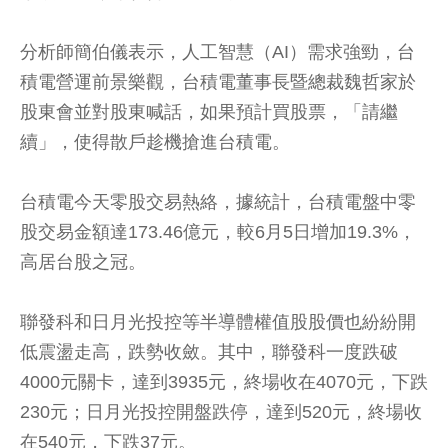
分析師簡伯儀表示，人工智慧（AI）需求強勁，台
積電營運前景樂觀，台積電董事長暨總裁魏哲家於
股東會並對股東喊話，如果預計買股票，「請繼
續」，使得散戶趁機搶進台積電。
台積電今天零股交易熱絡，據統計，台積電盤中零
股交易金額達173.46億元，較6月5日增加19.3%，
高居台股之冠。
聯發科和日月光投控等半導體權值股股價也紛紛開
低震盪走高，跌勢收斂。其中，聯發科一度跌破
4000元關卡，達到3935元，終場收在4070元，下跌
230元；日月光投控開盤跌停，達到520元，終場收
在540元，下跌37元。