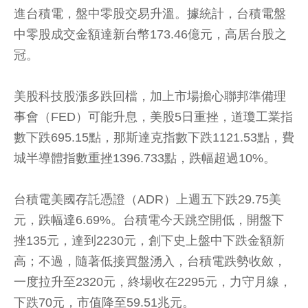
進台積電，盤中零股交易升溫。據統計，台積電盤
中零股成交金額達新台幣173.46億元，高居台股之
冠。
美股科技股漲多跌回檔，加上市場擔心聯邦準備理
事會（FED）可能升息，美股5日重挫，道瓊工業指
數下跌695.15點，那斯達克指數下跌1121.53點，費
城半導體指數重挫1396.733點，跌幅超過10%。
台積電美國存託憑證（ADR）上週五下跌29.75美
元，跌幅達6.69%。台積電今天跳空開低，開盤下
挫135元，達到2230元，創下史上盤中下跌金額新
高；不過，隨著低接買盤湧入，台積電跌勢收斂，
一度拉升至2320元，終場收在2295元，力守月線，
下跌70元，市值降至59.51兆元。