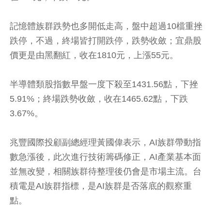
記憶體族群跌勢也多開低走高，盤中超過10檔重挫
跌停，不過，終場皆打開跌停，跌勢收斂；宜鼎股
價更是由黑翻紅，收在1810元，上漲55元。
半導體類股指數早盤一度下殺至1431.56點，下挫
5.91%；終場跌勢收斂，收在1465.62點，下跌
3.67%。
兆豐國際投顧副總經理黃國偉表示，AI族群帶動指
數急漲後，此次進行技術籌碼修正，AI產業基本面
並無改變，相關族群待整理後仍會是市場主流。台
積電是AI族群指標，是AI族群是否落底的觀察重
點。