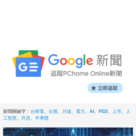
新聞關鍵字：
台積電
、
台股
、
月線
、
電力
、
AI
、
FED
、
上市
、
人
工智慧
、
升息
、
半導體