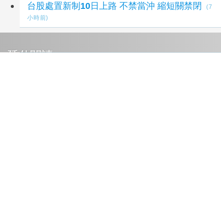
台股處置新制10日上路 不禁當沖 縮短關禁閉
(7
小時前)
延伸閱讀
台指期夜盤突破45000點 本週聚焦鴻海法說會
大立光除息
30 分鐘前
台指期夜盤突破45000點 本週聚焦鴻海法說
會、大立光除息
31 分鐘前
歸仁釋迦甜蜜上市！吃釋迦騎鐵馬果園採果一次
滿足
11 小時前
甜蜜上市！黃偉哲力推歸仁大目釋迦，邀全民體
驗採果樂兼做公益
13 小時前
adidas珍珠奶茶城市限定系列趣味登場！大玩
經典手搖元素 開啟台味日常穿搭靈感
14 小時前