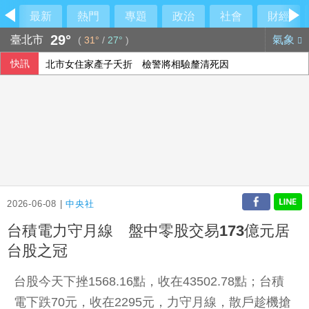
最新
熱門
專題
政治
社會
財經
29°
臺北市
氣象
(
31°
/
27°
)
快訊
北市女住家產子夭折 檢警將相驗釐清死因
傳遭逮捕後 中國前財長樓繼偉出席論壇
台指期夜盤突破45000點 本週聚焦鴻海法說會大立光除息
美參院推進加密貨幣法案 盼9月全院表決
2026-06-08 |
中央社
台積電力守月線 盤中零股交易173億元居
台股之冠
台股今天下挫1568.16點，收在43502.78點；台積
電下跌70元，收在2295元，力守月線，散戶趁機搶