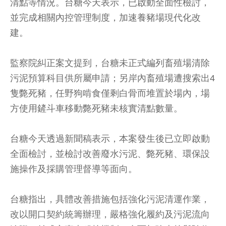
清點等情況。台糖今天表示，已啟動全面性檢討，
並完成相關內控管理制度，加速養豬場現代化改
建。
監察院糾正案文提到，台糖未正式編列畜殖場清除
污泥預算科目供所屬申請；另岸內畜殖場遭搜索出4
隻斃死豬，任野狗啃食僅剩白骨而堆置於場內，場
方使用鏟斗車移動斃死豬未核實清點數量。
台糖今天透過新聞稿表示，本案發生後已立即啟動
全面檢討，並檢討改善廢水污泥、斃死豬、環保設
施操作及採購管理督導等面向。
台糖指出，具體改善措施包括強化污泥清運作業，
改以開口契約統籌辦理，嚴格強化履約及污泥流向