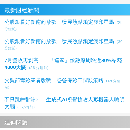
最新財經新聞
公股銀看好新南向放款 發展熱點鎖定澳印星馬
(29
分鐘前)
公股銀看好新南向放款 發展熱點鎖定澳印星馬
(30
分鐘前)
7月營收再創高！ 「這家」散熱廠周漲近30%站穩
4000大關
(36 分鐘前)
父親節壽險業者教戰 爸爸保險三階段策略
(49 分鐘
前)
不只跳舞翻筋斗 生成式AI視覺搶攻人形機器人聰明
大腦
(1 小時前)
延伸閱讀