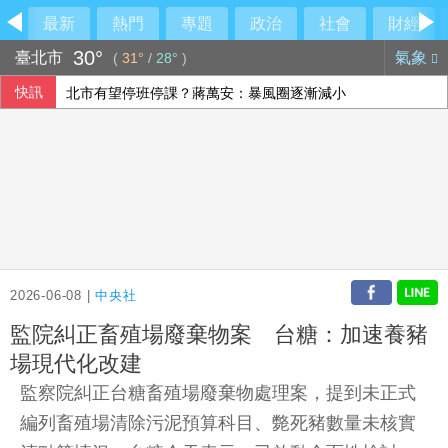
最新
熱門
專題
政治
社會
財經
30°
臺北市
氣象
(
31°
/
28°
)
快訊
北市有望停班停課？蔣萬安：暴風圈逐漸減小
父親節逢漢光演習 賴總統向國軍官兵及家人致敬
父親節壽險業者教戰 爸爸保險三階段策略
美伊戰火下沙土巴3國簽防禦協定 背後意涵一次看
2026-06-08 |
中央社
監院糾正畜殖場廢棄物案 台糖：加速養豬
場現代化改建
監察院糾正台糖畜殖場廢棄物處理案，提到未正式
編列畜殖場清除污泥預算科目、斃死豬數量未核實