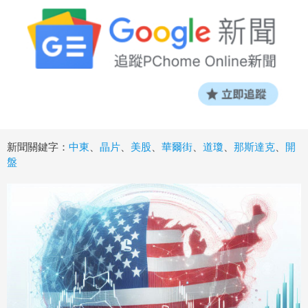
新聞關鍵字：
中東
、
晶片
、
美股
、
華爾街
、
道瓊
、
那斯達克
、
開
盤