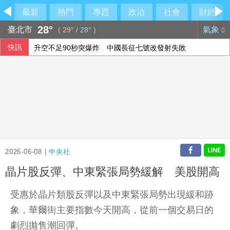
最新
熱門
專題
政治
社會
財經
28°
臺北市
氣象
(
29°
/
28°
)
快訊
升空不足90秒突爆炸 中國長征七號改發射失敗
哥倫比亞7.4強震增至111死 美洲多國允諾伸援
2026-06-08 |
中央社
晶片股反彈、中東緊張局勢緩解 美股開高
受惠於晶片類股反彈以及中東緊張局勢出現緩和跡
象，華爾街主要指數今天開高，從前一個交易日的
劇烈拋售潮回彈。