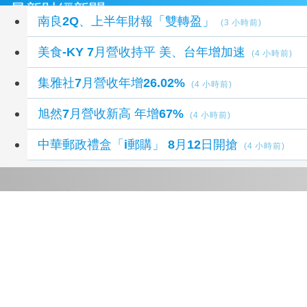
最新財經新聞
南良2Q、上半年財報「雙轉盈」
(3 小時前)
美食-KY 7月營收持平 美、台年增加速
(4 小時前)
集雅社7月營收年增26.02%
(4 小時前)
旭然7月營收新高 年增67%
(4 小時前)
中華郵政禮盒「i郵購」 8月12日開搶
(4 小時前)
延伸閱讀
台股今開盤衝上44540點 台積電勁揚20元
18
小時前
【盤前焦點】上週漲1106點 投顧：留意美國
利率走勢
19 小時前
台股上週漲1106點 投顧：留意美國利率走勢