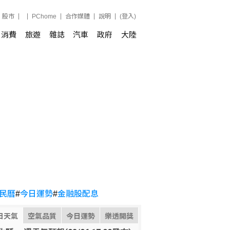
股市
PChome
合作媒體
說明
(登入)
消費
旅遊
雜誌
汽車
政府
大陸
民曆
#
今日運勢
#
金融股配息
日天氣
空氣品質
今日運勢
樂透開獎