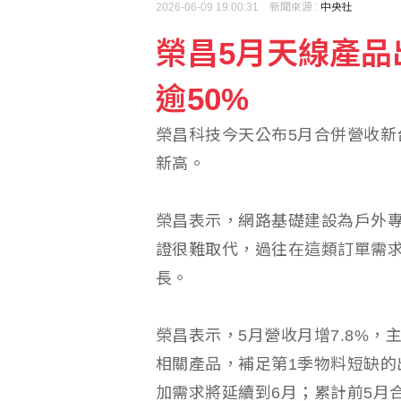
2026-06-09 19:00:31 新聞來源 :
中央社
榮昌5月天線產品出
強震侵襲後 日本熊本縣
逾50%
車禍撞頭檢查無礙 連續
榮昌科技今天公布5月合併營收新台
新高。
榮昌表示，網路基礎建設為戶外
證很難取代，過往在這類訂單需求
長。
榮昌表示，5月營收月增7.8%
相關產品，補足第1季物料短缺的出
加需求將延續到6月；累計前5月合併