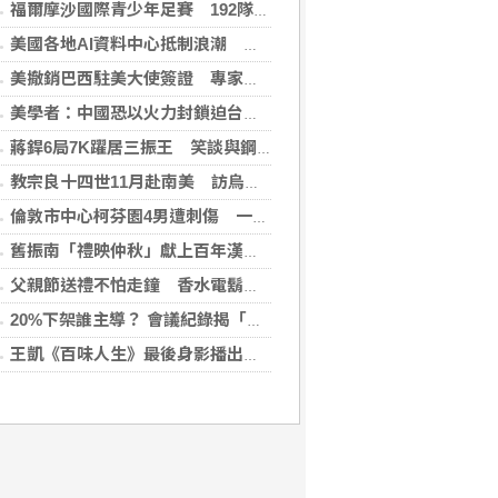
福爾摩沙國際青少年足賽 192隊參賽規模創新高
美國各地AI資料中心抵制浪潮 川普指控北京煽動
美撤銷巴西駐美大使簽證 專家警告加劇外交僵局
美學者：中國恐以火力封鎖迫台屈服 降低國際介入可能
蔣銲6局7K躍居三振王 笑談與鋼龍良性競爭
教宗良十四世11月赴南美 訪烏拉圭、阿根廷和秘魯
倫敦市中心柯芬園4男遭刺傷 一女涉持械攻擊被捕
舊振南「禮映仲秋」獻上百年漢餅心意 百日紅豆入餡經典蛋黃酥、噶瑪蘭聯名月餅、獨特人氣款必嚐
父親節送禮不怕走鐘 香水電鬍刀千年不敗
20%下架誰主導？ 會議紀錄揭「食安辦」提全面下架會牽連下游
王凱《百味人生》最後身影播出！夏宇禾捧信哭喊愛意 劇迷全破防