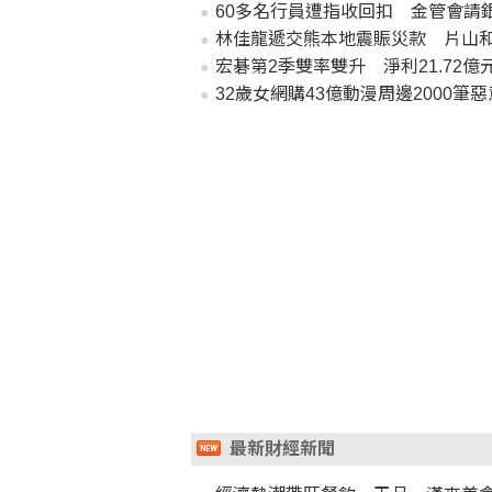
60多名行員遭指收回扣 金管會請
林佳龍遞交熊本地震賑災款 片山
宏碁第2季雙率雙升 淨利21.72
32歲女網購43億動漫周邊2000
最新財經新聞