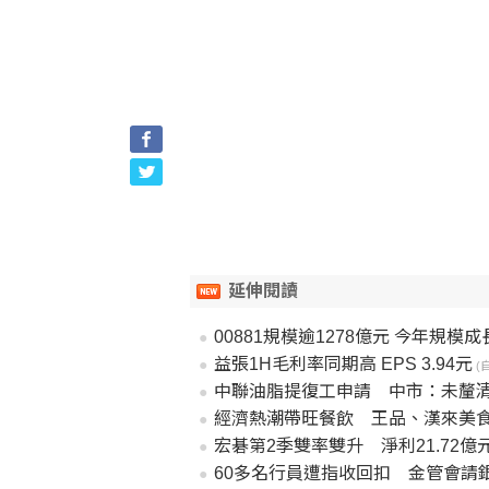
延伸閱讀
00881規模逾1278億元 今年規模成
益張1H毛利率同期高 EPS 3.94元
(自
中聯油脂提復工申請 中市：未釐
經濟熱潮帶旺餐飲 王品、漢來美食
宏碁第2季雙率雙升 淨利21.72
60多名行員遭指收回扣 金管會請