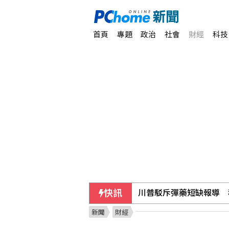
首頁
專題
政治
社會
財經
科技
快訊
川普駁斥彈藥短缺報導 
新聞
財經
60多名行員遭指收回扣