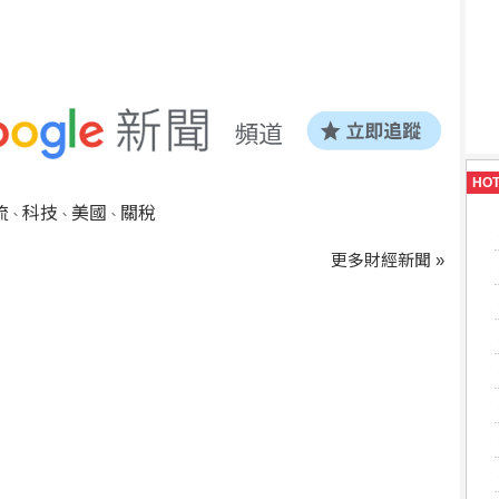
HO
流
科技
美國
關稅
、
、
、
更多財經新聞 »