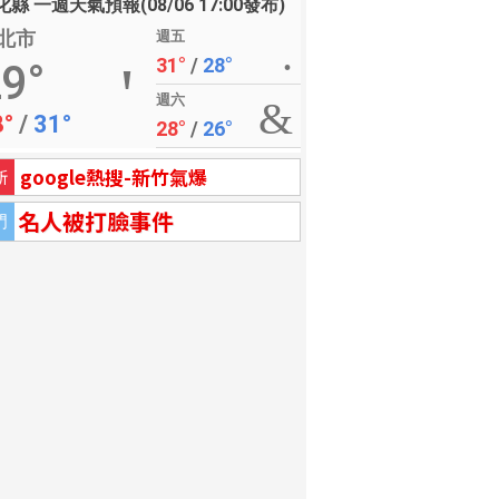
縣 一週天氣預報(08/06 17:00發布)
北市
週五
31°
/
28°
9°
週六
8°
/
31°
28°
/
26°
google熱搜-新竹氣爆
新
名人被打臉事件
門