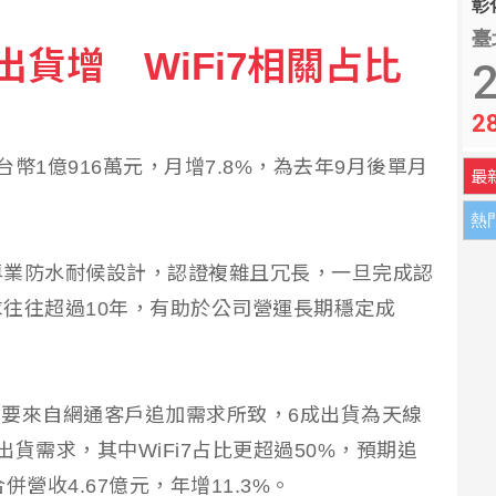
彰化
臺
貨增 WiFi7相關占比
約2000處農業基礎設施受損
2
2
數月頭暈婦人無奈
幣1億916萬元，月增7.8%，為去年9月後單月
最
熱
專業防水耐候設計，認證複雜且冗長，一旦完成認
往往超過10年，有助於公司營運長期穩定成
，主要來自網通客戶追加需求所致，6成出貨為天線
貨需求，其中WiFi7占比更超過50%，預期追
營收4.67億元，年增11.3%。