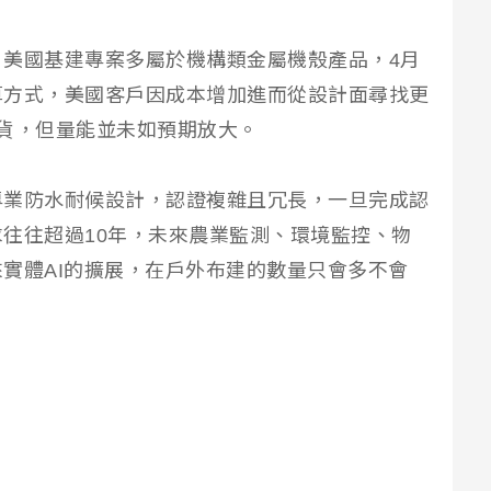
美國基建專案多屬於機構類金屬機殼產品，4月
算方式，美國客戶因成本增加進而從設計面尋找更
貨，但量能並未如預期放大。
專業防水耐候設計，認證複雜且冗長，一旦完成認
往往超過10年，未來農業監測、環境監控、物
實體AI的擴展，在戶外布建的數量只會多不會
。