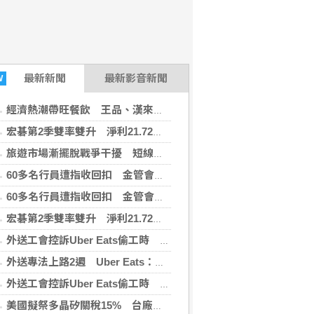
最新
新聞
最新影音新聞
W
經濟熱潮帶旺餐飲 王品、漢來美食上半年賺近1股本
宏碁第2季雙率雙升 淨利21.72億元創疫情後新高
旅遊市場漸擺脫戰爭干擾 短線日韓強漲、長線回暖
60多名行員遭指收回扣 金管會請銀行全面清查
60多名行員遭指收回扣 金管會請銀行全面清查
宏碁第2季雙率雙升 淨利21.72億元創疫情後新高
外送工會控訴Uber Eats偷工時 批重疊時間切半算違法
外送專法上路2週 Uber Eats：低報酬者收入增逾18%
外送工會控訴Uber Eats偷工時 批重疊時間切半算違法
美國擬祭多晶矽關稅15% 台廠評估衝擊有限