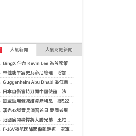
人氣新聞
人氣財經新聞
T
BingX 任命 Kevin Lee 為首席策略長，加速推進多資產、以用戶為核心的發展願景
林佳龍午宴史瓦帝尼總理 盼加強各領域雙邊合作
Guggenheim Abu Dhabi 委任首任館長
日本自衛官持刀闖中國使館 法庭上稱促中國改變外交
歐盟動用俄凍結資產利息 撥522億元援助烏克蘭
漢光42號實兵演習首日 愛國者飛彈車高雄罕見現蹤
范國宸開轟悍將大勝兄弟 王柏融再見安雄鷹擒猿
F-16V夜航因降雨偏離跑道 空軍：人員安全飛機輕損