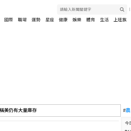
國際
職場
運勢
星座
健康
娛樂
體育
生活
上班族
稱美仍有大量庫存
#
農
今
 金管會請銀行全面清查