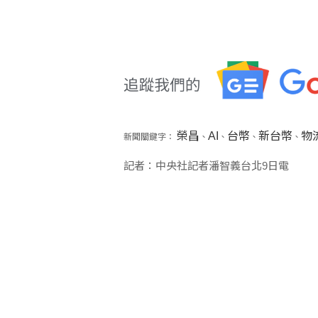
榮昌
AI
台幣
新台幣
物
新聞關鍵字：
、
、
、
、
記者：中央社記者潘智義台北9日電