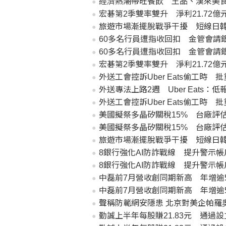
經濟熱潮帶旺餐飲 王品、漢來美食
宏碁第2季雙率雙升 淨利21.72
旅遊市場漸擺脫戰爭干擾 短線日
60多名行員遭指收回扣 金管會請
60多名行員遭指收回扣 金管會請
宏碁第2季雙率雙升 淨利21.72
外送工會控訴Uber Eats偷工時
外送專法上路2週 Uber Eats：
外送工會控訴Uber Eats偷工時
美國擬祭多晶矽關稅15% 台廠評
美國擬祭多晶矽關稅15% 台廠評
旅遊市場漸擺脫戰爭干擾 短線日
8銀行強化AI防詐戰線 提升警示
8銀行強化AI防詐戰線 提升警示
中磊前7月營收創同期新高 年增逾
中磊前7月營收創同期新高 年增逾
聲稱防範網安隱患 北京對美企帕羅
勤誠上半年每股賺21.83元 通過