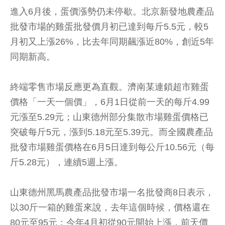
進入6月後，蛋價漲勢仍未停歇。北京新發地農產品
批發市場的雞蛋批發價月初已達到每斤5.5元，較5
月初又上漲26%，比去年同期飆漲近80%，創近5年
同期新高。
終端零售市場反應更為直觀。濟南某連鎖超市雞蛋
價格「一天一個價」，6月1日從前一天的每斤4.99
元漲至5.29元；山東德州部分集散市場雞蛋價格已
突破每斤5元，漲到5.18元至5.39元。而全國農產品
批發市場雞蛋價格在6月5日達到每公斤10.56元（每
斤5.28元），連續5週上漲。
山東德州黑馬農產品批發市場一名批發商8日表示，
以30斤一箱的雞蛋來說，去年這個時候，價格還在
80元至95元；今年4月初從90元開始上漲，前天價