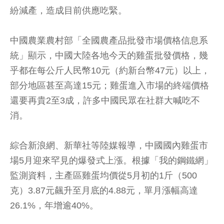
紛減產，造成目前供應吃緊。
中國農業農村部「全國農產品批發市場價格信息系
統」顯示，中國大陸各地今天的雞蛋批發價格，幾
乎都在每公斤人民幣10元（約新台幣47元）以上，
部分地區甚至高達15元；雞蛋進入市場的終端價格
還要再貴2至3成，許多中國民眾在社群大喊吃不
消。
綜合新浪網、新華社等陸媒報導，中國國內雞蛋市
場5月迎來罕見的爆發式上漲。根據「我的鋼鐵網」
監測資料，主產區雞蛋均價從5月初的1斤（500
克）3.87元飆升至月底的4.88元，單月漲幅高達
26.1%，年增逾40%。