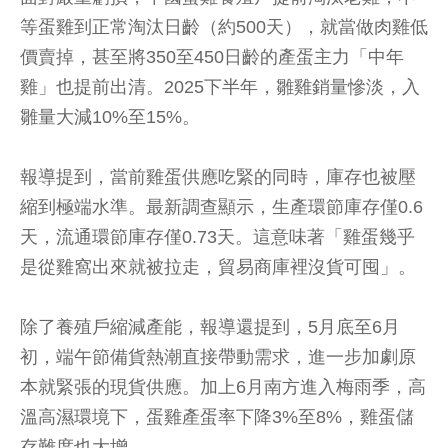
等蛋雞到正常淘汰日齡（約500天），就當做肉雞低
價賣掉，甚至將350至450日齡的產蛋主力「中年
雞」也提前出清。2025下半年，雛雞銷量慘淡，入
雛量大減10%至15%。
報導提到，當前雞蛋供應吃緊的同時，庫存也被壓
縮到極端水準。最新調查顯示，生產環節庫存僅0.6
天，流通環節庫存僅0.73天。這意味著「雞蛋幾乎
是從雞窩出來就被拉走，貿易商庫裡沒貨可囤」。
除了養殖戶縮減產能，報導還提到，5月底至6月
初，端午節備貨熱潮直接帶動需求，進一步加劇原
本就緊張的現貨供應。加上6月南方進入梅雨季，高
溫高濕環境下，蛋雞產蛋率下降3%至8%，雞蛋儲
存難度也大增。