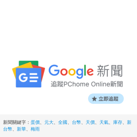
新聞關鍵字：
蛋價
、
元大
、
全國
、
台幣
、
天價
、
天氣
、
庫存
、
新
台幣
、
新華
、
梅雨