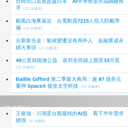
台韓出口首度超越日本 AI半導體需求成關鍵推
手
(15 分鐘前)
颱風白海豚逼近 台電動員7215人投入防颱準
備
(19 分鐘前)
台新新光金：氣候變遷沒有局外人 金融業成永
續火車頭
(21 分鐘前)
40公里就能做公益 富邦全民線上跑至10月底
(22 分鐘前)
Baillie Gifford 第二季最大佈局：逾 87 億美元
重押 SpaceX 搶攻太空科技
(23 分鐘前)
延伸閱讀
王俊強：川湖是台股最純的AI股 看下半年需求
續強
34 分鐘前