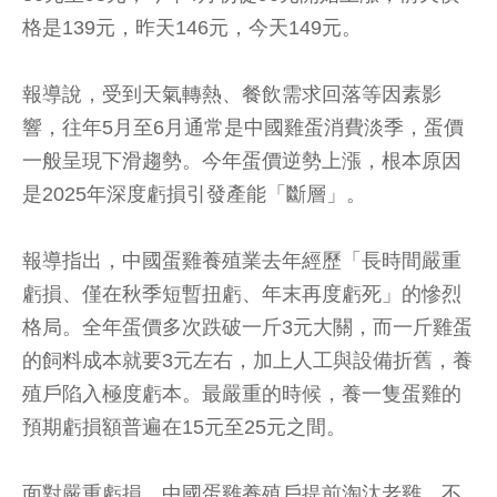
格是139元，昨天146元，今天149元。
報導說，受到天氣轉熱、餐飲需求回落等因素影
響，往年5月至6月通常是中國雞蛋消費淡季，蛋價
一般呈現下滑趨勢。今年蛋價逆勢上漲，根本原因
是2025年深度虧損引發產能「斷層」。
報導指出，中國蛋雞養殖業去年經歷「長時間嚴重
虧損、僅在秋季短暫扭虧、年末再度虧死」的慘烈
格局。全年蛋價多次跌破一斤3元大關，而一斤雞蛋
的飼料成本就要3元左右，加上人工與設備折舊，養
殖戶陷入極度虧本。最嚴重的時候，養一隻蛋雞的
預期虧損額普遍在15元至25元之間。
面對嚴重虧損，中國蛋雞養殖戶提前淘汰老雞，不