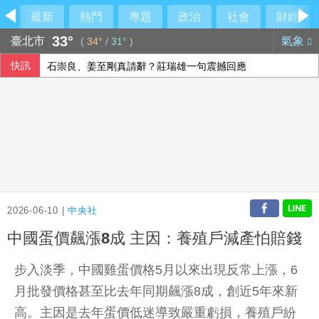
最新
熱門
專題
政治
社會
財經
33°
臺北市
氣象
(
34°
/
31°
)
快訊
石崇良、姜至剛真請辭？莊瑞雄一句震撼回應
王俊強：川湖是台股最純的AI股 看下半年需求續強
40公里就能做公益 富邦全民線上跑至10月底
四貸同堂風險受矚 銀行緊盯資金用途強化風控
2026-06-10 |
中央社
中國蛋價飆漲8成 主因：養殖戶減產怕賠錢
步入淡季，中國雞蛋價格5月以來出現反常上漲，6
月批發價格甚至比去年同期飆漲8成，創近5年來新
高。主因是去年蛋價低迷導致嚴重虧損，養殖戶紛