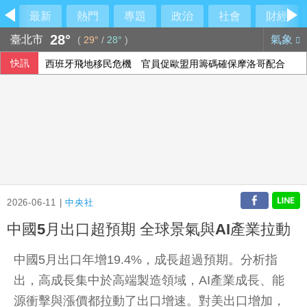
最新
熱門
專題
政治
社會
財經
28°
臺北市
氣象
(
29°
/
28°
)
快訊
西班牙飛地移民危機 官員促歐盟用籌碼確保摩洛哥配合
2026-06-11 |
中央社
中國5月出口超預期 全球景氣與AI產業拉動
中國5月出口年增19.4%，成長超過預期。分析指
出，高成長集中於高端製造領域，AI產業成長、能
源衝擊與漲價都拉動了出口增速。對美出口增加，