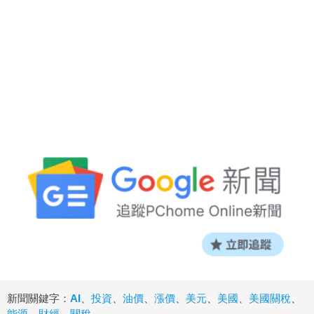
新聞關鍵字：
AI
、
投資
、
油價
、
漲價
、
美元
、
美國
、
美國關稅
、
能源
、
財經
、
關稅