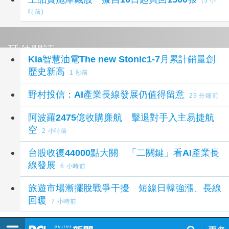
(5 小
時前)
延伸閱讀
Kia智慧油電The new Stonic1-7月累計銷量創
歷史新高
1 秒前
野村投信：AI產業長線發展仍值得留意
29 分鐘前
阿波羅2475億收購廉航 擊退對手入主易捷航
空
2 小時前
台股收復44000點大關 「二關鍵」看AI產業長
線發展
6 小時前
旅遊市場漸擺脫戰爭干擾 短線日韓強漲、長線
回暖
7 小時前