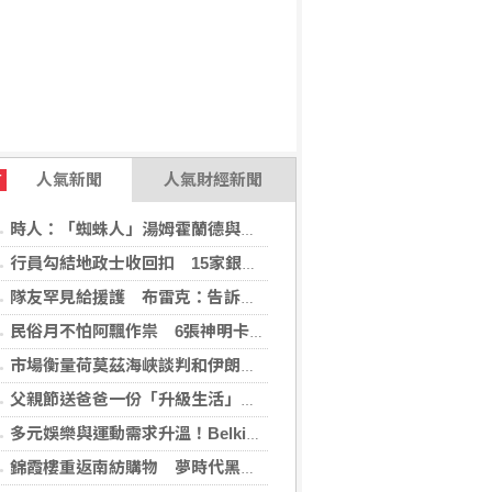
人氣新聞
人氣財經新聞
T
時人：「蜘蛛人」湯姆霍蘭德與辛蒂亞已辦派對慶祝結婚
行員勾結地政士收回扣 15家銀行60多人涉案
隊友罕見給援護 布雷克：告訴自己不要搞砸
民俗月不怕阿飄作祟 6張神明卡護佑平安
市場衡量荷莫茲海峽談判和伊朗局勢 油價走高
父親節送爸爸一份「升級生活」的禮物！全國電子仁德中山店盛大開幕 家電9折、滿千抽好禮
多元娛樂與運動需求升溫！Belkin 打造多情境科技配件生態系全新推出 Nintendo Switch 2 系列配件 升級遊戲體驗
錦霞樓重返南紡購物 夢時代黑毛屋新開張