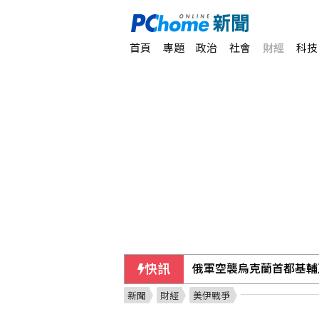
首頁
專題
政治
社會
財經
科技
快訊
俄軍空襲烏克蘭首都基輔
新聞
財經
美伊戰爭
今彩539第115192期 