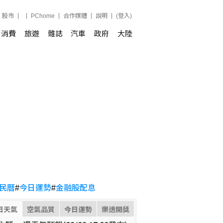
股市
PChome
合作媒體
說明
(登入)
消費
旅遊
雜誌
汽車
政府
大陸
民曆
#
今日運勢
#
金融股配息
日天氣
空氣品質
今日運勢
樂透開獎