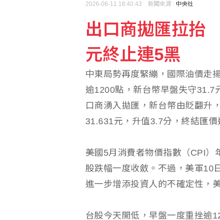
2026-06-11 18:40:43 新聞來源 :
中央社
出口商拋匯拉抬 新
元終止連5黑
中東局勢再度緊繃，國際油價走
逾1200點，新台幣早盤失守31
口商湧入拋匯，新台幣由貶翻升，最
31.631元，升值3.7分，終結匯
美國5月消費者物價指數（CPI）
股跌幅一度收斂。不過，美軍10
進一步增添投資人的不確定性，
台股今天開低，早盤一度重挫逾12