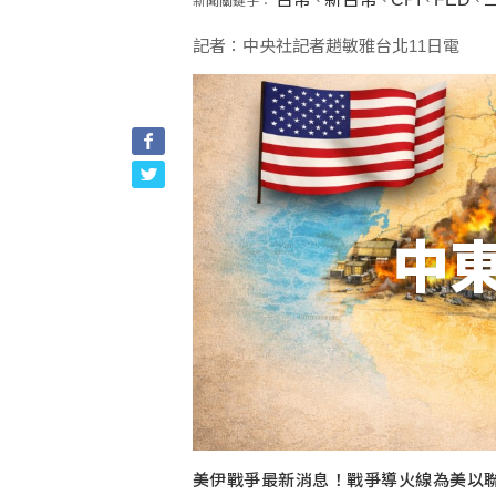
新聞關鍵字：
、
、
、
、
記者：中央社記者趙敏雅台北11日電
中
美伊戰爭最新消息！戰爭導火線為美以聯