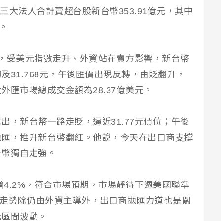
8點。三大法人合計賣超台股新台幣353.91億元，其中
賣。
開盤，受美元指數走升、外資站在賣方影響，新台幣
觸及31.768元，午後匯價出現反轉，由貶翻升，
太外匯市場總成交金額為28.37億美元。
出，新台幣一路走貶，逼近31.77元價位；午後
拋匯，推升新台幣翻紅。他說，今天在出口商支撐
台幣獨自走強。
增4.2%，符合市場預期，市場靜待下週美國聯準
幣走勢除仍由外資主導外，出口商拋匯力道也是關
8元區間波動。