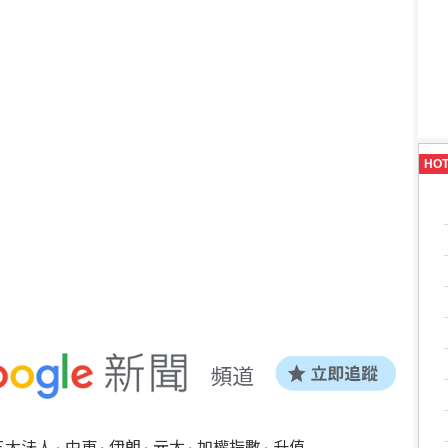
HO
三大法人
中東
伊朗
元太
加權指數
升值