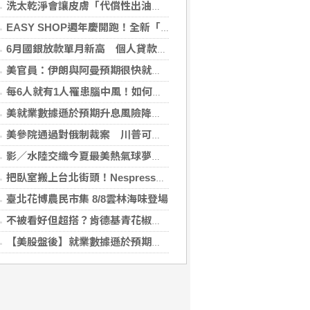
洗太乾淨會讓皮膚「代償性出油」？2招擺脫外油內乾的穩膚對策
EASY SHOP週年慶開跑！全新「戀戀星光」雙爆款買一送一！讓你轉身即是焦點
6月國銀放款單月新高 個人貸款暴增2575億
美官員：伊朗與阿曼預期很快就荷莫茲海峽達成協議
每6人就有1人罹患腦中風！如何預防中風？危險因子與治療新進展
美就業數據遜於預期升息風險降低 美股收紅
美參院通過對俄制裁案 川普可課俄商品最高500%關稅
影／水陸交織今夏最美熱氣球夢幻聯動水舞展演 點亮池上大坡池
把臥室搬上台北街頭！Nespresso 打造期間限定《早咖起居室》
臺北花博農民市集 8/8雲林海味登場
不被看好但超搭？肯德基青花椒從炸雞跨界甜點，全新「青花椒花生蛋撻」8/11限時兩周開賣
【美股盤後】就業數據遜於預期升息風險降 收紅