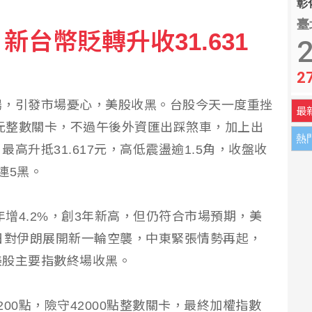
彰化
臺
台幣貶轉升收31.631
2
2
揚，引發市場憂心，美股收黑。台股今天一度重挫
最
.7元整數關卡，不過午後外資匯出踩煞車，加上出
熱
高升抵31.617元，高低震盪逾1.5角，收盤收
價連5黑。
年增4.2%，創3年新高，但仍符合市場預期，美
日對伊朗展開新一輪空襲，中東緊張情勢再起，
美股主要指數終場收黑。
00點，險守42000點整數關卡，最終加權指數