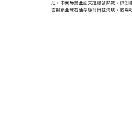
尼，中東局勢全面失控爆發熱戰。伊朗
言封鎖全球石油命脈荷姆茲海峽。這場