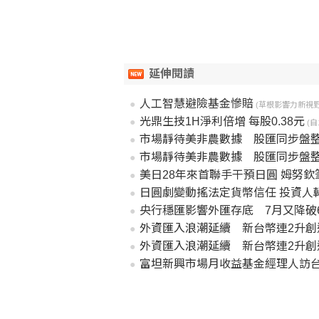
延伸閱讀
人工智慧避險基金慘賠
(草根影響力新視野2026
光鼎生技1H淨利倍增 每股0.38元
(自
市場靜待美非農數據 股匯同步盤整
市場靜待美非農數據 股匯同步盤整
美日28年來首聯手干預日圓 姆努
日圓劇變動搖法定貨幣信任 投資人
央行穩匯影響外匯存底 7月又降破6
外資匯入浪潮延續 新台幣連2升創
外資匯入浪潮延續 新台幣連2升創
富坦新興市場月收益基金經理人訪