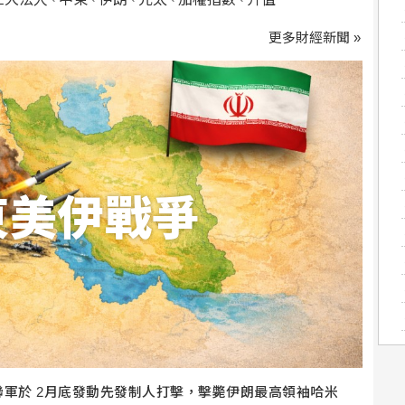
、
、
、
、
、
更多財經新聞 »
東美伊戰爭
軍於 2月底發動先發制人打擊，擊斃伊朗最高領袖哈米