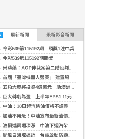
最新
新聞
最新影音新聞
W
今彩539第115192期 頭獎1注中獎
今彩539第115192期開獎
藥華藥：AOP仲裁案第二階段判斷出爐 財務無重大影響
首屆「臺灣機器人競賽」 建置場域驗證環境
五角大廈將投資4億美元 助澳洲開發稀土礦物
巨大轉虧為盈 上半年EPS1.11元H2審慎樂觀
中油：10日起汽柴油價格不調整 95無鉛維持32元
加油不用急！中油宣布最新油價 下周汽、柴油「凍漲」
油價連兩週凍漲 中油下週汽柴油價格不調整
颱風白海豚逼近 台電啟動防颱整備