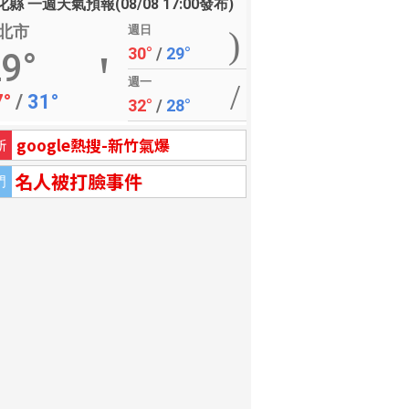
縣 一週天氣預報(08/08 17:00發布)
北市
週日
30°
/
29°
9°
週一
7°
/
31°
32°
/
28°
google熱搜-新竹氣爆
新
名人被打臉事件
門