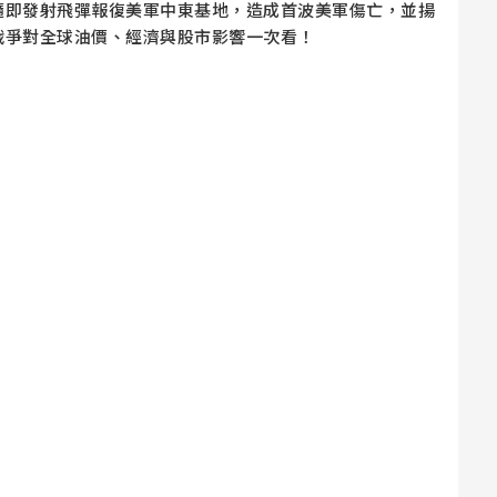
隨即發射飛彈報復美軍中東基地，造成首波美軍傷亡，並揚
戰爭對全球油價、經濟與股市影響一次看！