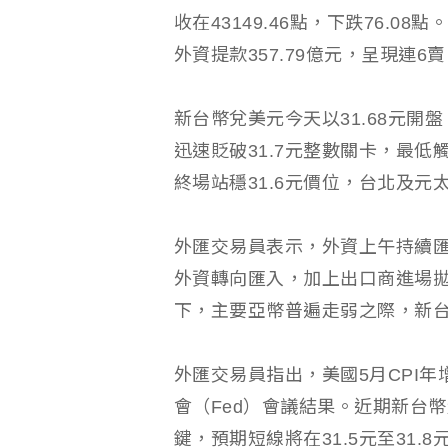
收在43149.46點，下跌76.0
外資提款357.79億元，呈現連6
新台幣兌美元今天以31.68元
迅速貶破31.7元整數關卡，最低
終場站穩31.6元價位，台北及元
外匯交易員表示，外資上午持續匯
外資轉向匯入，加上出口商進場
下，主要亞幣普遍走弱之際，新
外匯交易員指出，美國5月CPI年
會（Fed）會議結果。近期新台
鍵，預期短線將在31.5元至31.