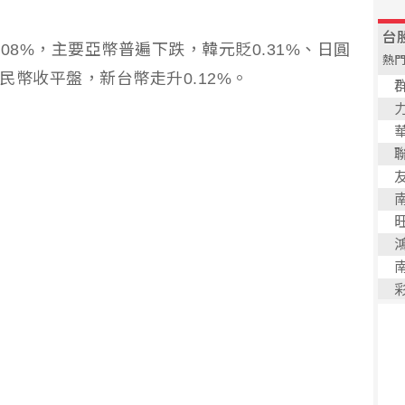
08%，主要亞幣普遍下跌，韓元貶0.31%、日圓
人民幣收平盤，新台幣走升0.12%。