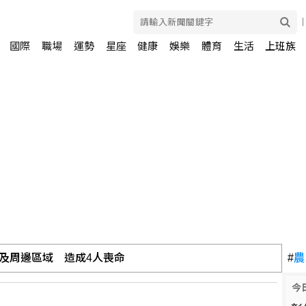
國際
職場
運勢
星座
健康
娛樂
體育
生活
上班族
及周邊區域 造成4人喪命
#
農
今
頭獎1注中獎