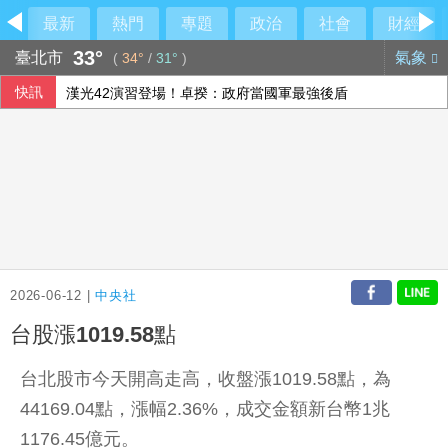
最新
熱門
專題
政治
社會
財經
33°
臺北市
氣象
(
34°
/
31°
)
快訊
漢光42演習登場！卓揆：政府當國軍最強後盾
台股開低震盪 股王股后撐盤盤中再現「雙萬金」
美國爆墨西哥辣椒染沙門氏菌 全美27州345人感染
荷莫茲海峽可望重啟通航 金價連4漲創7週來高點
2026-06-12 |
中央社
台股漲1019.58點
台北股市今天開高走高，收盤漲1019.58點，為
44169.04點，漲幅2.36%，成交金額新台幣1兆
1176.45億元。