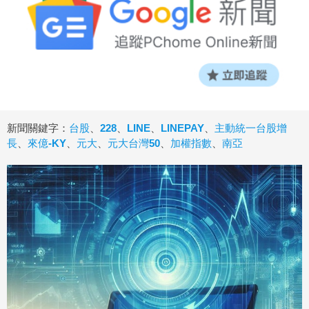
新聞關鍵字：
台股
、
228
、
LINE
、
LINEPAY
、
主動統一台股增
長
、
來億-KY
、
元大
、
元大台灣50
、
加權指數
、
南亞