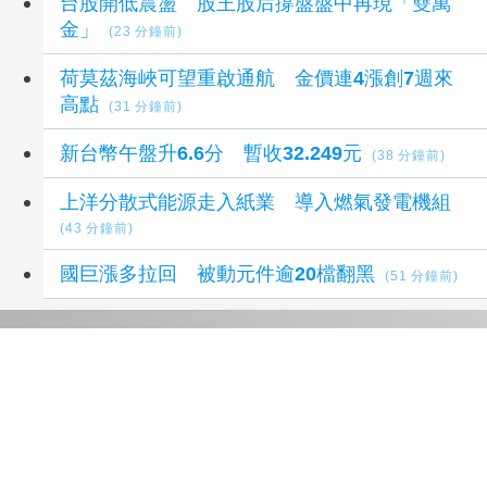
台股開低震盪 股王股后撐盤盤中再現「雙萬
金」
(23 分鐘前)
荷莫茲海峽可望重啟通航 金價連4漲創7週來
高點
(31 分鐘前)
新台幣午盤升6.6分 暫收32.249元
(38 分鐘前)
上洋分散式能源走入紙業 導入燃氣發電機組
(43 分鐘前)
國巨漲多拉回 被動元件逾20檔翻黑
(51 分鐘前)
延伸閱讀
【台股盤中】台股開低震盪 股王股后撐盤盤中
再現「雙萬金」
20 分鐘前
台股開低震盪 股王股后撐盤盤中再現「雙萬
金」
23 分鐘前