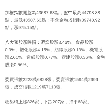
加權指數開盤為43587.63點，盤中最高44798.88
點，最低43587.63點；不含金融股指數39748.92
點，漲975.15點。
八大類股漲跌幅：泥窯股漲3.46%、食品股漲
0.9%、塑化股漲4.15%、紡織股漲0.13%、機電股
漲2.61%、造紙股漲0.77%、營建股漲0.36%、金融
股漲0.56%。
委買張數2228萬6828張，委賣張數1594萬2999
張，成交張數1219萬7113張。
收盤時上漲826家，下跌207家，持平68家。