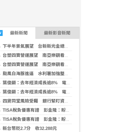
最新
新聞
最新影音新聞
W
下半年景氣展望 台新新光金總座樂觀看待
台塑四寶營運展望 南亞樂觀看下半年更上層樓
台塑四寶營運展望 南亞樂觀看下半年更上層樓
颱風白海豚進逼 水利署加強整備嚴防二次災害
葉俊顯：去年經濟成長逾8% 電力排放係數仍下降
葉俊顯：去年經濟成長逾8% 電力排放係數仍下降
四貸同堂風險受矚 銀行緊盯資金用途強化風控
TISA稅負優惠有譜 彭金隆：盼很快宣布好消息
TISA稅負優惠有譜 彭金隆：盼很快宣布好消息
新台幣貶2.7分 收32.288元