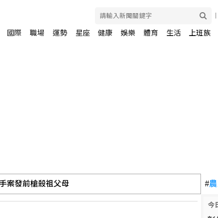
國際
職場
運勢
星座
健康
娛樂
體育
生活
上班族
手案發前槍殺祖父母
#
農
今
澤去職 證實涉嚴重違紀違法