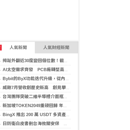
人氣新聞
人氣財經新聞
T
拇趾外翻近30度變回個位數！截骨矯正助重返登山活動
AI太空需求齊發 PCB廠轉型高階產品迎收成
Bybit的ByX功能迭代升級，從內容平台全面進化為社交交易樞紐，新增多項特色功能
威剛7月營收創歷史新高 創見攀同期高點
台灣團隊突破二維半導體介面瓶頸 成果登國際頂尖期刊
新加坡TOKEN2049重磅回歸 年度行業頂級盛會再度啟幕
BingX 推出 200 萬 USDT 多資產交易活動，聚焦當前最受關注的市場趨勢
日防衛白皮書刪台海攸關安保 學者：未淡化中國威脅論述