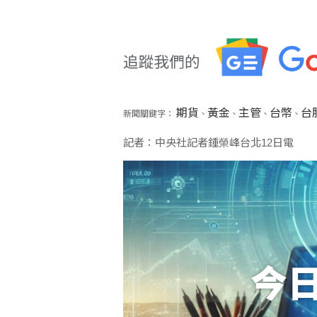
期貨
黃金
主管
台幣
台
新聞關鍵字：
、
、
、
、
記者：中央社記者鍾榮峰台北12日電
今