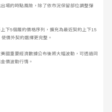
進出場的時點風險，除了依市況保留部位調整彈
上下5個履約價格序列，擴充為最近契約上下15
，使價外契約選擇更完整。
在美國重要經濟數據公布後將大幅波動，可透過同
與金價波動行情。