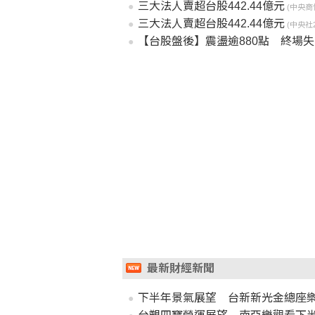
三大法人賣超台股442.44億元
(中央商情2
三大法人賣超台股442.44億元
(中央社20
【台股盤後】震盪逾880點 終場失守
最新財經新聞
下半年景氣展望 台新新光金總座