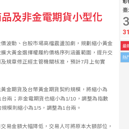
彰化
臺
商品及非金電期貨小型化
樂觀看下半年更上層樓
3
3
快篩助行賄 改重判3年半
金價波動、台股市場高檔震盪加劇，規劃縮小黃金
最
並擴大黃金選擇權履約價格序列涵蓋範圍，提升交
熱
及規章修正經主管機關核准，預計7月上旬實
元黃金期貨及台幣黃金期貨契約規模，將縮小為
及1台兩；非金電期貨也縮小為1/10，調整為指數
規模則縮小為1/5，調整為1台兩。
口交易金額大幅降低，交易人可將原本大額部位，