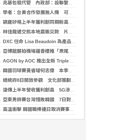
兆基包租代管 內政部：設聯繫諮詢窗口統一受理
學者：台美合作發展無人機 可降對中依賴強化嚇阻
穎崴矽格上半年獲利創同期新高 AI先進製程需求帶動
林佳龍遞交熊本地震賑災款 片山和之：患難見真情
DXC 任命 Lisa Beaudoin 為產品總監，以加速產品導向型增長
亞博館夥拍機場蓮香樓推「票尾優惠」
AGON by AOC 推出全新 Triple Refresh Rate 電競顯示器
韓國羽球賽黃睿璿何志偉 本季首闖超級賽男雙8強
總統府8日開放參觀 文化部策劃科幻漫畫特展
遠傳上半年營收獲利創高 5G滲透率居電信業之冠
亞東男排賽台灣惜敗韓國 7日對戰日本拚4強
高溫衝擊 韓國職棒連日取消賽事、11日起晚間7時開打