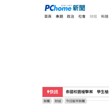
首頁
專題
政治
社會
財經
科技
快訊
泰國校園槍擊案 學生槍
新聞
財經
今日股市新聞
首任中國金監總局長李雲