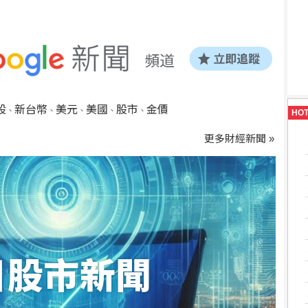
股
新台幣
美元
美國
股市
金價
、
、
、
、
、
HO
更多財經新聞 »
日股市新聞