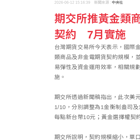
2026-06-12 15:16:39 新聞來源 :
中央社
期交所推黃金類
台塑四寶營運展望 南亞
契約 7月實施
屏東議員郭再添配偶涉發
台灣期貨交易所今天表示，國際
類商品及非金電期貨契約規模，
易彈性及資金運用效率，相關規劃
施。
期交所透過新聞稿指出，此次美
1/10，分別調整為1金衡制盎司
每點新台幣10元；黃金選擇權契約
期交所說明，契約規模縮小，單