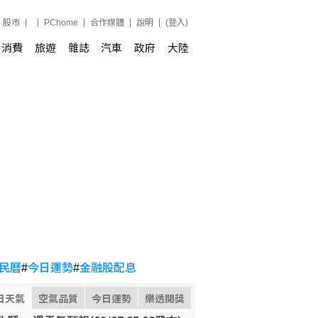
股市
PChome
合作媒體
說明
(登入)
消費
旅遊
雜誌
汽車
政府
大陸
民曆
#
今日運勢
#
金融股配息
日天氣
空氣品質
今日運勢
樂透開獎