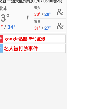
縣 一週天氣預報(08/07 05:00發布)
北市
週六
30°
/
28°
3°
週日
1°
/
34°
31°
/
27°
google熱搜-新竹氣爆
新
名人被打臉事件
門