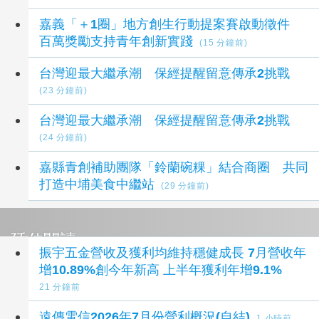
嘉義「＋1圈」地方創生行動提案賽啟動徵件
百萬獎勵支持青年創新實踐
(15 分鐘前)
台灣迎最大繼承潮 保經提醒留意傳承2挑戰
(23 分鐘前)
台灣迎最大繼承潮 保經提醒留意傳承2挑戰
(24 分鐘前)
嘉縣青創補助團隊「鈴蘭碗粿」結合商圈 共同
打造中埔美食中繼站
(29 分鐘前)
延伸閱讀
振宇五金營收及獲利均維持穩健成長 7月營收年
增10.89%創今年新高 上半年獲利年增9.1%
21 分鐘前
遠傳電信2026年7月份營利概況(自結)
1 小時前