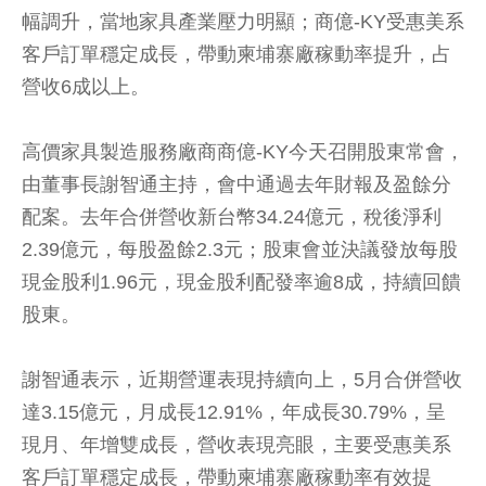
幅調升，當地家具產業壓力明顯；商億-KY受惠美系
客戶訂單穩定成長，帶動柬埔寨廠稼動率提升，占
營收6成以上。
高價家具製造服務廠商商億-KY今天召開股東常會，
由董事長謝智通主持，會中通過去年財報及盈餘分
配案。去年合併營收新台幣34.24億元，稅後淨利
2.39億元，每股盈餘2.3元；股東會並決議發放每股
現金股利1.96元，現金股利配發率逾8成，持續回饋
股東。
謝智通表示，近期營運表現持續向上，5月合併營收
達3.15億元，月成長12.91%，年成長30.79%，呈
現月、年增雙成長，營收表現亮眼，主要受惠美系
客戶訂單穩定成長，帶動柬埔寨廠稼動率有效提