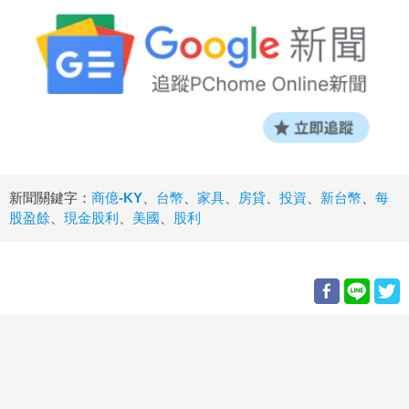
新聞關鍵字：
商億-KY
、
台幣
、
家具
、
房貸
、
投資
、
新台幣
、
每
股盈餘
、
現金股利
、
美國
、
股利