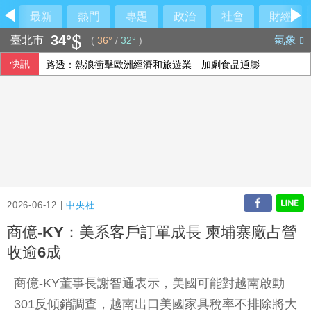
最新
熱門
專題
政治
社會
財經
34°
臺北市
氣象
(
36°
/
32°
)
快訊
路透：熱浪衝擊歐洲經濟和旅遊業 加劇食品通膨
爽吃米其林錯過飛機？王育敏全甩鍋給「它」
神鬼都是蔣萬安？名醫狠吐槽：跳針的背稿機
唱紅夯劇主題曲 宇宙人感動告白：原來還可以寫歌
2026-06-12 |
中央社
商億-KY：美系客戶訂單成長 柬埔寨廠占營
收逾6成
商億-KY董事長謝智通表示，美國可能對越南啟動
301反傾銷調查，越南出口美國家具稅率不排除將大