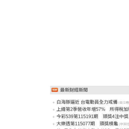
最新財經新聞
白海豚逼近 台電動員全力戒備
(自立晚報 
上緯第2季營收年增57% 所得稅
今彩539第115191期 頭獎4注中獎
大樂透第115077期 頭獎槓龜
(中央社 2