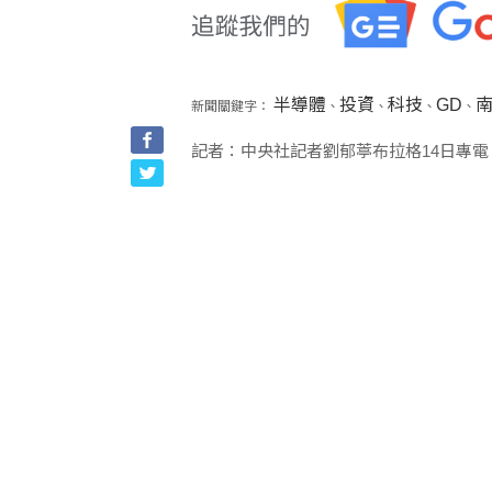
半導體
投資
科技
GD
新聞關鍵字：
、
、
、
、
記者：中央社記者劉郁葶布拉格14日專電