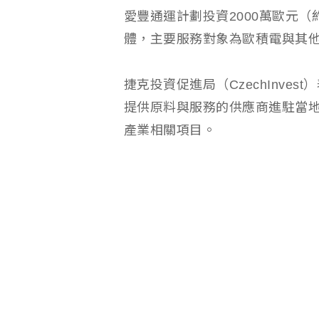
愛豐通運計劃投資2000萬歐元（
體，主要服務對象為歐積電與其
捷克投資促進局（CzechInve
提供原料與服務的供應商進駐當
產業相關項目。