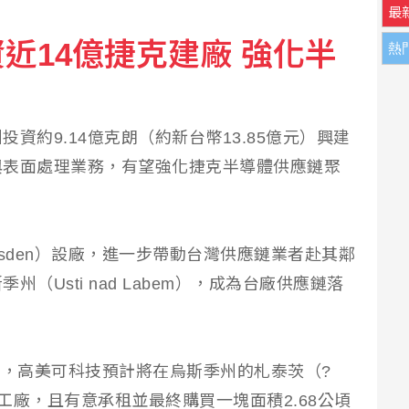
最
近14億捷克建廠 強化半
熱
：告訴自己不要搞砸
.2%領先何欣純14.1% 各年齡層支持度全線領先
資約9.14億克朗（約新台幣13.85億元）興建
與表面處理業務，有望強化捷克半導體供應鏈聚
sden）設廠，進一步帶動台灣供應鏈業者赴其鄰
（Usti nad Labem），成為台廠供應鏈落
導，高美可科技預計將在烏斯季州的札泰茨（?
設一座工廠，且有意承租並最終購買一塊面積2.68公頃