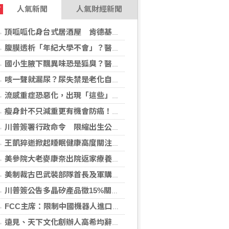
人氣新聞
人氣財經新聞
T
頂呱呱化身台式居酒屋 肯德基聯名EVA攻漫迷
腹膜透析「年紀大學不會」？醫：年齡並非限制 評估還要看3面向
國小生腋下飄異味恐是狐臭？醫：若伴青春期徵象應評估性早熟
咳一聲就漏尿？尿失禁是老化自然現象？醫揭：不同尿失禁的治療方式
流感重症恐惡化，出現「這些」症狀別再等！醫籲：別因非流感季就掉以輕心
瘦身針不只減重更有機會防癌！無糖尿病肥胖者使用GLP-1藥物 罹癌風險顯著下降
川普簽署行政命令 限縮出生公民權並禁生育旅遊
王凱猝逝掀起睡眠健康高度關注！醫籲：最危險的不是熬夜，而是「這個」錯覺
美參院大老麥康奈出院返家療養 未透露何時重返國會
美制裁古巴武裝部隊首長及軍購網絡 駐中俄武官在列
川普簽公告多晶矽產品徵15%關稅 設定最低進口價
FCC主席：限制中國機器人進口 旨在提振美國產能
遠見、天下文化創辦人高希均辭世 留下華人世界珍貴思想遺產