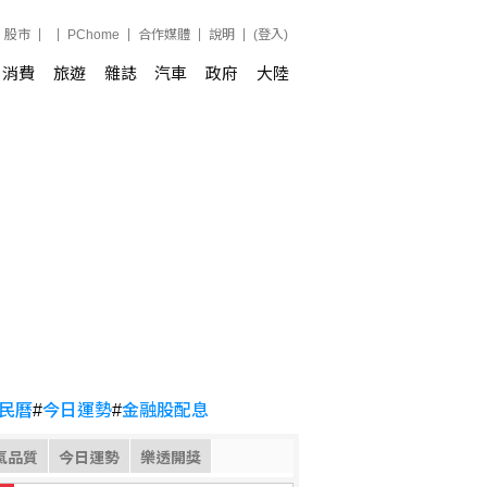
股市
PChome
合作媒體
說明
(登入)
消費
旅遊
雜誌
汽車
政府
大陸
民曆
#
今日運勢
#
金融股配息
氣品質
今日運勢
樂透開獎