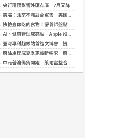
央行穩匯影響外匯存底 7月又降破6000億美元
美媒：北京不滿對台軍售 美國防官員訪中受阻
快檢查你吃的食物！營養師盤點「5大反式脂肪來源」跟你想的不同
AI、健康管理成亮點 Apple 推薦多元裝置迎接父親
臺灣專利超級站首進文博會 提供免費智財諮詢助創作者護創意
廚餘處理成夏季家電新需求 廚餘機優惠搭地方補助最高省近萬元
中元普渡備貨開跑 萊爾富整合祭拜供品與民生補貨需求