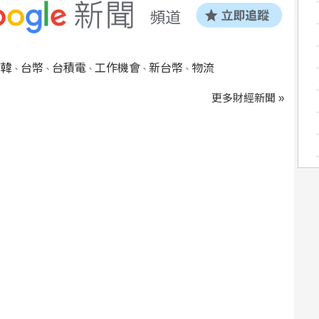
南韓
台幣
台積電
工作機會
新台幣
物流
、
、
、
、
、
更多財經新聞 »