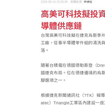
2026-06-14 15:45:49 新聞來源 :
中央社
高美可科技擬投資
隊友罕見給援護 布雷克
導體供應鏈
【中市長民調】江啟臣38
台灣高美可科技擬在捷克烏斯季州投
工廠，從事半導體零件組的清洗
落。
隨著台積電在德國德勒斯登（Dre
國捷克布局。位在德捷邊境的烏斯季州
腳選項之一。
根據捷克新聞通訊社（?TK）報
atec）Triangle工業區內建