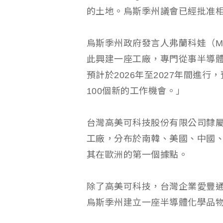
的土地。烏斯季州議會已經批准
烏斯季州政府發言人弗蘭科娃（Magd
此興建一座工廠，專門從事半導
預計於2026年至2027年間進行
100個新的工作機會。」
台灣高美可科技股份有限公司隸屬
工廠，分布於南韓、美國、中國
其在歐洲的第一個據點。
除了高美可科技，台灣企業愛豐通運（
烏斯季州建立一座半導體化學品