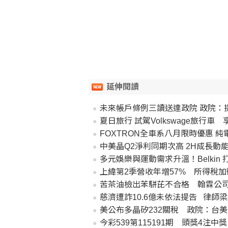
延伸閱讀
未來帳戶條例三讀送達政院 政院：
夏日旅行 試駕Volkswage旅行車
FOXTRON全車系八月限時優惠 
中美晶Q2淨利同期次高 2H成長動
多元娛樂與運動需求升溫！Belkin 打造多情境科技
上緯第2季營收年增57% 所得稅
苦茶油檢出苯駢芘不合格 翰霖公
慈濟遭詐10.6億未依法提告 律師
美公布多晶矽232關稅 政院：台
今彩539第115191期 頭獎4注中獎