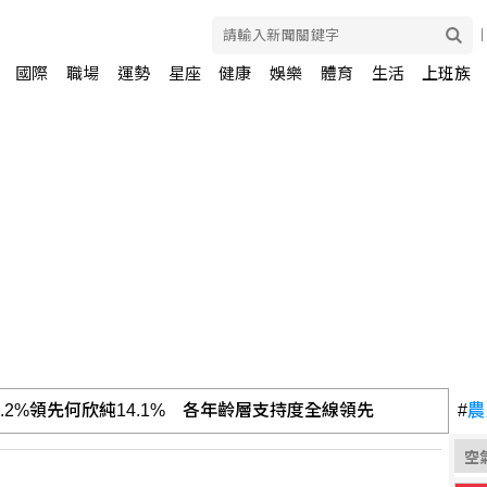
國際
職場
運勢
星座
健康
娛樂
體育
生活
上班族
報告公布 菸頭引燃施工雜物
#
農
空
蘭德與辛蒂亞已辦派對慶祝結婚