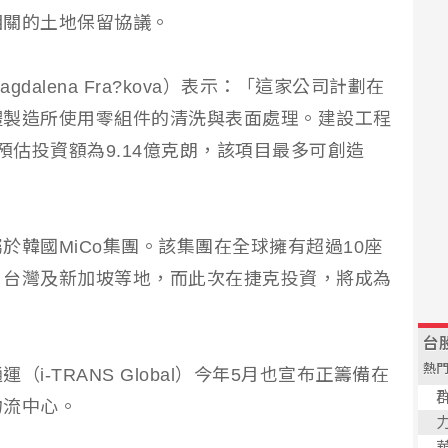
相關的土地保留協議。
alena Fra?kova）表示：「這家公司計劃在
體製造所使用零組件的清洗與表面處理。建設工程
，預估投資額為9.14億克朗，該項目最多可創造
於韓國MiCo集團。該集團在全球擁有超過10座
、台灣及新加坡等地，而此次在捷克投資，將成為
i-TRANS Global）今年5月也宣布正籌備在
物流中心。