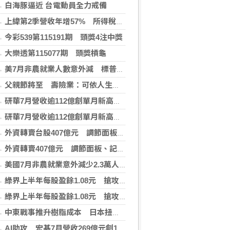
白海豚逼近 台電動員全力戒備
上緯第2季營收年增57% 所得稅加徵衝擊短期獲利
今彩539第115191期 頭獎4注中獎
大樂透第115077期 頭獎槓龜
美7月非農就業人數意外減 標普與那指雙雙開高
父親節將至 壽險業：可依人生階段、特定疾病做補強
研華7月營收逾112億創單月新高 樺漢164億登同期高
研華7月營收逾112億創單月新高 樺漢164億登同期高
外資轉賣台股407億元 調節面板、記憶體與主動式ETF
外資轉賣407億元 調節面板、記憶體與主動式ETF
美國7月非農就業意外減少2.3萬人 失業率降至4.1%
綠界上半年每股盈餘1.08元 搶攻AI行銷商機
綠界上半年每股盈餘1.08元 搶攻AI行銷商機
中東戰事推升樹脂成本 日本扭蛋業靠中國庫存抵銷風險
AI助攻 宏碁7月營收269億元創13年同期新高