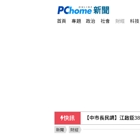
首頁
專題
政治
社會
財經
科技
快訊
香港宏福苑大火最終調查
新聞
財經
時人：「蜘蛛人」湯姆霍