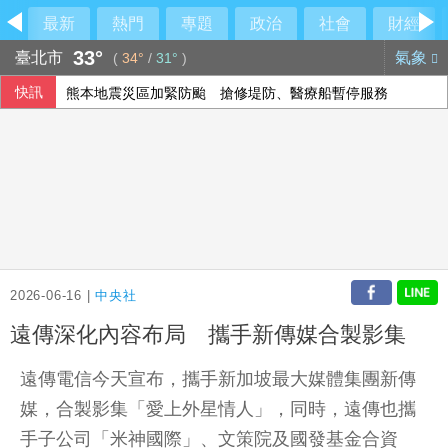
最新
熱門
專題
政治
社會
財經
33°
臺北市
氣象
(
34°
/
31°
)
快訊
熊本地震災區加緊防颱 搶修堤防、醫療船暫停服務
白委妥協仍堅持凍預算！韓國瑜笑虧陳清龍
立院監委人事同意權案公聽會 學者關注監院存廢
華郵：不滿被瞞彈藥告罄 川普厲責赫格塞斯
2026-06-16 |
中央社
遠傳深化內容布局 攜手新傳媒合製影集
遠傳電信今天宣布，攜手新加坡最大媒體集團新傳
媒，合製影集「愛上外星情人」，同時，遠傳也攜
手子公司「米神國際」、文策院及國發基金合資