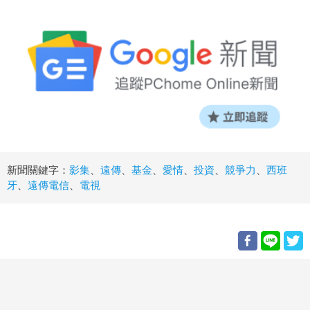
新聞關鍵字：
影集
、
遠傳
、
基金
、
愛情
、
投資
、
競爭力
、
西班
牙
、
遠傳電信
、
電視