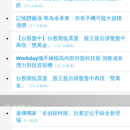
跌
(14 分鐘前)
記憶體飆漲 華為余承東：所有手機可能大規模
漲價
(17 分鐘前)
【台股盤中】台股開低震盪 股王股后撐盤盤中
再現「雙萬金」
(22 分鐘前)
Workday攜手兩檔高內部持股科技股 洞察成長
潛力與投資契機
(23 分鐘前)
台股開低震盪 股王股后撐盤盤中再現「雙萬
金」
(25 分鐘前)
延伸閱讀
遠傳獨家「名偵探柯南」兒童定位手錶全新登
場
9 小時前