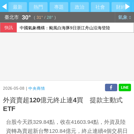
最新
熱門
專題
政治
社會
財經
30°
臺北市
氣象
(
31°
/
28°
)
快訊
中國氣象機構：颱風白海豚9日浙江舟山沿海登陸
內政部：114年綠建築核發件數1342件 創新高
財部：公民併設4面向評估機制 提升公股銀競爭力
涉侵占背信 兆基屋管前董事長李建成羈押禁見
2026-05-08 |
中央商情
外資賣超120億元終止連4買 提款主動式
ETF
台股今天跌329.84點，收在41603.94點，外資及陸
資轉為賣超新台幣120.84億元，終止連續4個交易日