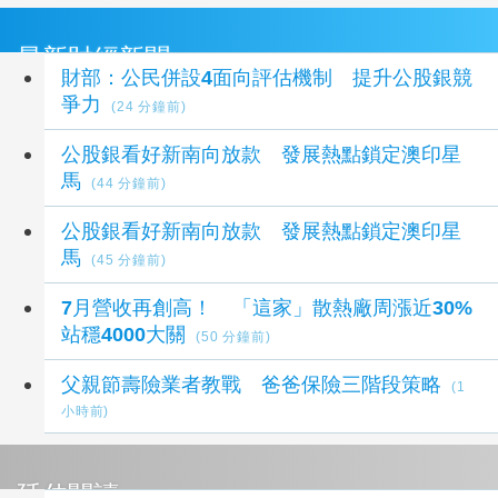
最新財經新聞
財部：公民併設4面向評估機制 提升公股銀競
爭力
(24 分鐘前)
公股銀看好新南向放款 發展熱點鎖定澳印星
馬
(44 分鐘前)
公股銀看好新南向放款 發展熱點鎖定澳印星
馬
(45 分鐘前)
7月營收再創高！ 「這家」散熱廠周漲近30%
站穩4000大關
(50 分鐘前)
父親節壽險業者教戰 爸爸保險三階段策略
(1
小時前)
延伸閱讀