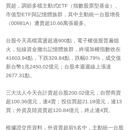
買超，調節多檔主動式ETF（指數股票型基金）、
市值型ETF與記憶體族群，其中主動統一台股增長
（00981A）遭賣超10.66萬張最多。
台股今天高檔震盪超過900點，電子權值股普遍熄
火，短線資金撤出記憶體族群，終場加權指數收在
41603.94點，下跌329.84點，跌幅0.79%，成交值
新台幣1兆2450.02億元；台股本週週線上漲達
2677.31點。
三大法人今天合計賣超台股200.02億元，自營商賣
超100.36億元，連4賣；投信買超21.18億元，連13
買；外資及陸資賣超120.84億元，終止連4買。
根據證交所資料，外資賣超前5名中，主動統一台股