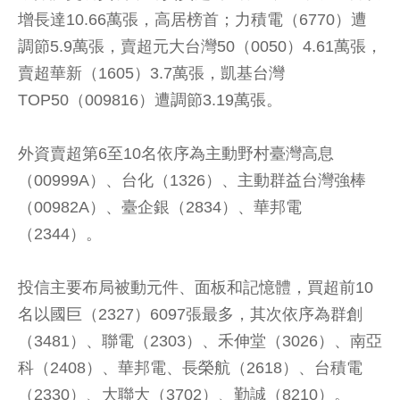
增長達10.66萬張，高居榜首；力積電（6770）遭
調節5.9萬張，賣超元大台灣50（0050）4.61萬張，
賣超華新（1605）3.7萬張，凱基台灣
TOP50（009816）遭調節3.19萬張。
外資賣超第6至10名依序為主動野村臺灣高息
（00999A）、台化（1326）、主動群益台灣強棒
（00982A）、臺企銀（2834）、華邦電
（2344）。
投信主要布局被動元件、面板和記憶體，買超前10
名以國巨（2327）6097張最多，其次依序為群創
（3481）、聯電（2303）、禾伸堂（3026）、南亞
科（2408）、華邦電、長榮航（2618）、台積電
（2330）、大聯大（3702）、勤誠（8210）。