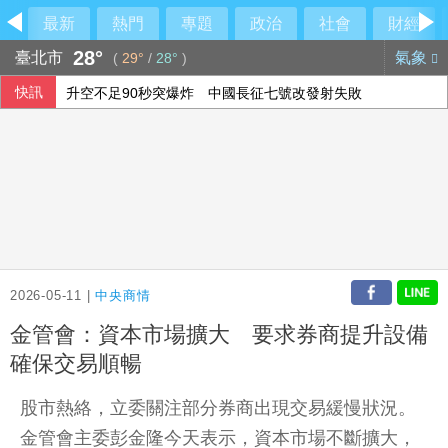
最新
熱門
專題
政治
社會
財經
28°
臺北市
氣象
(
29°
/
28°
)
快訊
升空不足90秒突爆炸 中國長征七號改發射失敗
2026-05-11 |
中央商情
金管會：資本市場擴大 要求券商提升設備
確保交易順暢
股市熱絡，立委關注部分券商出現交易緩慢狀況。
金管會主委彭金隆今天表示，資本市場不斷擴大，