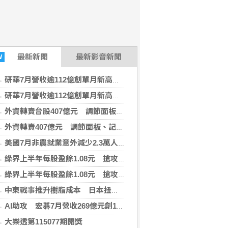
最新
新聞
最新影音新聞
W
研華7月營收逾112億創單月新高 樺漢164億登同期高
研華7月營收逾112億創單月新高 樺漢164億登同期高
外資轉賣台股407億元 調節面板、記憶體與主動式ETF
外資轉賣407億元 調節面板、記憶體與主動式ETF
美國7月非農就業意外減少2.3萬人 失業率降至4.1%
綠界上半年每股盈餘1.08元 搶攻AI行銷商機
綠界上半年每股盈餘1.08元 搶攻AI行銷商機
中東戰事推升樹脂成本 日本扭蛋業靠中國庫存抵銷風險
AI助攻 宏碁7月營收269億元創13年同期新高
大樂透第115077期開獎