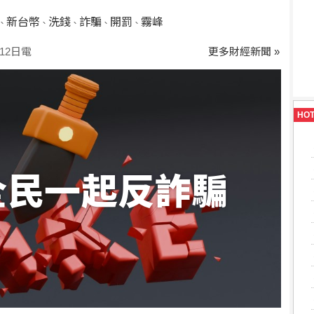
新台幣
洗錢
詐騙
開罰
霧峰
、
、
、
、
、
12日電
更多財經新聞 »
HO
全民一起反詐騙