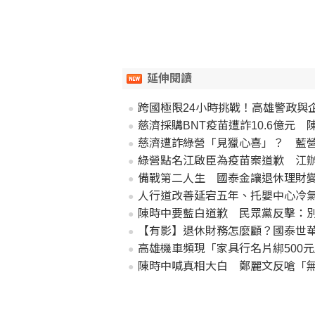
延伸閱讀
跨國極限24小時挑戰！高雄警政與企
慈濟採購BNT疫苗遭詐10.6億
慈濟遭詐綠營「見獵心喜」？ 藍
綠營點名江啟臣為疫苗案道歉 江
備戰第二人生 國泰金讓退休理財
人行道改善延宕五年、托嬰中心冷
陳時中要藍白道歉 民眾黨反擊：
【有影】退休財務怎麼顧？國泰世
高雄機車頻現「家具行名片綁500
陳時中喊真相大白 鄭麗文反嗆「