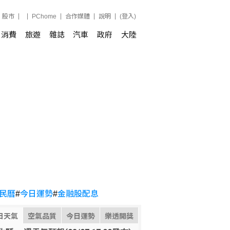
股市
PChome
合作媒體
說明
(登入)
消費
旅遊
雜誌
汽車
政府
大陸
民曆
#
今日運勢
#
金融股配息
日天氣
空氣品質
今日運勢
樂透開獎