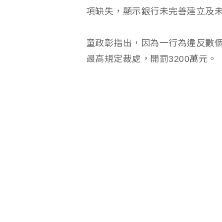
項缺失，顯示銀行未完善建立及
童政彰指出，因為一行為違反數
最高規定裁處，開罰3200萬元。