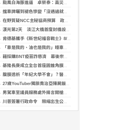
颱風白海豚進逼 卓榮泰：高災害潛勢區加強預防性整備
擋車牌曬到褪色慘變「沒遇過就好了」！崔始源親朝聖崩潰喊：記得常換照片
在野質疑NCC主秘協商預算 政院：委員全出缺所致
漢光第2天 淡江大橋首度封橋設3防線阻敵直衝中樞
肯德基攜手《新世紀福音戰士》8/11霸脆覺醒 首度跨界台灣速食品牌！
「車是我的、油也是我的」睡車竟被收住宿費 官方一句話打臉飯店
藉採購BNT疫苗詐慈濟 幕後宗教團體夫婦接押禁見
基隆長庚成立全台首座圓錐角膜中心 守護國人視力健康
腹膜透析「年紀大學不會」？醫：年齡並非限制 評估還要看3面向
27歲YouTuber獨旅喬治亞陳屍飯店 法醫揭死因「未排除中毒可能」
男駕車至議員服務處外揚言開槍 台中警逮人法辦
川普簽署行政命令 限縮出生公民權並禁生育旅遊