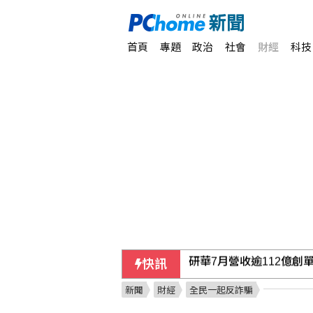
首頁
專題
政治
社會
財經
科技
快訊
熊本有明高中奪甲子園首
新聞
財經
全民一起反詐騙
土耳其與沙烏地及巴基斯