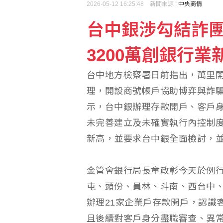
2026-05-12 16:25:48 新聞來源 :
中央商情
台中銀涉勾結詐
綠界上半年每股盈餘1.0
3200萬創銀行業
研華7月營收逾112億創
台中地方檢察署日前指出，萬里開
理，開設商號帳戶協助博弈與詐騙
示，台中銀辦理存款開戶、客戶
未完善建立及未確實執行內控制度
新高，並要求台中銀全面檢討，
金管會銀行局長童政彰今天於例
屯、頭份、員林、斗南、西台中、台
辦理21家企業戶存款開戶，認識
且後續對客戶身分盡職審查、異