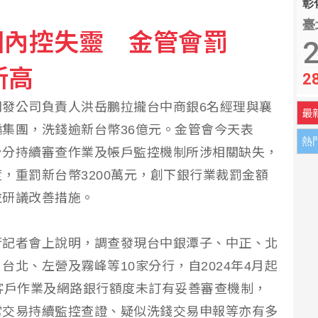
彰化
臺
團內控失靈 金管會罰
8元 搶攻AI行銷商機
2
新高
2
單月新高 樺漢164億登同期高
發公司負責人洪岳鵬拉攏台中商銀6名經理與襄
最
集團，洗錢逾新台幣36億元。金管會今天表
熱
身分持續審查作業及帳戶監控機制所涉相關缺失，
，重罰新台幣3200萬元，創下銀行業裁罰金額
並研議改善措施。
行記者會上說明，調查發現台中銀潭子、中正、北
北、左營及霧峰等10家分行，自2024年4月起
客戶作業及網路銀行額度未訂有妥善審查機制，
常交易持續監控查證、疑似洗錢交易申報等亦有多