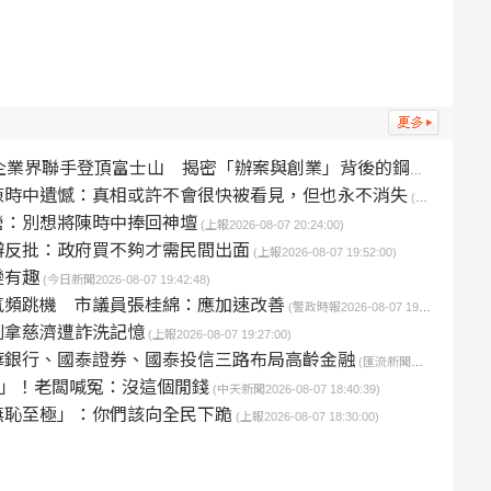
業界聯手登頂富士山 揭密「辦案與創業」背後的鋼鐵毅力
(互傳
元 陳時中遺憾：真相或許不會很快被看見，但也永不消失
(台灣好新聞2026-08-07 20:30:00)
營：別想將陳時中捧回神壇
(上報2026-08-07 20:24:00)
辦反批：政府買不夠才需民間出面
(上報2026-08-07 19:52:00)
變有趣
(今日新聞2026-08-07 19:42:48)
氣頻跳機 市議員張桂綿：應加速改善
(警政時報2026-08-07 19:32:14)
別拿慈濟遭詐洗記憶
(上報2026-08-07 19:27:00)
華銀行、國泰證券、國泰投信三路布局高齡金融
(匯流新聞網2026-08-07 18:42:21)
元」！老闆喊冤：沒這個閒錢
(中天新聞2026-08-07 18:40:39)
無恥至極」：你們該向全民下跪
(上報2026-08-07 18:30:00)