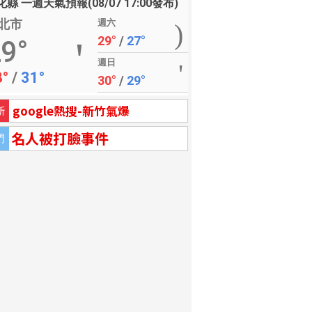
縣 一週天氣預報(08/07 17:00發布)
北市
週六
29°
/
27°
9°
週日
8°
/
31°
30°
/
29°
google熱搜-新竹氣爆
新
名人被打臉事件
門