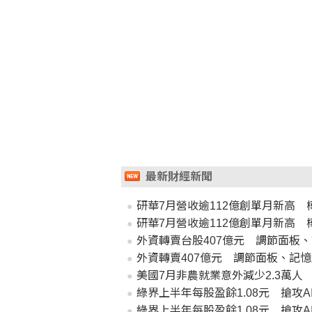
最新財經新聞
研華7月營收逾112億創單月新高 
研華7月營收逾112億創單月新高 
外資轉賣台股407億元 調節面板、
外資轉賣407億元 調節面板、記憶
美國7月非農就業意外減少2.3萬人 
綠界上半年每股盈餘1.08元 搶攻A
綠界上半年每股盈餘1.08元 搶攻A