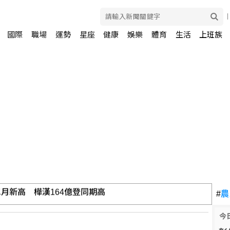
國際
職場
運勢
星座
健康
娛樂
體育
生活
上班族
勝 盼為震災故鄉送希望
#
農
今
坦簽防禦協定 澄清無針對性