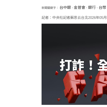
台中銀
金管會
銀行
台幣
新聞關鍵字：
、
、
、
記者：中央社記者蘇思云台北2026年05月
打詐！