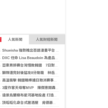
人氣新聞
人氣財經新聞
T
Shueisha 強勢推出百語漫畫平台 MANGA MILLION 大舉進軍全球市場
DXC 任命 Lisa Beaudoin 為產品總監，以加速產品導向型增長
亞東男排賽台灣惜敗韓國 7日對戰日本拚4強
獅隊遭完封後猛攻8分降龍 林岳平：總是要發揮
高溫衝擊 韓國職棒連日取消賽事、11日起晚間7時開打
3度作客天母奪MVP 陳傑憲開轟擊退雙殺心魔
遠景烏蘭察布星河基地投產 打造吉瓦級AI基礎設施新模式
頂呱呱化身台式居酒屋 肯德基聯名EVA攻漫迷