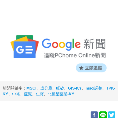
新聞關鍵字：
MSCI
、
成分股
、
旺矽
、
GIS-KY
、
msci調整
、
TPK-
KY
、
中裕
、
亞泥
、
仁寶
、
北極星藥業-KY