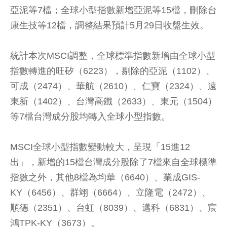
亞泥等7檔；全球小型指數新增亞泥等15檔，刪除台
康生技等12檔，調整結果預計5月29日收盤生效。
統計本次MSCI調整，全球標準指數新增由全球小型
指數轉進的旺矽（6223），剔除的亞泥（1102）、
可成（2474）、華航（2610）、仁寶（2324）、遠
東新（1402）、台灣高鐵（2633）、東元（1504）
等7檔台灣成分股均轉入全球小型指數。
MSCI全球小型指數變動較大，呈現「15進12
出」，新增的15檔台灣成分股除了7檔來自全球標準
指數之外，其他8檔為均華（6640）、業成GIS-
KY（6456）、群翊（6664）、立隆電（2472）、
順德（2351）、台虹（8039）、邁科（6831）、宸
鴻TPK-KY（3673）。