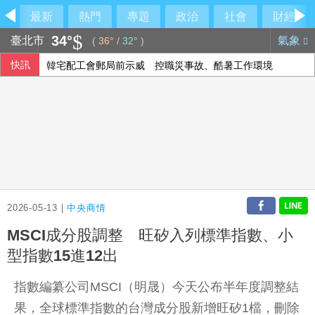
最新
熱門
專題
政治
社會
財經
34°
臺北市
氣象
(
36°
/
32°
)
快訊
韓宅配工會郵局前示威 控職災事故、酷暑工作環境
4歲童手割傷血流不止 羅東警抱童奔消防隊黃金救援
泰國地方官員遭槍殺身亡 前議員落網稱討債未果開槍
柯文哲昔批政府擋疫苗 陳佩琪嗆要道歉什麼
2026-05-13 |
中央商情
MSCI成分股調整 旺矽入列標準指數、小
型指數15進12出
指數編纂公司MSCI（明晟）今天公布半年度調整結
果，全球標準指數的台灣成分股新增旺矽1檔，刪除