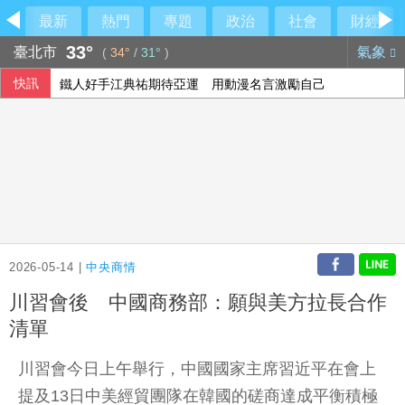
最新
熱門
專題
政治
社會
財經
33°
臺北市
氣象
(
34°
/
31°
)
快訊
鐵人好手江典祐期待亞運 用動漫名言激勵自己
《災害防救法》修法拍板增列海嘯、堰塞湖 各機關須設「災
國台辦推「台青e家」涉違法 陸委會研議下架屏蔽
藍批台糖成毒油事件破口 質疑「綠友友」掌權籲卓榮泰、石
2026-05-14 |
中央商情
川習會後 中國商務部：願與美方拉長合作
清單
川習會今日上午舉行，中國國家主席習近平在會上
提及13日中美經貿團隊在韓國的磋商達成平衡積極