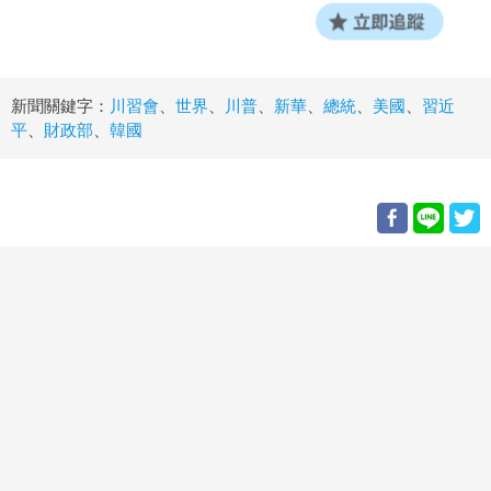
新聞關鍵字：
川習會
、
世界
、
川普
、
新華
、
總統
、
美國
、
習近
平
、
財政部
、
韓國