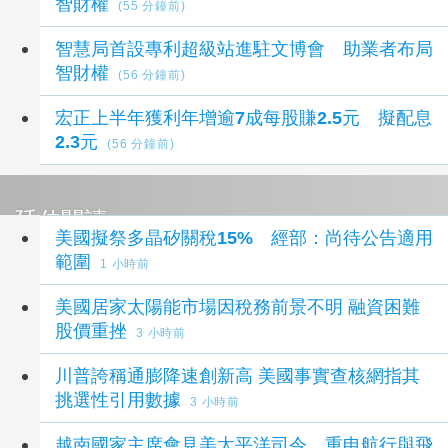
智財權
(55 分鐘前)
智慧局首設專利超級站進駐文博會 助業者布局
智財權
(56 分鐘前)
宏正上半年獲利年增逾7成每股賺2.5元 擬配息
2.3元
(56 分鐘前)
延伸閱讀
美國擬祭多晶矽關稅15% 經部：尚待公告適用
範圍
1 小時前
美國居家太陽能市場因稅務前景不明 融資困難
股價重挫
3 小時前
川普誇稱通膨降速創新高 美國事實查核網指其
挑選性引用數據
3 小時前
越南國家主席會見美太平洋司令 重申航行與飛