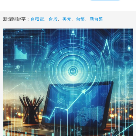
新聞關鍵字：
台積電
、
台股
、
美元
、
台幣
、
新台幣