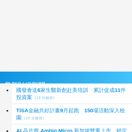
最新財經新聞
國發會送6家生醫新創赴美培訓 累計促成11件
投資案
(16 分鐘前)
TISA金融共好計畫9月起跑 150場活動深入校
園
(20 分鐘前)
AI 晶片商 Ambiq Micro 新加坡雙重上市，鎖定