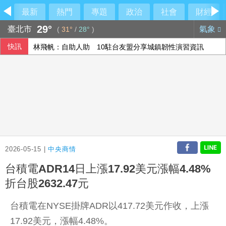
最新
熱門
專題
政治
社會
財經
29°
臺北市
氣象
(
31°
/
28°
)
快訊
林飛帆：自助人助 10駐台友盟分享城鎮韌性演習資訊
傳石崇良請辭 行政院：無相關討論
財部：7月對美出口年增幅收斂 18個月以來低點
阿妹妹成軍30年再合體 將登上萬人音樂節
2026-05-15 |
中央商情
台積電ADR14日上漲17.92美元漲幅4.48%
折台股2632.47元
台積電在NYSE掛牌ADR以417.72美元作收，上漲
17.92美元，漲幅4.48%。