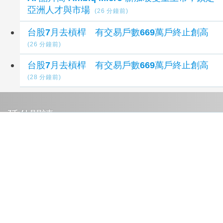
亞洲人才與市場
(26 分鐘前)
台股7月去槓桿 有交易戶數669萬戶終止創高
(26 分鐘前)
台股7月去槓桿 有交易戶數669萬戶終止創高
(28 分鐘前)
延伸閱讀
國發會送6家生醫新創赴美培訓 累計促成11件
投資案
16 分鐘前
AI 晶片商 Ambiq Micro 新加坡雙重上市，鎖定
亞洲人才與市場
26 分鐘前
美國 Z 世代創業申請量飆升六成 AI 助攻降低門
檻
29 分鐘前