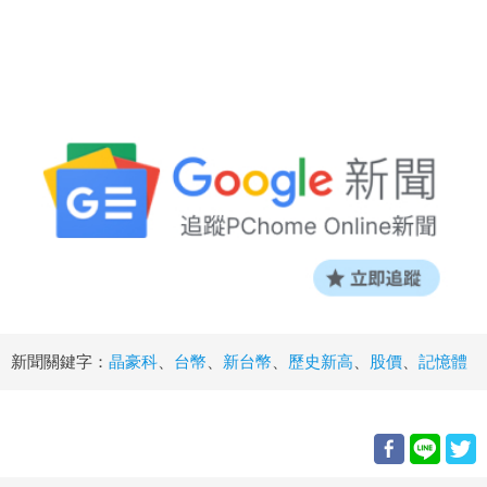
新聞關鍵字：
晶豪科
、
台幣
、
新台幣
、
歷史新高
、
股價
、
記憶體