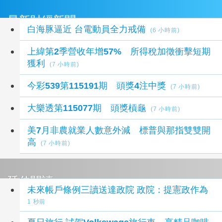
最新財經新聞
白海豚逼近 台電動員全力戒備
(6 小時前)
上緯第2季營收年增57% 所得稅加徵衝擊短期
獲利
(7 小時前)
今彩539第115191期 頭獎4注中獎
(7 小時前)
大樂透第115077期 頭獎槓龜
(7 小時前)
美7月非農就業人數意外減 標普與那指雙雙開
高
(7 小時前)
延伸閱讀
未來帳戶條例三讀送達政院 政院：提憲政作為
1 秒前