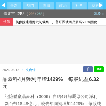
最新
熱門
專題
政治
社會
財經
28°
臺北市
氣象
(
29°
/
28°
)
快訊
美參院通過對俄制裁案 川普可課俄商品最高500%關稅
行員勾結地政士收回扣 15家銀行60多人涉案
6月國銀放款單月新高 個人貸款暴增2575億
民俗月不怕阿飄作祟 6張神明卡護佑平安
2026-05-18 |
中央商情
晶豪科4月獲利年增1429% 每股純益6.32
元
記憶體廠晶豪科（3006）自結4月歸屬母公司淨利
新台幣18.48億元，較去年同期增加1429%，每股純