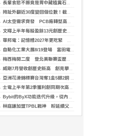
長輩食慾不振竟是胃中藏植糞石？醫用「可樂」化解危機
拇趾外翻近30度變回個位數！截骨矯正助重返登山活動
AI太空需求齊發 PCB廠轉型高階產品迎收成
文曄上半年每股盈餘13元創歷史新高 賺贏2025年全年
華邦電：記憶體2027年更吃緊 啟動高雄廠模組B擴建計畫
自動化工業大展8/19登場 富田電機秀機器人關節模組
梅西梅開二度 登北美聯賽盃歷史進球王
威剛7月營收創歷史新高 創見攀同期高點
亞洲花滑錦標賽台灣奪1金5銀2銅 團隊表現超出預期
士電上半年第2季獲利創同期次高 看好AIDC拉貨需求
Bybit的ByX功能迭代升級，從內容平台全面進化為社交交易樞紐，新增多項特色功能
林庭謙加盟TPBL戰神 盼延續父親籃球精神回饋台灣