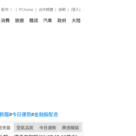
股市
PChome
合作媒體
說明
(登入)
消費
旅遊
雜誌
汽車
政府
大陸
民曆
#
今日運勢
#
金融股配息
日天氣
空氣品質
今日運勢
樂透開獎