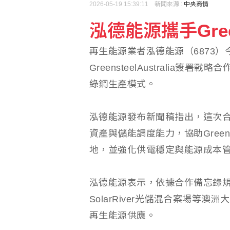
2026-05-19 15:39:11 新聞來源 :
中央商情
泓德能源攜手Gre
半導體展紫色高鐵車廂 
再生能源業者泓德能源（6873）
泰國校園槍擊案增至7死
GreensteelAustralia
綠鋼生產模式。
泓德能源發布新聞稿指出，這次合作
資產與儲能調度能力，協助Greenst
地，並強化供電穩定與能源成本
泓德能源表示，依據合作備忘錄規劃，
SolarRiver光儲混合案場
再生能源供應。