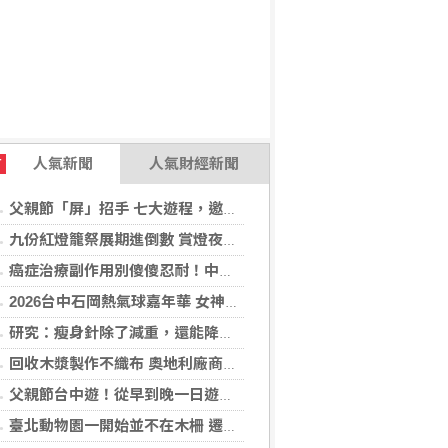
人氣新聞
人氣財經新聞
T
父親節「屏」招手 七大遊程，邀您陪爸爸一起過節「趣」！
九份紅燈籠祭展期進倒數 賞燈夜遊解謎集章「趣」！
癌症治療副作用別傻傻忍耐！中醫個人化體質調理 助癌友緩解疲憊與不適
2026台中石岡熱氣球嘉年華 女神台東天后宮媽祖以熱氣球造型、李多慧一起加持助陣
研究：瘦身針除了減重，還能降低罹癌機率
回收木漿製作不織布 奧地利廠商得獎
父親節台中遊！從早到晚一日遊行程推薦，美食、美景一次滿足！
臺北動物園一開始並不在木柵 遷園40周年之際，舉辧「與象同在、迎象未來」特展！