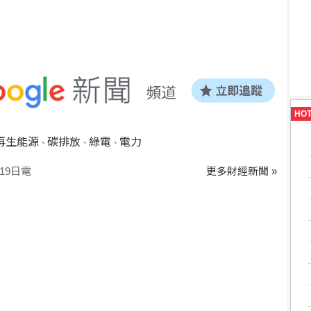
HO
再生能源
碳排放
綠電
電力
、
、
、
19日電
更多財經新聞 »