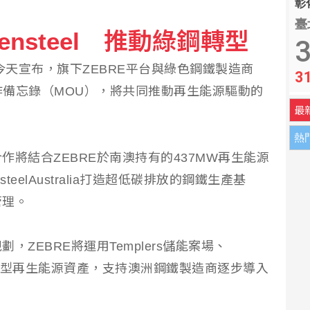
彰化
臺
ensteel 推動綠鋼轉型
新竹等站設領證櫃檯
3
今天宣布，旗下ZEBRE平台與綠色鋼鐵製造商
3
 3師3生遇害槍手也死亡
簽署戰略合作備忘錄（MOU），將共同推動再生能源驅動的
最
熱
將結合ZEBRE於南澳持有的437MW再生能源
eelAustralia打造超低碳排放的鋼鐵生產基
管理。
ZEBRE將運用Templers儲能案場、
等澳洲大型再生能源資產，支持澳洲鋼鐵製造商逐步導入