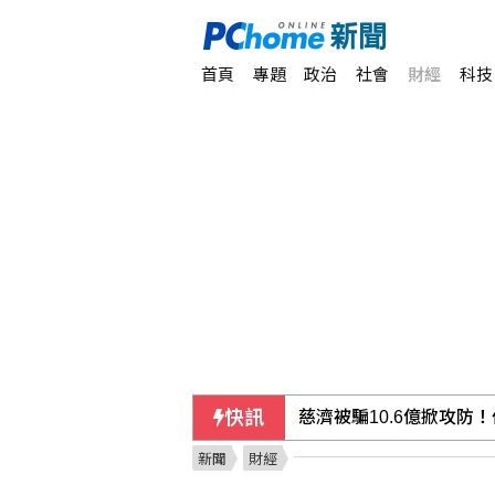
首頁
專題
政治
社會
財經
科技
快訊
慈濟被騙10.6億掀攻防
新聞
財經
院區辦公室突停電1小時