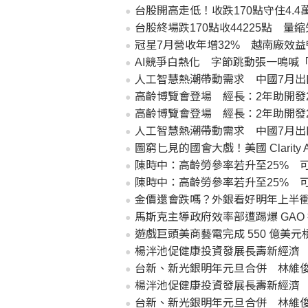
台股開高走低！收跌170點守住4.
台股終場跌170點收44225點 量
冠星7月營收年增32% 越南廠效
AI競爭白熱化 字節跳動張一鳴喊
人工智慧熱潮帶動需求 中國7月出口
高齡博覽會登場 經長：2年助開發
高齡博覽會登場 經長：2年助開發
人工智慧熱潮帶動需求 中國7月出口
圖窮匕見的國會大戲！美國 Clarit
陳時中：高齡勞參率若升至25% 可
陳時中：高齡勞參率若升至25% 可
金價還會跌嗎？外銀看好明年上半衝
馬斯克主導政府效率部遭踢爆 GAO
遊戲巨頭美商藝電完成 550 億美
楊泮池促健康投資發展長壽新經濟
台新、新光銀明年元旦合併 林維
楊泮池促健康投資發展長壽新經濟
台新、新光銀明年元旦合併 林維