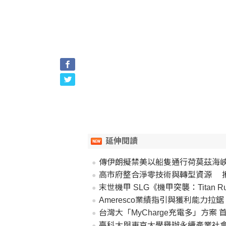
延伸閱讀
傳伊朗擬禁美以船隻通行荷莫茲海峽
高市府整合淨零技術與轉型資源 
末世機甲 SLG《機甲突襲：Titan 
Ameresco業績指引與獲利能力拉
台灣大「MyCharge充電多」方
臺科大與東京大學舉辦永續產業社會