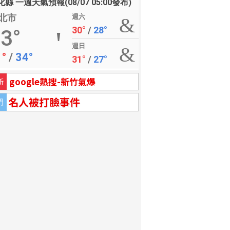
縣 一週天氣預報(08/07 05:00發布)
北市
週六
30°
/
28°
3°
週日
1°
/
34°
31°
/
27°
google熱搜-新竹氣爆
新
名人被打臉事件
門