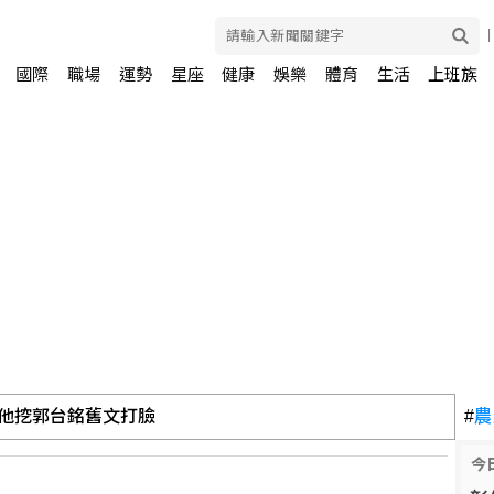
國際
職場
運勢
星座
健康
娛樂
體育
生活
上班族
！他挖郭台銘舊文打臉
#
農
今
 行政院：設備老舊已編經費盼國會支持