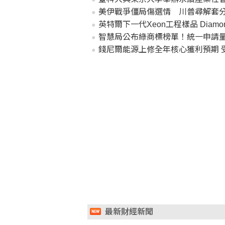
美伊戰爭僵局傷選情 川普尋解套
英特爾下一代Xeon工程樣品 Diamond
智慧局公布綠商標榜單！統一申請量
錢尼爾能源上修全年核心獲利預期 
最新財經新聞