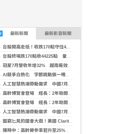
最新
新聞
最新影音新聞
W
台股開高走低！收跌170點守住4.4萬
台股終場跌170點收44225點 量縮失守季線
冠星7月營收年增32% 越南廠效益暢旺帶動雙位數成長
AI競爭白熱化 字節跳動張一鳴喊「拒絕蒸餾」
人工智慧熱潮帶動需求 中國7月出口年增23.9%
高齡博覽會登場 經長：2年助開發279項高齡科技產品
高齡博覽會登場 經長：2年助開發279項高齡科技產品
人工智慧熱潮帶動需求 中國7月出口年增23.9%
圖窮匕見的國會大戲！美國 Clarity Act 臨陣撤退，對比特幣與市場意味著什麼？
陳時中：高齡勞參率若升至25% 可增70萬勞動人口