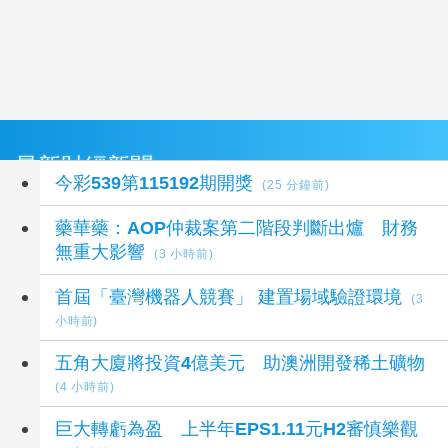
最新財經新聞
今彩539第115192期開獎
(25 分鐘前)
藥華藥：AOP仲裁案第二階段判斷出爐 財務
無重大影響
(3 小時前)
首屆「臺灣機器人競賽」 建置場域驗證環境
(3
小時前)
五角大廈將投資4億美元 助澳洲開發稀土礦物
(4 小時前)
巨大轉虧為盈 上半年EPS1.11元H2審慎樂觀