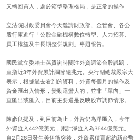
又轉回買入，處於箱型整理格局，是正常的操作。
立法院財政委員會今天邀請財政部、金管會、各公
股行庫進行「公股金融機構數位轉型、人力招募、
員工權益及中長期整併規劃」專題報告。
國民黨立委賴士葆質詢時關注外資調節台股議題，
直指近3年外資累計調節逾兆元。央行副總裁嚴宗大
表示，根據過去看到的資料，外資每個月的操作及
資金匯出入情形，變動還蠻大的，並非「單向」一
直匯出或匯入，目前主要還是反映股市調節情形。
陳彥良提及，到目前為止，外資仍為淨匯入，今年
外資匯入442億美元，累計淨匯入為3644億美元。
自2月28日發生美伊衝突後，外資累積賣超約新台幣