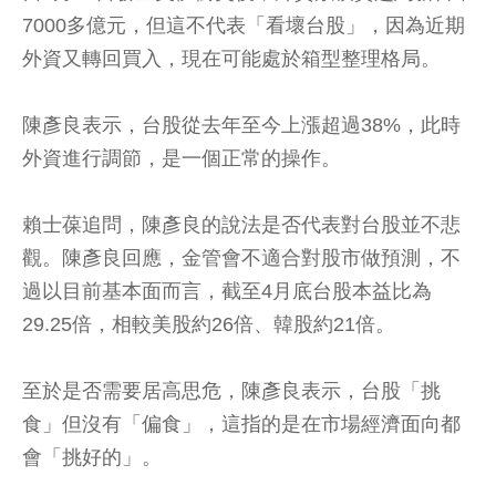
7000多億元，但這不代表「看壞台股」，因為近期
外資又轉回買入，現在可能處於箱型整理格局。
陳彥良表示，台股從去年至今上漲超過38%，此時
外資進行調節，是一個正常的操作。
賴士葆追問，陳彥良的說法是否代表對台股並不悲
觀。陳彥良回應，金管會不適合對股市做預測，不
過以目前基本面而言，截至4月底台股本益比為
29.25倍，相較美股約26倍、韓股約21倍。
至於是否需要居高思危，陳彥良表示，台股「挑
食」但沒有「偏食」，這指的是在市場經濟面向都
會「挑好的」。