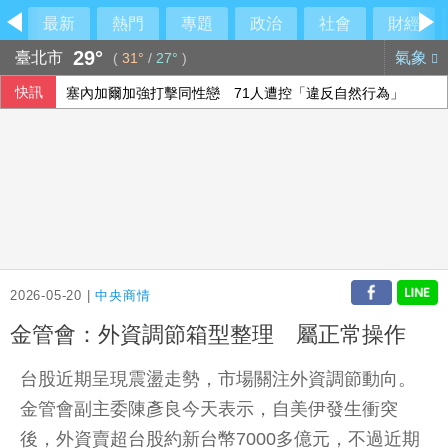
最新
熱門
專題
政治
社會
財經
29°
臺北市
氣象
(
31°
/
27°
)
快訊
塞內加爾加強打擊同性戀 71人遭控「違反自然行為」
泰90天內推校園安全標準 槍擊案後全國加強心理篩檢
荷莫茲海峽再傳船隻遇襲 阿聯控伊朗攻擊國營油輪
空腹運動好不好？中醫教你掌握最佳運動時機
2026-05-20 |
中央商情
金管會：外資調節箱型整理 屬正常操作
台股近期呈現震盪走勢，市場關注外資調節動向。
金管會副主委陳彥良今天表示，自美伊發生衝突
後，外資賣超台股約新台幣7000多億元，不過近期