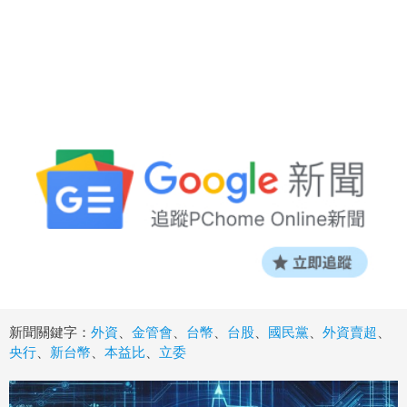
新聞關鍵字：
外資
、
金管會
、
台幣
、
台股
、
國民黨
、
外資賣超
、
央行
、
新台幣
、
本益比
、
立委