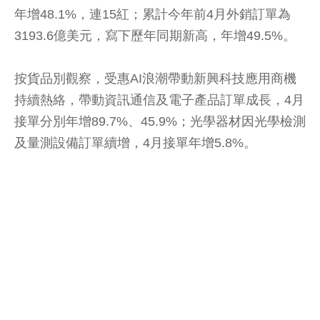
年增48.1%，連15紅；累計今年前4月外銷訂單為
3193.6億美元，寫下歷年同期新高，年增49.5%。
按貨品別觀察，受惠AI浪潮帶動新興科技應用商機
持續熱絡，帶動資訊通信及電子產品訂單成長，4月
接單分別年增89.7%、45.9%；光學器材因光學檢測
及量測設備訂單續增，4月接單年增5.8%。