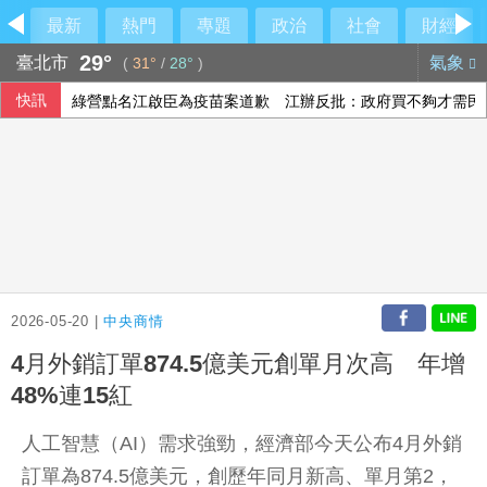
最新
熱門
專題
政治
社會
財經
29°
臺北市
氣象
(
31°
/
28°
)
快訊
綠營點名江啟臣為疫苗案道歉 江辦反批：政府買不夠才需民
慈濟遭詐綠營「見獵心喜」？ 藍營：別想將陳時中捧回神壇
宏碁發現兆基內部管理缺失 辭任董事長撤出經營層
林安可敲二壘打貢獻1打點 西武仍不敵軟銀火力
2026-05-20 |
中央商情
4月外銷訂單874.5億美元創單月次高 年增
48%連15紅
人工智慧（AI）需求強勁，經濟部今天公布4月外銷
訂單為874.5億美元，創歷年同月新高、單月第2，