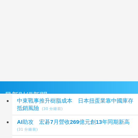
最新財經新聞
中東戰事推升樹脂成本 日本扭蛋業靠中國庫存
抵銷風險
(30 分鐘前)
AI助攻 宏碁7月營收269億元創13年同期新高
(31 分鐘前)