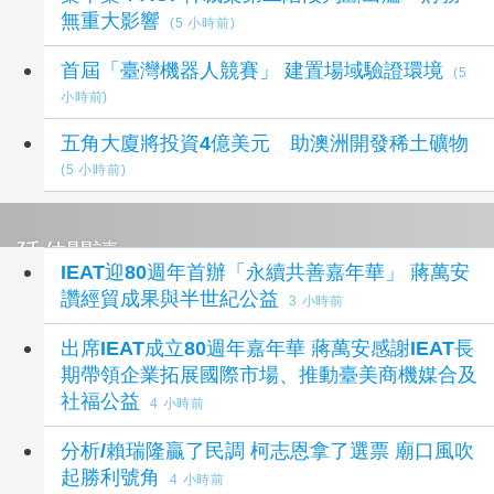
無重大影響
(5 小時前)
首屆「臺灣機器人競賽」 建置場域驗證環境
(5
小時前)
五角大廈將投資4億美元 助澳洲開發稀土礦物
(5 小時前)
延伸閱讀
IEAT迎80週年首辦「永續共善嘉年華」 蔣萬安
讚經貿成果與半世紀公益
3 小時前
出席IEAT成立80週年嘉年華 蔣萬安感謝IEAT長
期帶領企業拓展國際市場、推動臺美商機媒合及
社福公益
4 小時前
分析/賴瑞隆贏了民調 柯志恩拿了選票 廟口風吹
起勝利號角
4 小時前