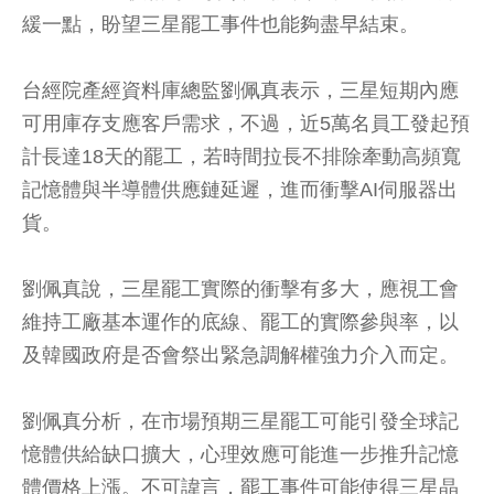
緩一點，盼望三星罷工事件也能夠盡早結束。
台經院產經資料庫總監劉佩真表示，三星短期內應
可用庫存支應客戶需求，不過，近5萬名員工發起預
計長達18天的罷工，若時間拉長不排除牽動高頻寬
記憶體與半導體供應鏈延遲，進而衝擊AI伺服器出
貨。
劉佩真說，三星罷工實際的衝擊有多大，應視工會
維持工廠基本運作的底線、罷工的實際參與率，以
及韓國政府是否會祭出緊急調解權強力介入而定。
劉佩真分析，在市場預期三星罷工可能引發全球記
憶體供給缺口擴大，心理效應可能進一步推升記憶
體價格上漲。不可諱言，罷工事件可能使得三星晶