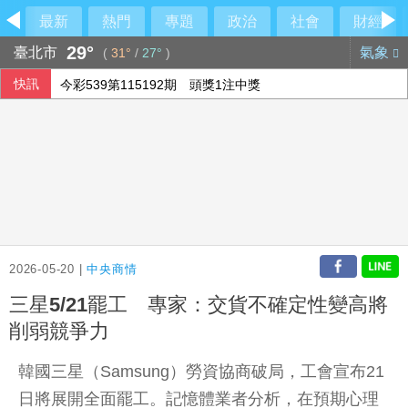
最新
熱門
專題
政治
社會
財經
29°
臺北市
氣象
(
31°
/
27°
)
快訊
今彩539第115192期 頭獎1注中獎
俄軍空襲烏克蘭首都基輔及周邊區域 造成4人喪命
2026-05-20 |
中央商情
三星5/21罷工 專家：交貨不確定性變高將
削弱競爭力
韓國三星（Samsung）勞資協商破局，工會宣布21
日將展開全面罷工。記憶體業者分析，在預期心理